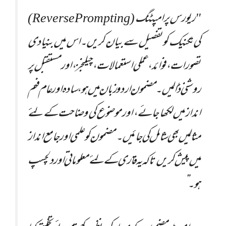
"ریورس پرامپٹنگ (Reverse Prompting)
کی تکنیک کو تفصیل سے بیان کریں۔ اس میں بنیادی
تصورات، فوائد، عملی استعمالات، چیلنجز، اور مستقبل پر
روشنی ڈالیں۔ مضمون اردو زبان میں ہو، سادہ اور عام فہم
انداز میں لکھا جائے، اور موضوع کی وضاحت کے لئے
مثالیں بھی شامل کی جائیں۔ مضمون کو علمی اور جامع انداز
میں پیش کریں تاکہ یہ قاری کے لئے معلوماتی اور دلچسپ
ہو۔”