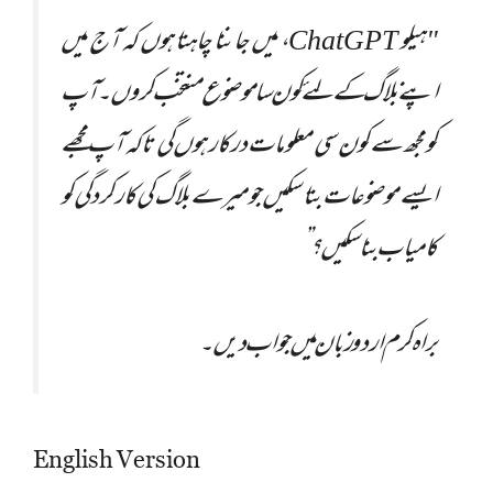
"ہیلو ChatGPT، میں جاننا چاہتا ہوں کہ آج میں
اپنے بلاگ کے لئے کون سا موضوع منتخب کروں۔ آپ
کو مجھ سے کون سی معلومات درکار ہوں گی تاکہ آپ مجھے
ایسے موضوعات بتا سکیں جو میرے بلاگ کی کارکردگی کو
کامیاب بنا سکیں؟”
براہ کرم اردو زبان میں جواب دیں۔
English Version