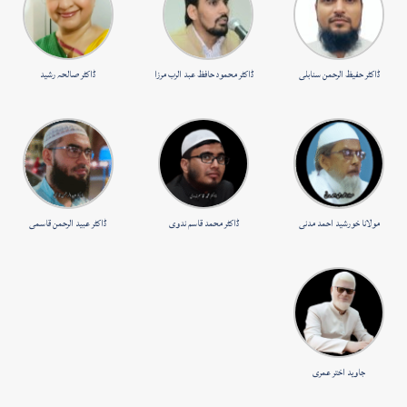
ڈاکٹر حفیظ الرحمن سنابلی
ڈاکٹر محمود حافظ عبد الرب مرزا
ڈاکٹر صالحہ رشید
مولانا خورشید احمد مدنی
ڈاکٹر محمد قاسم ندوی
ڈاکٹر عبید الرحمن قاسمی
جاوید اختر عمری