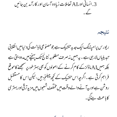
انسانی اور AI تعاملات زیادہ آسان اور کارآمد بن جائیں
گے۔
نتیجہ
ریورس پرامپٹنگ ایک جدید تکنیک ہے جو مصنوعی ذہانت کی دنیا میں انقلابی
تبدیلیاں لا رہی ہے۔ یہ ہمیں نہ صرف مطلوبہ نتائج تک پہنچنے میں مدد دیتی ہے
بلکہ ہمیں AI ماڈلز کے کام کرنے کے اصولوں کو بھی بہتر طور پر سمجھنے کا موقع
فراہم کرتی ہے۔ اگرچہ اس تکنیک کے کچھ چیلنجز ہیں، لیکن اس کا مستقبل
روشن ہے اور یہ آنے والے وقت میں مختلف شعبوں میں مزید ترقی اور بہتری
کا باعث بنے گی۔