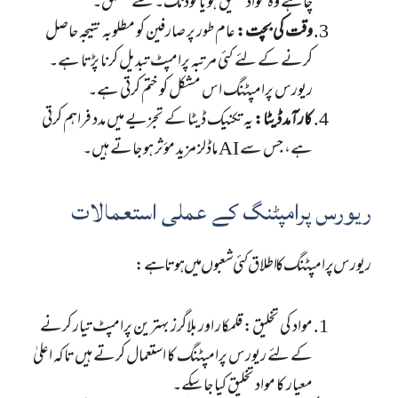
چاہے وہ مواد تخلیق ہو یا کوڈنگ۔ سے متعلق۔
وقت کی بچت:
عام طور پر صارفین کو مطلوبہ نتیجہ حاصل
کرنے کے لئے کئی مرتبہ پرامپٹ تبدیل کرنا پڑتا ہے۔
ریورس پرامپٹنگ اس مشکل کو ختم کرتی ہے۔
کارآمد ڈیٹا:
یہ تکنیک ڈیٹا کے تجزیے میں مدد فراہم کرتی
ہے، جس سے AI ماڈلز مزید مؤثر ہو جاتے ہیں۔
ریورس پرامپٹنگ کے عملی استعمالات
ریورس پرامپٹنگ کا اطلاق کئی شعبوں میں ہوتا ہے:
مواد کی تخلیق: قلمکار اور بلاگرز بہترین پرامپٹ تیار کرنے
کے لئے ریورس پرامپٹنگ کا استعمال کرتے ہیں تاکہ اعلیٰ
معیار کا مواد تخلیق کیا جا سکے۔