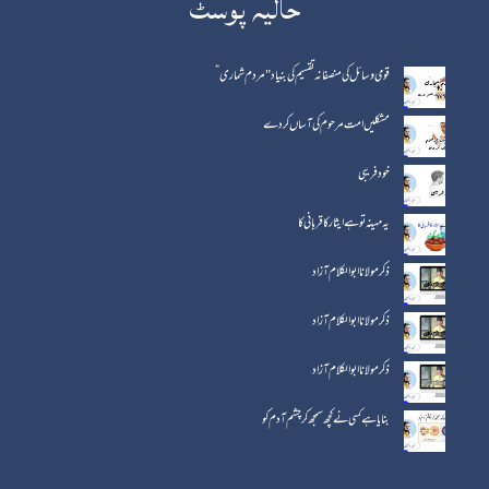
حالیہ پوسٹ
قومی وسائل کی منصفانہ تقسیم کی بنیاد "مردم شماری”
مشکلیں امت مرحوم کی آساں کردے
خود فریبی
یہ مہینہ تو ہے ایثار کا قربانی کا
ذکر مولانا ابوالکلام آزاد
ذکر مولانا ابو الکلام آزاد
ذکر مولانا ابو الکلام آزاد
بنایا ہے کسی نے کچھ سمجھ کر چشم آدم کو