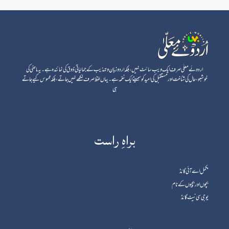
اردوئے معلٰی صرف ایک ویب سائٹ نہیں، بلکہ اردو زبان و تہذیب کے جمالیاتی ذوق کی نمائندہ ہے۔ یہ ماضی کی
خوشبو، حال کی شناخت اور مستقبل کی امید کو سمیٹے ایک نغمہ ہے۔ یہاں لفظ صرف لکھے نہیں جاتے، بلکہ محسوس کیے جاتے
ہی
براہِ راست
مکمل اے آئی گائڈ
بچوں اور بچیوں کے نام
یوجی سی نیٹ گائڈ