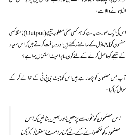
ریورس پرامپٹنگ’ جیسا کہ نام سے ہی ظاہر ہے’ کہ اس میں کچھ برعکس یعنی
الٹا ہونے والا ہے،
اس کی ایک صورت یہ ہے کہ ہم کسی حتمی مطلوبہ نتیجے (Output) یا مثلا کسی
مضمون کو AI ماڈل کے سامنے رکھتے ہیں اور دریافت کرتے ہیں کہ اس معیار
کے نتیجے کو حاصل کرنے کے لئے کون سا پرامپٹ استعمال ہوا ہے؟
آپ جس مضمون کو پڑھ رہے ہیں اس کو چیٹ جی پی ٹی کے حوالے کر کے
سوال کیا گیا:
اس مضمون کو غور سے پڑھیں اور ہمیں بتائیں کہ اس
مضمون کو لکھوانے کے لئے کیا پرامپٹ استعمال کیا گیا