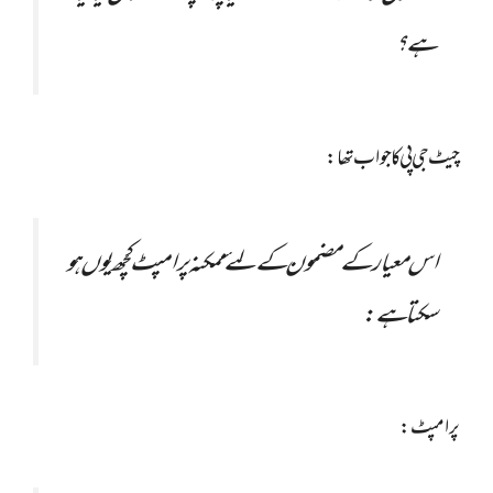
ہے؟
چیٹ جی پی کا جواب تھا:
اس معیار کے مضمون کے لئے ممکنہ پرامپٹ کچھ یوں ہو
سکتا ہے:
پرامپٹ: