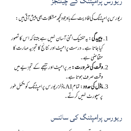
ریورس پرامپٹنگ کے چیلنجز
ریورس پرامپٹنگ کی افادیت کے باوجود کچھ مشکلات بھی پیش آتی ہیں:
پیچیدگی
: یہ تکنیک اتنی آسان نہیں ہے جتنا کہ اس کا تصور
کیا جاتا ہے۔ درست پرامپٹ اور نتائج کا تجزیہ مہارت کا
متقاضی ہے۔
وقت کی ضرورت:
ہر پرامپٹ اور نتیجے کے تجزیے میں
وقت صرف ہوتا ہے۔
ماڈل کی حدود
: تمام AI ماڈلز ریورس پرامپٹنگ کو مکمل طور
پر سپورٹ نہیں کرتے۔
ریورس پرامپٹنگ کی سائنس