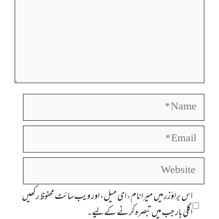
Name
Email
Website
اس براؤزر میں میرا نام، ای میل، اور ویب سائٹ محفوظ رکھیں
اگلی بار جب میں تبصرہ کرنے کےلیے۔