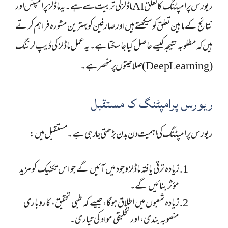
ریورس پرامپٹنگ کا تعلق AI ماڈلز کی تربیت سے ہے۔ یہ ماڈلز پرامپٹس اور
نتائج کے مابین تعلق کو سیکھتے ہیں اور صارفین کو بہترین مشورہ فراہم کرتے
ہیں کہ مطلوبہ نتیجہ کیسے حاصل کیا جا سکتا ہے۔ یہ عمل ماڈلز کی ڈیپ لرننگ
(Deep Learning) صلاحیتوں پر منحصر ہے۔
ریورس پرامپٹنگ کا مستقبل
ریورس پرامپٹنگ کی اہمیت دن بدن بڑھتی جا رہی ہے۔ مستقبل میں:
زیادہ ترقی یافتہ ماڈلز وجود میں آئیں گے جو اس تکنیک کو مزید
مؤثر بنائیں گے۔
زیادہ شعبوں میں اطلاق ہوگا، جیسے کہ طبی تحقیق، کاروباری
منصوبہ بندی، اور تخلیقی مواد کی تیاری۔