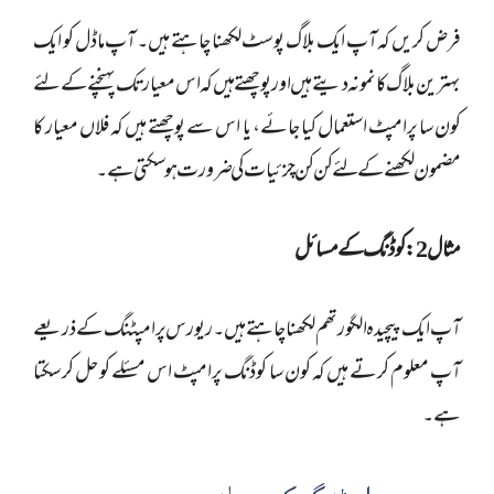
فرض کریں کہ آپ ایک بلاگ پوسٹ لکھنا چاہتے ہیں۔ آپ ماڈل کو ایک
بہترین بلاگ کا نمونہ دیتے ہیں اور پوچھتے ہیں کہ اس معیار تک پہنچنے کے لئے
کون سا پرامپٹ استعمال کیا جائے، یا اس سے پوچھتے ہیں کہ فلاں معیار کا
مضمون لکھنے کے لئے کن کن چزئیات کی ضرورت ہو سکتی ہے۔
مثال 2: کوڈنگ کے مسائل
آپ ایک پیچیدہ الگورتھم لکھنا چاہتے ہیں۔ ریورس پرامپٹنگ کے ذریعے
آپ معلوم کرتے ہیں کہ کون سا کوڈنگ پرامپٹ اس مسئلے کو حل کر سکتا
ہے۔