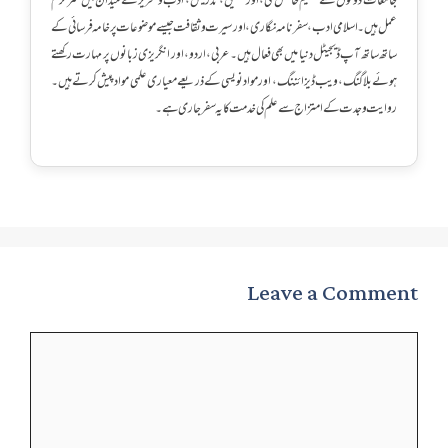
جامعات دونوں سے تعلیم حاصل کی، اور تحقیق، تدریس، ادب و تحریر کے میدان میں سرگرم
عمل ہیں۔ اسلامی ادب، سفرنامہ نگاری، اور سیرت و ثقافت جیسے موضوعات پر خامہ فرسائی کے
ساتھ ساتھ آپ ڈیجیٹل دنیا میں بھی فعال ہیں۔ عربی، اردو، اور انگریزی زبانوں پر مہارت رکھتے
ہوئے بلاگنگ، ویب ڈیزائننگ، اور مواد نویسی کے ذریعے معیاری علمی مواد پیش کرتے ہیں۔
روایت و جدت کے امتزاج سے علم کی خدمت کا یہ سفر جاری ہے۔
Leave a Comment
Comment