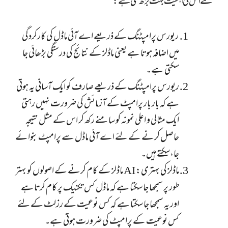
لئے اس کی اہمیت بہت بڑھ گئی ہے:
ریورس پرامپٹنگ کے ذریعے اے آئی ماڈل کی کارکردگی
میں اضافہ ہوتا ہے یعنی ماڈلز کے نتائج کی درستگی بڑھائی جا
سکتی ہے۔
ریورس پرامپٹنگ کے ذریعے صارف کو ایک آسانی یہ ہوتی
ہے کہ بار بار پرامپٹ کے آزمائش کی ضرورت نہیں رہتی
ایک مثالی و اعلی نمونہ کو سامنے رکھ کر اس کے مثل نتیجہ
حاصل کرنے کے لئے اے آئی ماڈل سے پرامپٹ بنوائے
جا،سکتے ہیں۔
ماڈلز کی بہتری: AI ماڈلز کے کام کرنے کے اصولوں کو بہتر
طور پر سمجھا جا سکتا ہے کہ ماڈل کس تکنیک پر کام کرتا ہے
اور یہ سمجھا جا سکتا ہے کہ کس نوعیت کے رزلٹ کے لئے
کس نوعیت کے پرامپٹ کی ضرورت ہوتی ہے۔