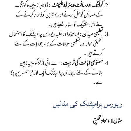
کوڈنگ اور سافٹ ویئر ڈویلپمنٹ
: ڈویلپرز پیچیدہ کوڈنگ
کے مسائل کو حل کرنے اور بہترین کوڈ تیار کرنے کے
لئے اس تکنیک کا سہارا لیتے ہیں۔
تعلیمی میدان
: اساتذہ اور طلبہ ریورس پرامپٹنگ کا استعمال
تحقیقی مواد اور تعلیمی سوالات کے بہتر جوابات کے لئے
کرتے ہیں۔
مصنوعی ذہانت کی تربیت
: اے آئی ماڈلز کو مزید ذہین
بنانے کے لئے ریورس پرامپٹنگ ایک لازمی عنصر بن چکا
ہے۔
ریورس پرامپٹنگ کی مثالیں
مثال 1: مواد تخلیق