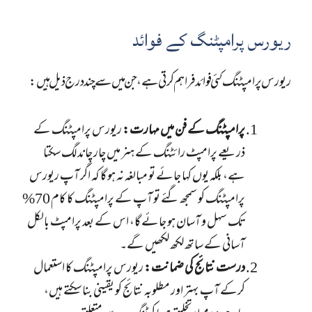
ریورس پرامپٹنگ کے فوائد
ریورس پرامپٹنگ کئی فوائد فراہم کرتی ہے، جن میں سے چند درج ذیل ہیں:
پرامپٹنگ کے فن میں مہارت:
ریورس پرامپٹنگ کے
ذریعے پرامپٹ رائٹنگ کے ہنر میں چار چاند لگ سکتا
ہے، بلکہ یوں کہا جائے تو مبالغہ نہ ہو گا کہ اگر آپ ریورس
پرامپٹنگ کو سمجھ گئے تو آپ کے پرامپٹنگ کا کام 70%
تک سہل و آسان ہو جائے گا، اس کے بعد پرامپٹ بالکل
آسانی کے ساتھ لکھ لکھیں گے۔
درست نتائج کی ضمانت:
ریورس پرامپٹنگ کا استعمال
کرکے آپ بہتر اور مطلوبہ نتائج کو یقینی بنا سکتے ہیں،