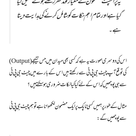
یہ پرامپٹ مضمون کے معیار کو مدنظر رکھتے ہوئے تخلیق کیا
گیا ہے اور تمام اہم نکات کو شامل کرنے کی ہدایت دیتا
ہے۔
اس کی دوسری صورت یہ ہے کہ کسی بھی میدان میں جس نتیجے (Output)
کی توقع آپ چیٹ جی پی ٹی سے رکھتے ہیں اس کے بارے میں چیٹ جی پی ٹی
سے ہی پوچھیں کہ اس کے لئے کیا کیا نکات ضروری ہو سکتے ہیں؟
مثال کے طور پر ہمیں کسی ٹاپک پر ایک مضمون لکھوانا ہے تو ہم چیٹ جی پی ٹی
سے پوچھیں گے: