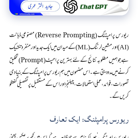
ریورس پرامپٹنگ (
) مصنوعی ذہانت
Reverse Prompting
(AI) اور مشین لرننگ (ML) کے میدان میں ایک جدید اور منفرد تکنیک
ہے جو ہمیں مطلوبہ نتائج کے لئے بہترین پرامپٹ (
) تخلیق
Prompt
کرنے میں مدد دیتی ہے۔ اس مضمون میں ہم ریورس پرامپٹنگ کے بنیادی
تصورات، فوائد، عملی استعمالات، چیلنجز اور اس کے مستقبل پر تفصیلی گفتگو
کریں گے۔
ریورس پرامپٹنگ: ایک تعارف