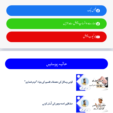
فیس بک
ہمارے واٹساپ چینل سے جڑیں
یوٹیوب چینل
حالیہ پوسٹیں
قومی وسائل کی منصفانہ تقسیم کی بنیاد "مردم شماری”
مشکلیں امت مرحوم کی آساں کردے