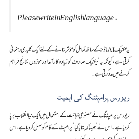
۔Please write in English language
یہ تکنیک AI ماڈلز کے ساتھ تعامل کو مؤثر بنانے کے لئے ایک کلیدی رہنمائی
کرتی ہے، کیونکہ یہ ٹیکنیک صارف کو زیادہ کارآمد اور موزوں نتائج فراہم
کرنے میں مدد کرتی ہے۔
ریورس پرامپٹنگ کی اہمیت
ریورس پرامپٹنگ نے مصنوعی ذہانت کے استعمال میں ایک نیا انقلاب برپا
کر دیا ہے۔ اس نے’ جیسا کہ بتایا گیا’ پرامپٹ کے کام کو سہل کر دیا ہے، اس