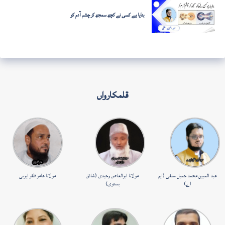
بنایا ہے کسی نے کچھ سمجھ کر چشم آدم کو
قلمکارواں
عبد المبین محمد جمیل سلفی (ایم
مولانا ابوالعاص وحیدی (شائق
مولانا عامر ظفر ایوبی
اے)
بستوی)