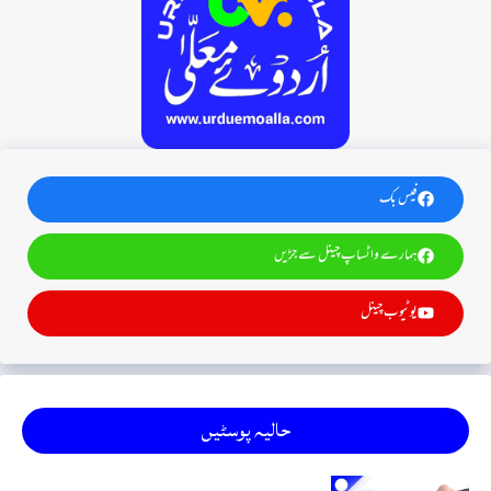
فیس بک
ہمارے واٹساپ چینل سے جڑیں
یوٹیوب چینل
حالیہ پوسٹیں