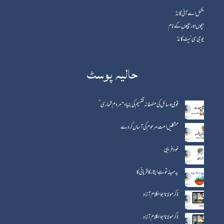
مکمل اے آئی گائڈ
بچوں اور بچیوں کے نام
یوجی سی نیٹ گائڈ
حالیہ پوسٹ
قومی وسائل کی منصفانہ تقسیم کی بنیاد "مردم شماری”
مشکلیں امت مرحوم کی آساں کردے
خود فریبی
یہ مہینہ تو ہے ایثار کا قربانی کا
ذکر مولانا ابوالکلام آزاد
ذکر مولانا ابو الکلام آزاد