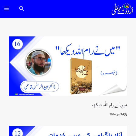
Ski
nu
t
conten
میں نے رام اللہ دیکھا
14 نومبر, 2024