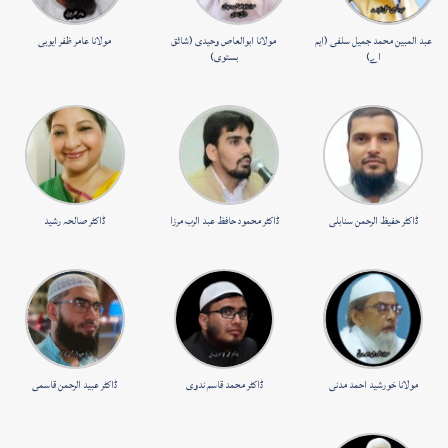
عبد المبین محمد جمیل سلفی (ایم
مولانا ابوالعاص وحیدی (شائق
مولانا عامر ظفر ایوبی
اے)
بستوی)
ڈاکٹر حفیظ الرحمن سنابلی
ڈاکٹر محمود حافظ عبد الرب مرزا
ڈاکٹر صالحہ رشید
مولانا خورشید احمد مدنی
ڈاکٹر محمد قاسم ندوی
ڈاکٹر عبید الرحمن قاسمی