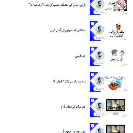
قومی وسائل کی منصفانہ تقسیم کی بنیاد "مردم شماری”
مشکلیں امت مرحوم کی آساں کردے
خود فریبی
یہ مہینہ تو ہے ایثار کا قربانی کا
ذکر مولانا ابوالکلام آزاد
ذکر مولانا ابو الکلام آزاد