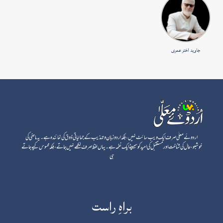
جاوید اختر عمری
اردوئے معلٰی صرف ایک ویب سائٹ نہیں، بلکہ اردو زبان و تہذیب کے جمالیاتی ذوق کی نمائندہ ہے۔ یہ ماضی کی
خوشبو، حال کی شناخت اور مستقبل کی امید کو سمیٹے ایک نغمہ ہے۔ یہاں لفظ صرف لکھے نہیں جاتے، بلکہ محسوس کیے جاتے
ہی
براہِ راست