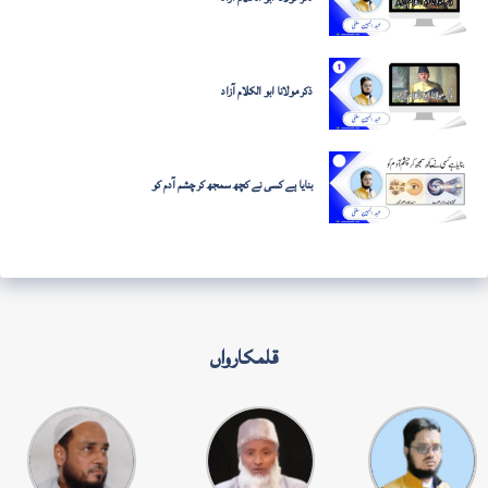
ذکر مولانا ابو الکلام آزاد
بنایا ہے کسی نے کچھ سمجھ کر چشم آدم کو
قلمکارواں