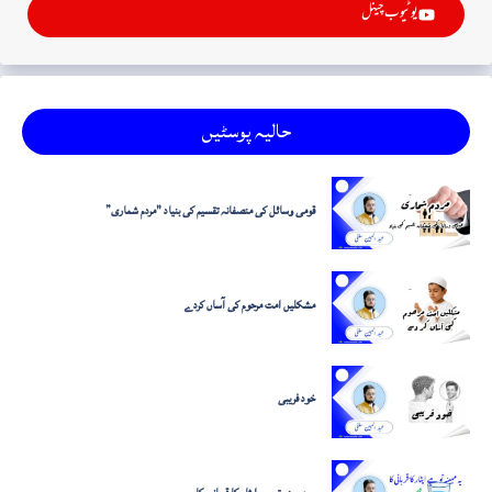
یوٹیوب چینل
حالیہ پوسٹیں
قومی وسائل کی منصفانہ تقسیم کی بنیاد "مردم شماری”
مشکلیں امت مرحوم کی آساں کردے
خود فریبی