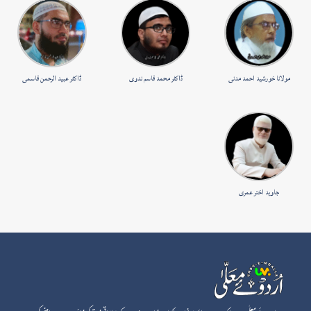
مولانا خورشید احمد مدنی
ڈاکٹر محمد قاسم ندوی
ڈاکٹر عبید الرحمن قاسمی
جاوید اختر عمری