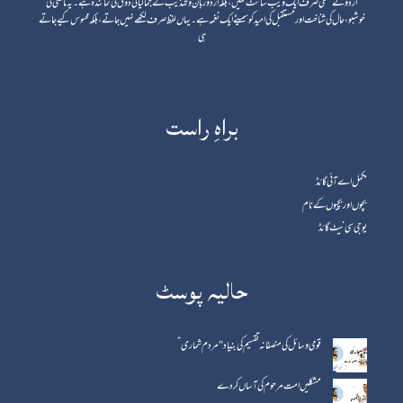
اردوئے معلٰی صرف ایک ویب سائٹ نہیں، بلکہ اردو زبان و تہذیب کے جمالیاتی ذوق کی نمائندہ ہے۔ یہ ماضی کی
خوشبو، حال کی شناخت اور مستقبل کی امید کو سمیٹے ایک نغمہ ہے۔ یہاں لفظ صرف لکھے نہیں جاتے، بلکہ محسوس کیے جاتے
ہی
براہِ راست
مکمل اے آئی گائڈ
بچوں اور بچیوں کے نام
یوجی سی نیٹ گائڈ
حالیہ پوسٹ
قومی وسائل کی منصفانہ تقسیم کی بنیاد "مردم شماری”
مشکلیں امت مرحوم کی آساں کردے