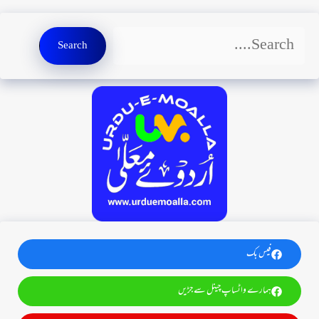
Search
Search
فیس بک
ہمارے واٹساپ چینل سے جڑیں