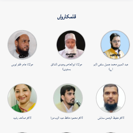
قلمکارواں
عبد المبین محمد جمیل سلفی (ایم
مولانا ابوالعاص وحیدی (شائق
مولانا عامر ظفر ایوبی
اے)
بستوی)
ڈاکٹر حفیظ الرحمن سنابلی
ڈاکٹر محمود حافظ عبد الرب مرزا
ڈاکٹر صالحہ رشید