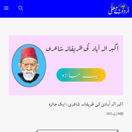
Ski
nu
t
conten
اکبر الٰہ آبادی کی ظریفانہ شاعری : ایک جائزہ
26 اپریل, 2022