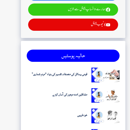
ہمارے واٹساپ چینل سے جڑیں
یوٹیوب چینل
حالیہ پوسٹیں
قومی وسائل کی منصفانہ تقسیم کی بنیاد "مردم شماری”
مشکلیں امت مرحوم کی آساں کردے
خود فریبی