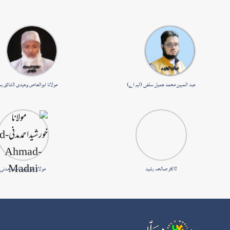
عبد المبین محمد جمیل سلفی (ایم اے)
مولانا ابوالعاص وحیدی (شائق ب
ڈاکٹر صالحہ رشید
مولانا خورشید احمد مدنی