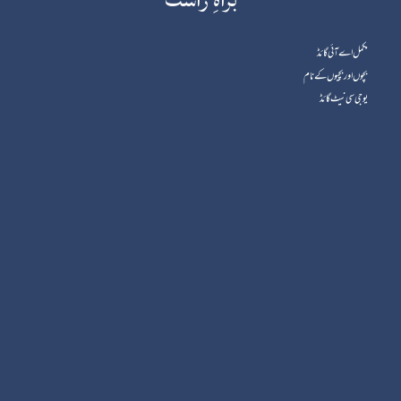
مکمل اے آئی گائڈ
بچوں اور بچیوں کے نام
یوجی سی نیٹ گائڈ