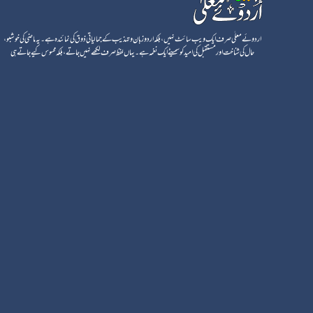
اردوئے معلٰی صرف ایک ویب سائٹ نہیں، بلکہ اردو زبان و تہذیب کے جمالیاتی ذوق کی نمائندہ ہے۔ یہ ماضی کی خوشبو،
حال کی شناخت اور مستقبل کی امید کو سمیٹے ایک نغمہ ہے۔ یہاں لفظ صرف لکھے نہیں جاتے، بلکہ محسوس کیے جاتے ہی