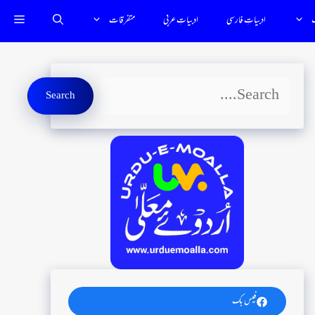
ب
ادبیاتِ فارسى
ادبياتِ عربي
متفرقات
Search
Search
فیس بک