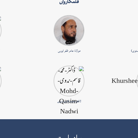
قلمکارواں
ستوی)
مولانا عامر ظفر ایوبی
ڈاکٹر محمد قاسم ندوی
براہِ راست