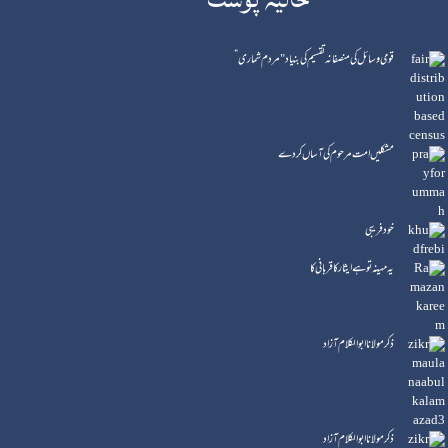
قومی وسائل کی منصفانہ تقسیم کی بنیاد "مردم شماری”
مشکلیں امت مرحوم کی آساں کردے
خود فریبی
یہ مہینہ تو ہے ایثار کا قربانی کا
ذکر مولانا ابوالکلام آزاد
ذکر مولانا ابو الکلام آزاد