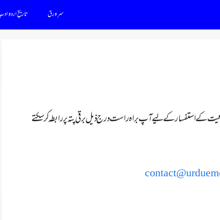
سرِ ورق
تاریخِ اردو اد
 نوعیت کے استفسار کے لیے آپ براہ راست درج ذیل برقی پتہ پر رابطہ کر سکتے
contact@urduem