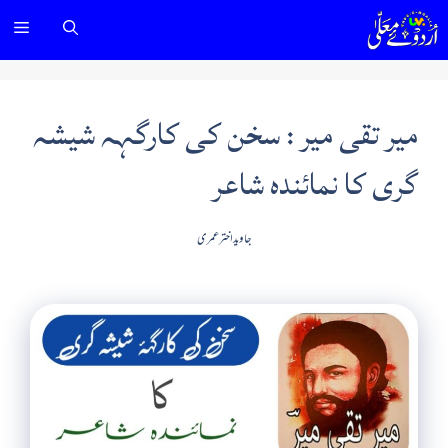
Ski
nu
t
conten
میر تقی میر : سخن کی کارگہہ شیشہ
گری کا نمائندہ شاعر
جاوید اختر عمری