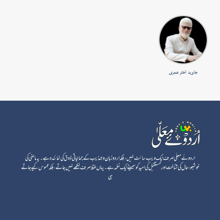
جاوید اختر عمری
اردوئے معلٰی صرف ایک ویب سائٹ نہیں، بلکہ اردو زبان و تہذیب کے جمالیاتی ذوق کی نمائندہ ہے۔ یہ ماضی کی
خوشبو، حال کی شناخت اور مستقبل کی امید کو سمیٹے ایک نغمہ ہے۔ یہاں لفظ صرف لکھے نہیں جاتے، بلکہ محسوس کیے جاتے
ہی