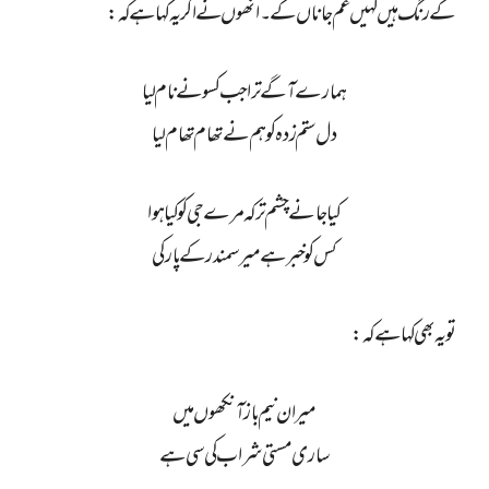
کے رنگ ہیں کہیں غم جاناں کے ۔انھوں نے اگر یہ کہا ہے کہ:
ہمارے آگے ترا جب کسو نے نام لیا
دل ستم زدہ کو ہم نے تھام تھام لیا
کیا جانے چشم تر کہ مرے جی کو کیا ہوا
کس کو خبر ہے میر سمندر کے پار کی
تو یہ بھی کہا ہے کہ:
میر ان نیم باز آنکھوں میں
ساری مستی شراب کی سی ہے