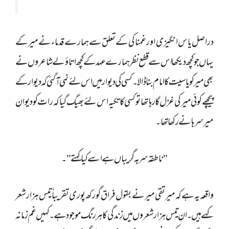
دراصل یاس انگیزی اور غمناکی کے تعلق سے ہمارے قدماء نے میر کے
یہاں جو کچھ دیکھا اس سے قطع نظر ہمارے عہد کے کچھ اتاؤلے شاعروں نے
بھی میر کو یاسیت کا امام بنا ڈالا ۔کسی کی دیوار میں اس لئے نمی آگئی کہ دیوار کے
پیچھے کوئی میر کی غزل گا رہا تھا تو کسی کا تکیہ اس لئے بھیگ گیا کہ رات کو دیوان
میر سرہانے رکھا تھا۔
"ناطقہ سر بہ گریباں ہے اسے کیا کہتے "۔
واقعہ یہ ہے کہ میر تقی میر نے بقول فراق گورکھ پوری تقریباٗ تیس ہزار شعر
کہے ہیں ۔ ان تیس ہزار شعروں میں زندگی کا ہر رنگ موجود ہے ۔ کہیں غم زمانہ