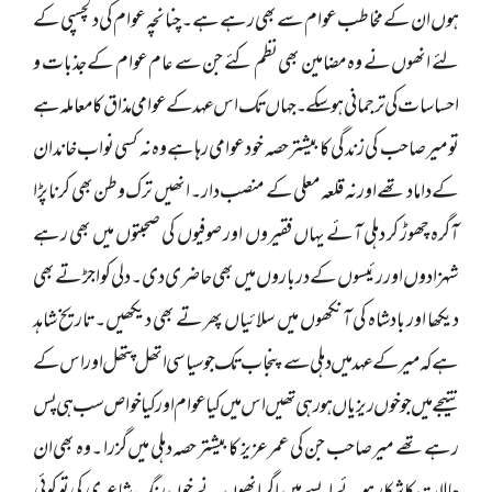
ہوں ان کے مخاطب عوام سے بھی رہے ہے ۔ چنانچہ عوام کی دلچسپی کے
لئے انھوں نے وہ مضامین بھی نظم کئے جن سے عام عوام کے جذبات و
احساسات کی ترجمانی ہو سکے ۔ جہاں تک اس عہد کے عوامی مذاق کا معاملہ ہے
تو میر صاحب کی زندگی کا بیشتر حصہ خود عوامی رہا ہے وہ نہ کسی نواب خاندان
کے داماد تھے اور نہ قلعہ معلی کے منصب دار ۔انھیں ترک وطن بھی کرنا پڑا
آگرہ چھوڑ کر دہلی آئے یہاں فقیروں اور صوفیوں کی صحبتوں میں بھی رہے
شہزادوں اور رئیسوں کے درباروں میں بھی حاضری دی ۔ دلی کو اجڑتے بھی
دیکھا اور بادشاہ کی آنکھوں میں سلائیاں پھرتے بھی دیکھیں۔تاریخ شاہد
ہے کہ میر کے عہد میں دہلی سے پنجاب تک جو سیاسی اتھل پتھل اور اس کے
نتیجے میں جو خوں ریزیاں ہو رہی تھیں اس میں کیا عوام اور کیا خواص سب ہی پس
رہے تھے میر صاحب جن کی عمر عزیز کا بیشتر حصہ دہلی میں گزرا ۔ وہ بھی ان