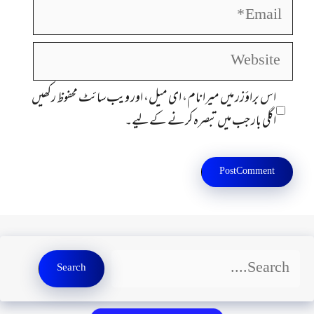
Email
Website
اس براؤزر میں میرا نام، ای میل، اور ویب سائٹ محفوظ رکھیں
اگلی بار جب میں تبصرہ کرنے کےلیے۔
Search
Search