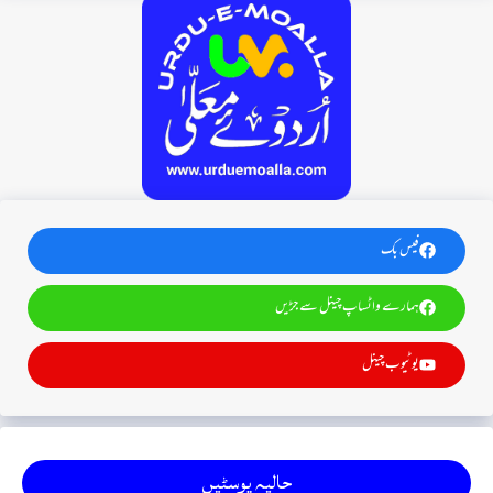
فیس بک
ہمارے واٹساپ چینل سے جڑیں
یوٹیوب چینل
حالیہ پوسٹیں