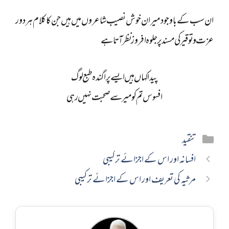
ان سب کے باوجود میر ان خوش نصیب شاعروں میں ہیں جن کا کلام ہر دور
عزت و توقیر کی مسند پر جلوہ افروز نظر آتا ہے
پیدا کہاں ہیں ایسے پراگندہ طبع لوگ
افسوس تم کو میر سے صحبت نہیں رہی
Categories
تنقید
افسانہ اور اس کے اجزائے ترکیبی
مرثیہ کی تعریف اور اس کے اجزائے ترکیبی