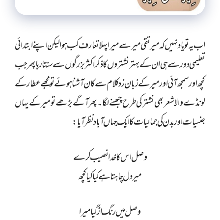
اب یہ تو یاد نہیں کہ میر تقی میر سے میرا پہلا تعارف کب ہوا لیکن اپنے ابتدائی
تعلیمی دور سے ہی ان کے بہتر نشتروں کا ذکر اکثر بزرگوں سے سنتا رہا پھر جب
کچھ اور سمجھ آئی اور میر کے زبان زد کلام سے کان آشنا ہوئے تو مجھے عطار کے
لونڈے والا شعر بھی نشتر کی طرح چبھنے لگا۔پھر آگے بڑھے تو میر کے یہاں
جنسیات اور بدن کی جمالیات کا ایک جہاں آباد نظر آیا:
وصل اس کا خدا نصیب کرے
میر دل چاہتا ہے کیا کیا کچھ
وصل میں رنگ اڑ گیا میرا