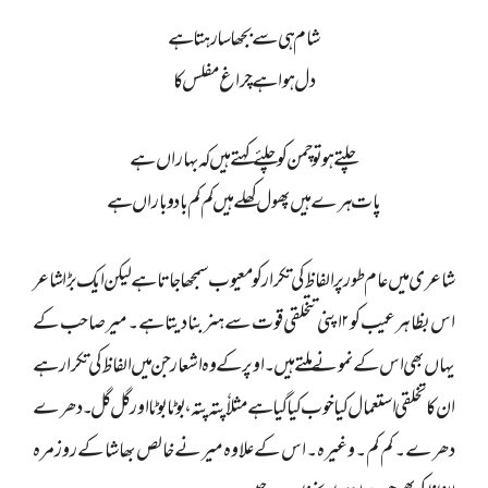
شام ہی سے بجھا سا رہتا ہے
دل ہوا ہے چراغ مفلس کا
چلتے ہو تو چمن کو چلئے کہتے ہیں کہ بہاراں ہے
پات ہرے ہیں پھول کھلے ہیں کم کم باد و باراں ہے
شاعری میں عام طور پر الفاظ کی تکرار کو معیوب سمجھا جاتا ہے لیکن ایک بڑا شاعر
اس بظاہر عیب کو۲ اپنی تتخلقی قوت سے ہنر بنا دیتا ہے۔ میر صاحب کے
یہاں بھی اس کے نمونے ملتے ہیں ۔ اوپر کے وہ اشعار جن میں الفاظ کی تکرار ہے
ان کا تخلقی استعمال کیا خوب کیا گیا ہے مثلاٗ پتہ پتہ ، بوٹا بوٹا اور گل گل ۔ دھرے
دھرے ۔ کم کم ۔ وغیرہ۔ اس کے علاوہ میر نے خالص بھاشا کے روزمرہ