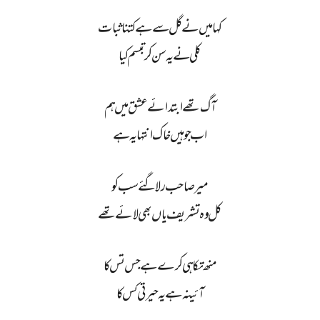
کہا میں نے گل سے ہے کتنا ثبات
کلی نے یہ سن کر تبسم کیا
آگ تھے ابتدائے عشق میں ہم
اب جو ہیں خاک انتہا یہ ہے
میر صاحب رلا گئے سب کو
کل وہ تشریف یاں بھی لائے تھے
منھ تکا ہی کرے ہے جس تس کا
آئینہ ہے یہ حیرتی کس کا