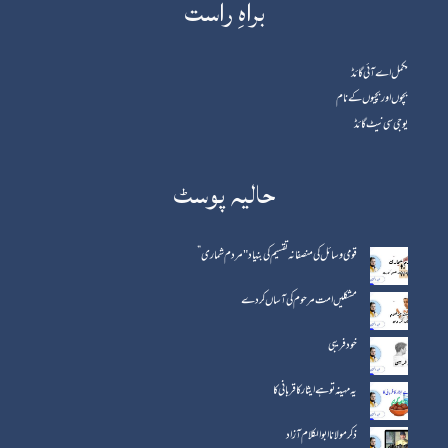
براہِ راست
مکمل اے آئی گائڈ
بچوں اور بچیوں کے نام
یوجی سی نیٹ گائڈ
حالیہ پوسٹ
قومی وسائل کی منصفانہ تقسیم کی بنیاد "مردم شماری”
مشکلیں امت مرحوم کی آساں کردے
خود فریبی
یہ مہینہ تو ہے ایثار کا قربانی کا
ذکر مولانا ابوالکلام آزاد