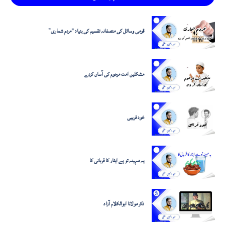
قومی وسائل کی منصفانہ تقسیم کی بنیاد "مردم شماری”
مشکلیں امت مرحوم کی آساں کردے
خود فریبی
یہ مہینہ تو ہے ایثار کا قربانی کا
ذکر مولانا ابوالکلام آزاد