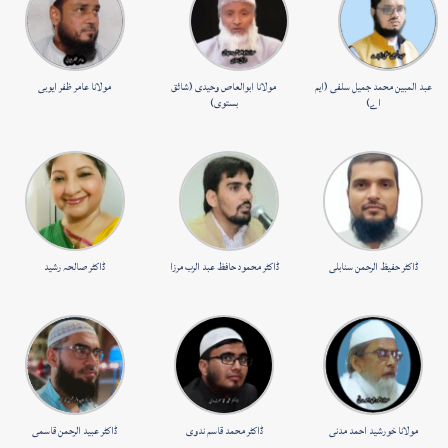
عبد المبین محمد جمیل سلفی (ایم
مولانا ابوالعاص وحیدی (شائق
مولانا عامر ظفر ایوبی
اے)
بستوی)
ڈاکٹر حفیظ الرحمن سنابلی
ڈاکٹر محمود حافظ عبد الرب مرزا
ڈاکٹر صالحہ رشید
مولانا خورشید احمد مدنی
ڈاکٹر محمد قاسم ندوی
ڈاکٹر عبید الرحمن قاسمی