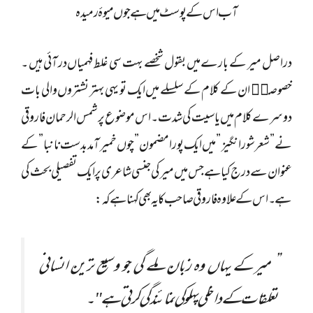
آب اس کے پوسٹ میں ہے جوں میوۂ رمیدہ
دراصل میر کے بارے میں بقول شخصے بہت سی غلط فہمیاں در آئی ہیں ۔
خصوصا٘ ان کے کلام کے سلسلے میں ایک تو یہی بہتر نشتروں والی بات
دوسرے کلام میں یاسیت کی شدت ۔اس موضوع پر شمس الرحمان فاروقی
نے” شعر شور انگیز ” میں ایک پورا مضمون ” چوں خمیر آمد بدست نانبا” کے
عنوان سے درج کیا ہے جس میں میر کی جنسی شاعری پر ایک تفصیلی بحث کی
ہے ۔اس کے علاوہ فاروقی صاحب کا یہ بھی کہنا ہے کہ:
” میر کے یہاں وہ زبان ملے گی جو وسیع ترین انسانی
تعلقات کے داخلی پہلو کی نمائندگی کرتی ہے "۔