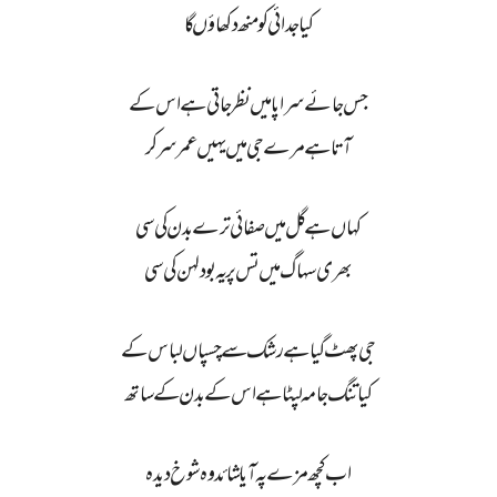
کیا جدائی کو منھ دکھاؤں گا
جس جائے سراپا میں نظر جاتی ہے اس کے
آتا ہے مرے جی میں یہیں عمر سر کر
کہاں ہے گل میں صفائی ترے بدن کی سی
بھری سہاگ میں تس پر یہ بو دلہن کی سی
جی پھٹ گیا ہے رشک سے چسپاں لباس کے
کیا تنگ جامہ لپٹا ہے اس کے بدن کے ساتھ
اب کچھ مزے پہ آیا شائد وہ شوخ دیدہ