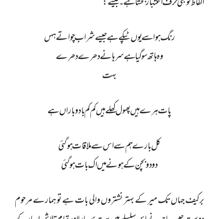
الفاظ کو بھی حرف اعتبار بخشا ہے ۔ جیسے:
رنگ ہوا سے یوں ٹپکے ہے جیسے شراب چواتے ہہں
وہ ہاتھ سو گیا ہے سرہانے دھرے دھرے
بہت
پات ہرے ہیں پھول کھلے ہیں کم کم بادو باراں ہے
کل بارے ہم سے اس سے ملاقات ہوگئی
دو دو بچن کے ہونے میں اک بات ہو گئی
برکیف جہاں تک میر کے بہتر نشتروں والی بات ہے تو ہمارے مرحوم