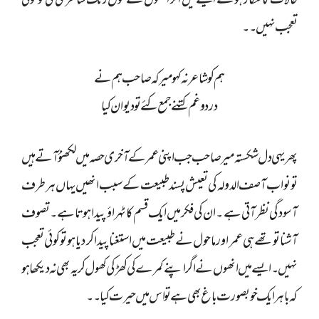
حالات کا شکار ہوئے ایسے میں اگر انھوں نے خوں رنگ شاعری کی تو کوئی
تعجب نہیں ۔۔
ہم کو شاعر نہ کہو میر کہ صاحب ہم نے
درد وغم کتنے جمع کئے تو دیوان کیا
پھر یہی دل شکستہ میر صاحب جب اپنی عمر کے آخری حصہ میں لکھنؤ آتے ہیں
تو نواب آصف الدولہ کی تعیش پسند طبیعت کے سبب انھیں یہاں ہر طرف
آسودگی نظر آتی ہے ۔ان کی فکر میں ایک قسم کا ٹہراؤ پیدا ہوتا ہے ۔ تصوف
آشنا تو تھے ہی عمر اور ماحول نے طبیعت میں استغنا پیدا کر دیا ہو تو کوئی تعجب
نہیں ۔ایسے میں انھوں نے اگر اپنےکمرے کی کھڑکی کھول کر یہ بھی نہ دیکھا ہو
کہ باہر ایک خوبصورت باغ بھی ہے تو اس میں حیرت کیا ۔۔