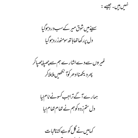
نہیں ہیں ۔جیسے:
سینے میں شوق میر کے سب درد ہو گیا
دل پر رکھا تھا ہاتھ سو منھ زرد ہوگیا
غیروں سے دے اشارے ہم سے چھپا چھپا کر
پھر دیکھنا ادھر کو آنکھیں ملا ملا کر
ہمارے آگے ترا جب کسو نے نام لیا
دل ستم زدہ کو ہم نے تھام تھام لیا
کہا میں نے گل کو ہے کتنا ثبات