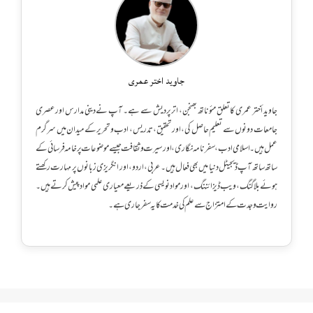
جاوید اختر عمری
جاوید أختر عمری کا تعلق مئوناتھ بھنجن، اترپردیش سے ہے۔ آپ نے دینی مدارس اور عصری
جامعات دونوں سے تعلیم حاصل کی، اور تحقیق، تدریس، ادب و تحریر کے میدان میں سرگرم
عمل ہیں۔ اسلامی ادب، سفرنامہ نگاری، اور سیرت و ثقافت جیسے موضوعات پر خامہ فرسائی کے
ساتھ ساتھ آپ ڈیجیٹل دنیا میں بھی فعال ہیں۔ عربی، اردو، اور انگریزی زبانوں پر مہارت رکھتے
ہوئے بلاگنگ، ویب ڈیزائننگ، اور مواد نویسی کے ذریعے معیاری علمی مواد پیش کرتے ہیں۔
روایت و جدت کے امتزاج سے علم کی خدمت کا یہ سفر جاری ہے۔