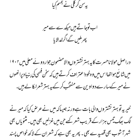
یہ سن کر کلی نے تبسم کیا
اب تو جاتے ہیں میکدے سے میر
پھر ملیں گے اگر خدا لایا
دراصل مولانا حسرت کا یہ بہتر نشتروں والا مضمون جو اردوئے معلی میں ۱۹۰۲
میں شائع ہوا تھا اس میں وہ خود اعتراف کرتے ہیں کہ سخن فہمی کی بنیاد پر انھوں
نے میر کے سارے دواوین سے منتخب کرکے یہ بہتر شعر نکالے ہیں ۔
خیر یہ تو بہتر نشتروں والی بات ہے ورنہ جیسا کہ میں نے عرض کیا کہ میر نے
لگ بھگ تیس ہزار کے قریب شعر کہے جن میں غزلیں بھی ہیں ۔مثنویاں بھی
شہر آشوب بھی قصیدے بھی ۔پھر یہ بھی ہے کہ شعر ان کے لاکھ خواص پسند