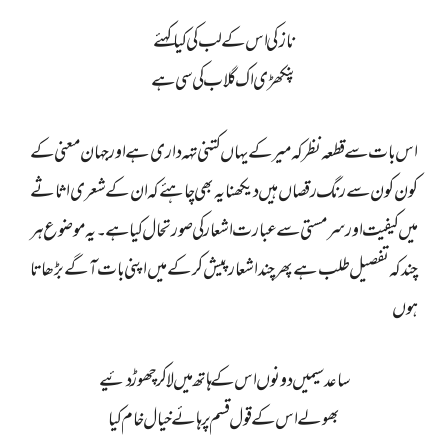
نازکی اس کے لب کی کیا کہئے
پنکھڑی اک گلاب کی سی ہے
اس بات سے قطعہ نظر کہ میر کے یہاں کتنی تہہ داری ہے اور جہان معنی کے
کون کون سے رنگ رقصاں ہیں دیکھنا یہ بھی چاہئے کہ ان کے شعری اثاثے
میں کیفیت اور سر مستی سے عبارت اشعار کی صورتحال کیا ہے ۔یہ موضوع ہر
چند کہ تفصیل طلب ہے پھر چند اشعار پیش کر کے میں اپنی بات آگے بڑھاتا
ہوں
ساعد سیمیں دونوں اس کے ہاتھ میں لا کر چھوڑ دئیے
بھولے اس کے قول قسم پر ہائے خیال خام کیا