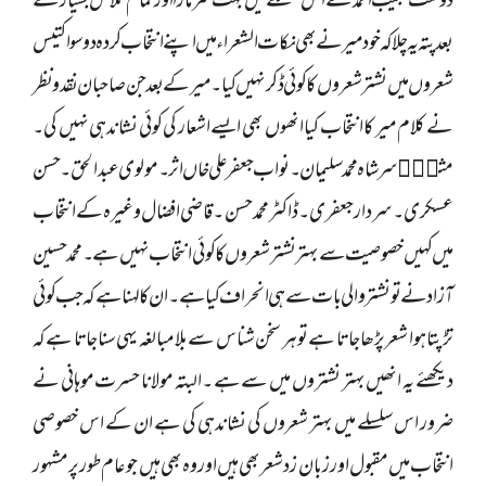
دوست حبیب احمد نے اس سلسلے میں بہت سر مارا اور تمام تلاش بسیار کے
بعد پتہ یہ چلا کہ خود میر نے بھی نکات الشعراء میں اپنے انتخاب کردہ دو سو اکتیس
شعروں میں نشتر شعروں کا کوئی ڈکر نہیں کیا ۔ میر کے بعد جن صاحبان نقد و نظر
نے کلام میر کا انتخاب کیا انھوں بھی ایسے اشعار کی کوئی نشاندہی نہیں کی۔
مثلا٘ سر شاہ محمد سلیمان ۔نواب جعفر علی خاں اثر ۔مولوی عبدالحق۔ حسن
عسکری ۔سردار جعفری۔ ڈاکٹرمحمد حسن ۔قاضی افضال وغیرہ کے انتخاب
میں کہیں خصوصیت سے بہتر نشتر شعروں کا کوئی انتخاب نہیں ہے ۔ محمد حسین
آزاد نے تو نشتر والی بات سے ہی انحراف کیا ہے ۔ان کا لہنا ہے کہ جب کوئی
تڑپتا ہوا شعر پڑھا جاتا ہے تو ہر سخن شناس سے بلا مبالغہ یہی سنا جاتا ہے کہ
دیکھئے یہ انھیں بہتر نشتروں میں سے ہے ۔البتہ مولانا حسرت موہانی نے
ضرور اس سلسلے میں بہتر شعروں کی نشاندہی کی ہے ان کے اس خصوصی
انتخاب میں مقبول اور زبان زد شعر بھی ہیں اور وہ بھی ہیں جو عام طور پر مشہور