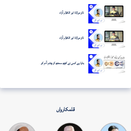
ذکر مولانا ابو الکلام آزاد
ذکر مولانا ابو الکلام آزاد
بنایا ہے کسی نے کچھ سمجھ کر چشم آدم کو
قلمکارواں