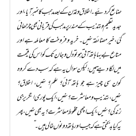
ضائع کر دئیے۔ اخلاق و تمدن کے بعد مذہب کا نمبر آیا، اور
جدید تعلیم و تہذیب کے مندر پر مذہب کی قربانی بھی چڑھائی
گئ،خیر مضائقہ نہیں۔ خرید و فروخت کا معاملہ ہے اور
متاع بے بہا ہاتھ آتی ہو تو دل و جان تک کو اس کی قیمت
میں لگا دیتے ہیں ؛ لیکن سوال یہ ہے کہ سب دے کر وہ
کون سی چیز ہے جو ہاتھ آئی؟ علم؟ نہیں، اخلاق؟
نہیں،تہذیب و معاشرت؟ نہیں، ایک پوری انگریزی
زندگی؟ نہیں، ایک اچھی مخلوط معاشرت؟ یہ بھی نہیں، پھر
یہ کیا بد بختی ہے کہ جیب اور ہاتھ دونوں خالی ہیں۔”