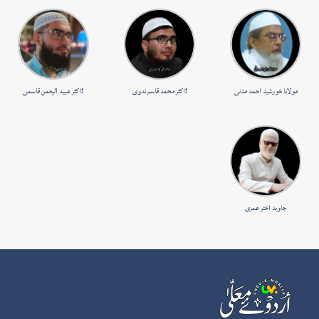
مولانا خورشید احمد مدنی
ڈاکٹر محمد قاسم ندوی
ڈاکٹر عبید الرحمن قاسمی
جاوید اختر عمری