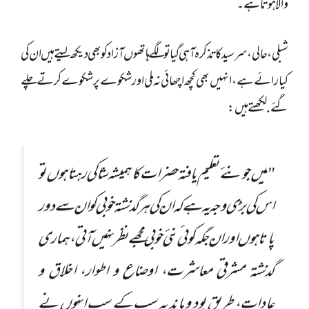
والا ہوتا ہے۔
شبلی، حالی، سرسید کا تذکرہ آہی گیا تو لگے ہاتھوں آزاد کو بھی دیکھ لیتے ہیں ان کی
کیا رائے ہے، انہیں بھی کچھ اچھائی نہ ملی اور شکوے پر شکوے کرتے چلے
گئے. لکھتے ہیں:
"میں جو نئے تعلیم یافتہ حضرات کا ہمیشہ شاکی رہتا ہوں تو
اس کی بڑی وجہ یہ ہے کہ ان کی ہر گذشتہ خوبی کو ان سے دور
پاتا ہوں اور ان جگہ کوئی نئی خوبی مجھے نظر نہیں آتی، ہماری
گذشتہ مشرقی معاشرت، اوضاع و اطوار، اخلاق و
عادات، طریق بود و ماند یہ سب کے سب انہوں نے