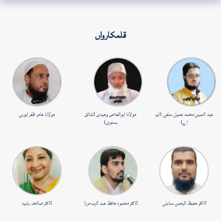
قلمکارواں
عبد المبین محمد جمیل سلفی (ایم
مولانا ابوالعاص وحیدی (شائق
مولانا عامر ظفر ایوبی
اے)
بستوی)
ڈاکٹر حفیظ الرحمن سنابلی
ڈاکٹر محمود حافظ عبد الرب مرزا
ڈاکٹر صالحہ رشید