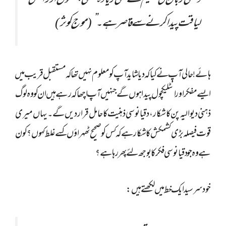
دیسی زبان کی تعلیم سے بھی زیادہ نکمی، فضول اور اصلی
لیاقت پیدا کرنے سے قاصر ہے۔”(موج کوثر)
ہائے! حالی آپ نے کیا کہ دیا شاید آپ کو معلوم نہیں تھا کہ مستقبل قریب میں
ایسے مفکر اور انٹلیکچول پیدا ہوں گے جنہیں آپ اچھا کہ رہے ہیں ان کو وہ لوگ
ذہنی دیوالیہ پن کا شکار، دقیانوسی ذہنیت کا حامل قرار دیں گے۔ یہاں میری
قوت فیصلہ بڑی کشمکش کا شکار ہے کہ کس کو صحیح ٹھہراؤں کسے غلط کہوں؟ کون
ہے وہ جو دقیانوسی فکر کا بوجھ لئے پھر رہا ہے؟
خود سرسید ایک خط میں لکھتے ہیں: