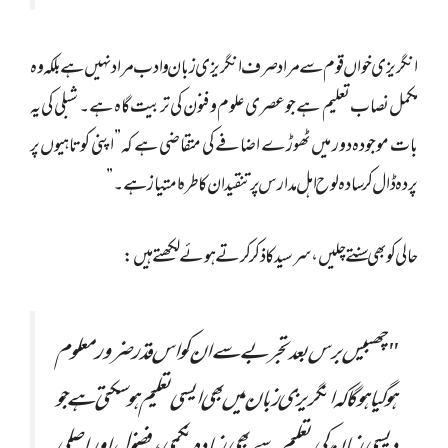
انگریزی خواں قوم سے مراد صرف انگریزی زبان و ادب مراد نہیں ہے بلکہ وہ
مکمل نصاب تعلیم ہے جو عصری علوم و فنون کی تربیت گاہ ہے۔ شبلی کی یہ
بات موجودہ دور میں ٹھوڑے اضافے کی متقاضی ہے کہ” اپنی کوتاہیوں پر
پردہ ڈال کر سادہ لوح اہل مدارس پر تنقید ان کا طرہ امتیاز ہے۔”
حالی کو بھی سنتے چلیں، سرسید کا ذکر کرتے ہوئے لکھتے ہیں:
"چھبیس برس بعد تجربے سے ان کو اس قدر ضرور معلوم
ہو گیا ہوگا کہ انگریزی زبان میں بھی ایسی تعلیم ہو سکتی ہے جو