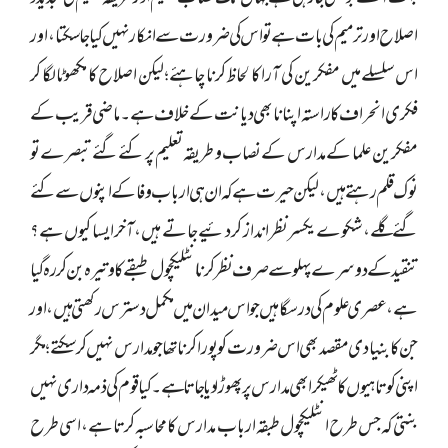
اصلاح اور ترمیم کی بات ہے تو اس کی ضرورت سے انکار نہیں کیا جا سکتا،اور
اس سلسلے میں مفکرین کی آرا کا لحاظ کرنا چاہئے؛ لیکن اصلاح کا مکھوٹا لگا کر
فکری انحراف کا راستہ اپنانا بھی دیانت کے خلاف ہے۔ ماضی قریب کے
مفکرین علما کے مدارس کے نصاب و طریقہ تعلیم پر کئے گئے تبصرے تو
نوک قلم رہتے ہیں، لیکن حیرت ہے کہ ان ہی ارباب وفا کے اپنوں سے کئے
گئے گلے، شکوے یکسر نظر انداز کر دئیے جاتے ہیں ، آخر ایسا کیوں ہے؟
تنقید کے دوسرے پہلو سے صرف نظر کرنا انٹلیکچول طبقے کا وتیرہ بن کر رہ گیا
ہے، عصری علوم کی درسگاہیں جو اس میدان میں مکمل دسترس رکھتی ہیں، اور
جن کا بنیادی مقصد بھی اس ضرورت کو پورا کرنا تھا جو مدارس نہیں کر سکتے؛ مگر
اپنی کوتاہیوں کا ٹھیکرا بھی مدارس پر پھوڑا دیا جاتا ہے۔ کیا قوم کی ذمہ داری نہیں
بنتی کہ جس طرح انٹلیکچول طبقہ ارباب مدارس کا محاسبہ کرتا ہے، اسی طرح