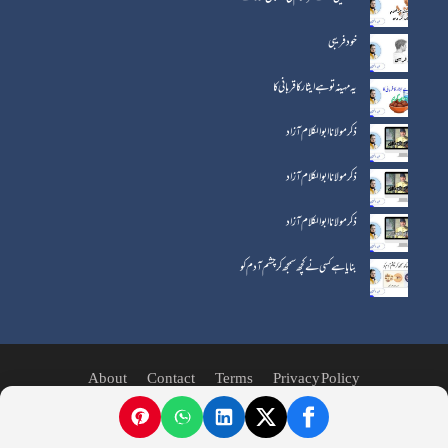
خود فریبی
یہ مہینہ تو ہے ایثار کا قربانی کا
ذکر مولانا ابوالکلام آزاد
ذکر مولانا ابو الکلام آزاد
ذکر مولانا ابو الکلام آزاد
بنایا ہے کسی نے کچھ سمجھ کر چشم آدم کو
About
Contact
Terms
Privacy Policy
© جملہ حقوق بحقِ اردوئے معلیٰ محفوظ ہیں۔ © 2026