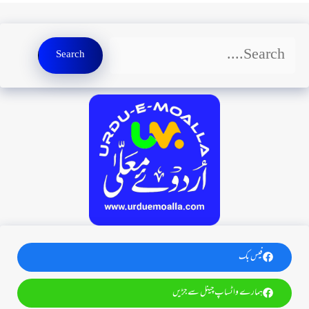
Search
Search
فیس بک
ہمارے واٹساپ چینل سے جڑیں