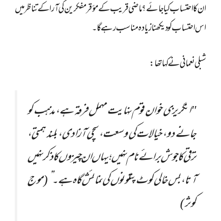
ان کا احتساب کیا جائے؟ ماضی قریب کے مؤقر مفکرین کی آرا کے تناظر میں
اس احتساب کو دیکھنا زیادہ مناسب رہے گا۔
شبلی نعمانی نے کہا تھا:
"انگریزی خوان قوم نہایت مہمل فرقہ ہے، مذہب کو
جانے دو، خیالات کی وسعت، سچی آزادی، بلند ہمتی،
ترقی کا جوش برائے نام نہیں؛ یہاں ان چیزوں کا ذکر نہیں
آتا، بس خالی کوٹ پتلونوں کی نمائش گاہ ہے۔” (موج
کوثر)