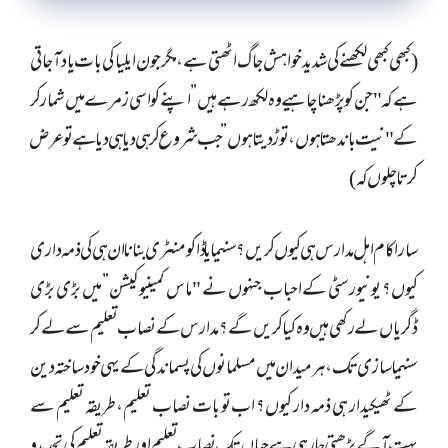
(کبھی کبھی لکھنے کی شدید خواہش جاگ اٹھتی ہے، مگر جون ایلیا کی بات یاد آ جاتی
ہے کہ "جن کو پڑھنا چاہیے وہ لکھ رہے ہیں” اپنے کو اسی زمرے میں شمار کر
کے "نیت باندھتا ہوں، توڑ دیتا ہوں” جب شروع کر ہی دیا ہی دیا ہے تو عرض
کرتا چلوں کہ)
سارا کام اہل مدارس ہی کیوں کریں؟ سنیما یا ڈاکومنٹری بنانا ان ہی کی ذمہ داری
کیوں؟ یونیورسٹی کے احباب جنہوں نے "ماس کمینیوکیشن” میں بڑی بڑی
ڈگریاں لے رکھی ہیں وہ کیا کریں گے؟ مدارس کے نصاب تعلیم سے لے کر
سنیما سازی تک، ہر میدان میں مسلمانوں کی پسماندگی کے یہی خود ساختہ دین
کے ٹھیکیدار ہی ذمہ دار کیوں؟ اب تو بات نصاب تعلیم، طریقہ تعلیم سے
بہت آگے بڑھتی جا رہی ہے جہاں تک نصاب تعلیم اور طریقہ تعلیم کی تجدید و