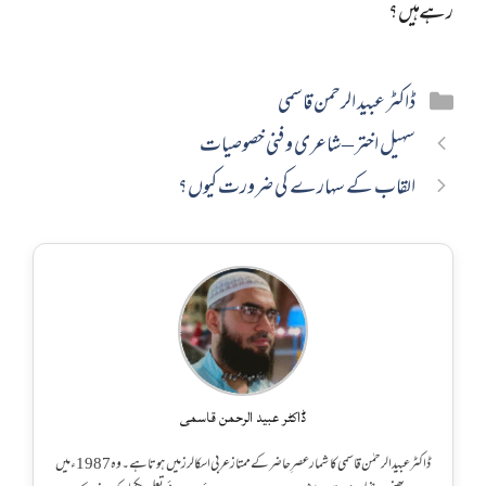
رہے ہیں؟
Categories
ڈاکٹر عبید الرحمن قاسمی
سہیل اختر – شاعری و فنی خصوصیات
القاب كے سهارے كي ضرورت كيوں؟
ڈاکٹر عبید الرحمن قاسمی
ڈاکٹر عبید الرحمٰن قاسمی کا شمار عصرِ حاضر کے ممتاز عربی اسکالرز میں ہوتا ہے۔ وہ 1987ء میں