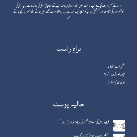
اردوئے معلٰی صرف ایک ویب سائٹ نہیں، بلکہ اردو زبان و تہذیب کے جمالیاتی ذوق کی نمائندہ ہے۔ یہ ماضی کی
خوشبو، حال کی شناخت اور مستقبل کی امید کو سمیٹے ایک نغمہ ہے۔ یہاں لفظ صرف لکھے نہیں جاتے، بلکہ محسوس کیے جاتے
ہی
براہِ راست
مکمل اے آئی گائڈ
بچوں اور بچیوں کے نام
یوجی سی نیٹ گائڈ
حالیہ پوسٹ
قومی وسائل کی منصفانہ تقسیم کی بنیاد "مردم شماری”
مشکلیں امت مرحوم کی آساں کردے