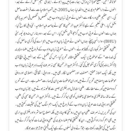
مؤناتھ بھنجن، ضلع مئو (اتر پردیش، بھارت) میں پیدا ہوئے۔ ابتدائی تعلیم مکمل کرنے کے بعد،
انہوں نے دارالعلوم دیوبند میں داخلہ لیا، جہاں 2005ء میں شعبۂ اسلامیات سے فراغت حاصل
کی۔ اسی عظیم علمی درسگاہ سے انہوں نے عربی زبان و ادب میں تخصص (تخصص فی العربیہ) بھی
مکمل کیا۔اعلیٰ تعلیم کے لیے ڈاکٹر عبید الرحمٰن قاسمی نے جامعہ ملیہ اسلامیہ، نئی دہلی کا رخ کیا،
جہاں سے انہوں نے عربی ادب میں گریجویشن مکمل کیا۔ اس کے بعد، وہ بنارس ہندو یونیورسٹی
(BHU)، وارانسی پہنچے، جہاں انہوں نے عربی زبان و ادب میں ایم اے کی ڈگری حاصل کی۔
علمی و تحقیقی سفر کو جاری رکھتے ہوئے، انہوں نے "عربی زبان و ادب کے فروغ میں علماء دیوبند
کی خدمات" کے موضوع پر ایک تحقیقی مقالہ تحریر کیا، جس کی تکمیل کے بعد انہیں پی ایچ ڈی
(ڈاکٹریٹ) کی ڈگری تفویض کی گئی۔ڈاکٹر عبید الرحمٰن قاسمی نہ صرف ایک ماہرِ عربی زبان و ادب
ہیں بلکہ ایک ممتاز محقق، مصنف اور مضمون نگار بھی ہیں۔ وہ ادبی، ثقافتی، اصلاحی اور دینی
موضوعات پر مضامین تحریر کرتے ہیں اور ان موضوعات پر ان کی مہارت مسلمہ ہے۔ ان کے تحریر
کردہ مضامین گہرے مطالعے، علمی استدلال اور فکری بصیرت کا نمونہ ہوتے ہیں، جو زبان و ادب
کے ساتھ ساتھ فکری و اصلاحی پہلوؤں کو بھی اجاگر کرتے ہیں۔ڈاکٹر عبید الرحمٰن قاسمی کی علمی،
تحقیقی اور ادبی خدمات عربی زبان و ادب کے فروغ میں ایک اہم سنگِ میل کی حیثیت رکھتی ہیں۔
ان کی تحریریں نہ صرف علمی میدان میں روشنی کا مینار ہیں بلکہ اصلاحِ معاشرہ اور فکری بیداری
میں بھی اہم کردار ادا کرتی ہیں۔ ان کا تحقیقی کام علماء دیوبند کی علمی و ادبی خدمات کو اجاگر کرنے میں
سنگِ میل کی حیثیت رکھتا ہے، جو آنے والی نسلوں کے لیے ایک قیمتی اثاثہ ثابت ہوگا۔