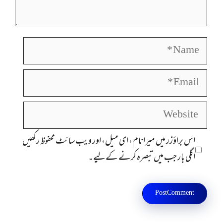
Name
Email
Website
اس براؤزر میں میرا نام، ای میل، اور ویب سائٹ محفوظ رکھیں
اگلی بار جب میں تبصرہ کرنے کےلیے۔