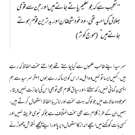
"تعجب ہے کہ جو تعلیم پاتے جاتے ہیں اور جن سے قومی
بھلائی کی امید تھی، وہ خود شیطان اور بدترین قوم ہوتے
جاتے ہیں”(موج کوثر)
سرسید اپنے طالب علموں سے کیا چاہتے تھے جو اتنے سخت الفاظ کہ رہے
ہیں، کہیں ایسا تو نہیں وہ اہل مدارس کو ایسا کہ رہے ہوں؟ مگر سرسید سے ہم
ایسی بدگمانی نہیں رکھ سکتے، اور سیاق کلام بھی تو بھی اس کی اجازت نہیں دیتا۔
موجودہ حالات میں جو لوگ بہت سخت اور نازیبا الفاظ استعمال کرتے ہیں،
ہمیں ان کے طرز کلام سے بھی سخت اختلاف ہے جو کہ نبوی طریقہ نہیں اور
کسی بات کو کہنے میں اچھے انداز کا استعمال دیرپا اور اپنے پیچھے نقوش چھوڑنے