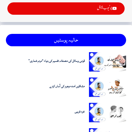
یوٹیوب چینل
حالیہ پوسٹیں
قومی وسائل کی منصفانہ تقسیم کی بنیاد "مردم شماری”
مشکلیں امت مرحوم کی آساں کردے
خود فریبی