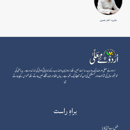
جاوید اختر عمری
اردوئے معلٰی صرف ایک ویب سائٹ نہیں، بلکہ اردو زبان و تہذیب کے جمالیاتی ذوق کی نمائندہ ہے۔ یہ ماضی کی
خوشبو، حال کی شناخت اور مستقبل کی امید کو سمیٹے ایک نغمہ ہے۔ یہاں لفظ صرف لکھے نہیں جاتے، بلکہ محسوس کیے جاتے
ہی
براہِ راست
مکمل اے آئی گائڈ