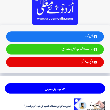
فیس بک
ہمارے واٹساپ چینل سے جڑیں
یوٹیوب چینل
حالیہ پوسٹیں
قومی وسائل کی منصفانہ تقسیم کی بنیاد "مردم شماری”