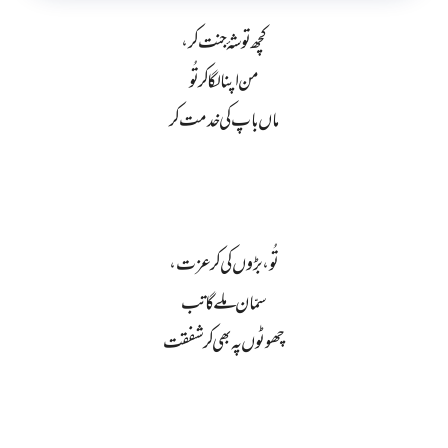
کچھ توشۂ جنت کر،
من اپنا لگا کر تُو
ماں باپ کی خدمت کر
تُو، بڑوں کی کر عزت،
سمّان ملے گا تب
چھوٹوں پہ بھی کر شفقت