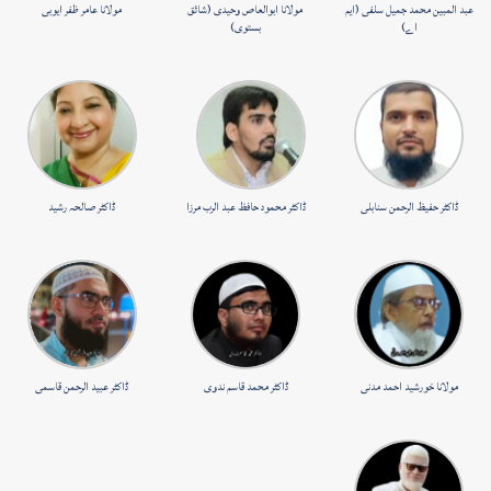
عبد المبین محمد جمیل سلفی (ایم
مولانا ابوالعاص وحیدی (شائق
مولانا عامر ظفر ایوبی
اے)
بستوی)
ڈاکٹر حفیظ الرحمن سنابلی
ڈاکٹر محمود حافظ عبد الرب مرزا
ڈاکٹر صالحہ رشید
مولانا خورشید احمد مدنی
ڈاکٹر محمد قاسم ندوی
ڈاکٹر عبید الرحمن قاسمی