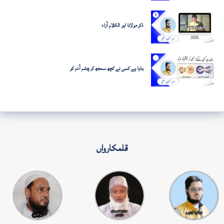
ذکر مولانا ابو الکلام آزاد
بنایا ہے کسی نے کچھ سمجھ کر چشم آدم کو
قلمکارواں