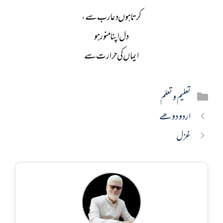
کرتا ہوں دعا رب سے،
دل اپنا منور ہو
ایماں کی حرارت سے
Categories
تعلیم و تعلم
اردو دوھے
غزل