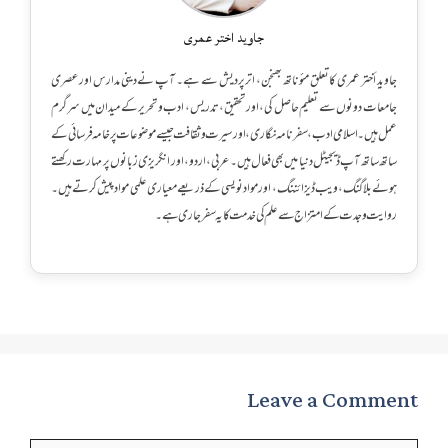
جاوید اختر عمری
جاوید أختر عمری کا تعلق مئوناتھ بھنجن، اترپردیش سے ہے۔ آپ نے دینی مدارس اور عصری
جامعات دونوں سے تعلیم حاصل کی، اور تحقیق، تدریس، ادب و تحریر کے میدان میں سرگرم
عمل ہیں۔ اسلامی ادب، سفرنامہ نگاری، اور سیرت و ثقافت جیسے موضوعات پر خامہ فرسائی کے
ساتھ ساتھ آپ ڈیجیٹل دنیا میں بھی فعال ہیں۔ عربی، اردو، اور انگریزی زبانوں پر مہارت رکھتے
ہوئے بلاگنگ، ویب ڈیزائننگ، اور مواد نویسی کے ذریعے معیاری علمی مواد پیش کرتے ہیں۔
روایت و جدت کے امتزاج سے علم کی خدمت کا یہ سفر جاری ہے۔
Leave a Comment