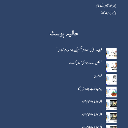
بچوں اور بچیوں کے نام
یوجی سی نیٹ گائڈ
حالیہ پوسٹ
قومی وسائل کی منصفانہ تقسیم کی بنیاد "مردم شماری”
مشکلیں امت مرحوم کی آساں کردے
خود فریبی
یہ مہینہ تو ہے ایثار کا قربانی کا
ذکر مولانا ابوالکلام آزاد
ذکر مولانا ابو الکلام آزاد
ذکر مولانا ابو الکلام آزاد