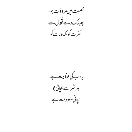
خصلت میں مروؤت ہو،
پھینک دے تُو دل سے
نفرت کو، کدورت کو
یہ رب کی عنایت ہے،
ہر شر سے بچاتی جو
سچائی وہ دولت ہے