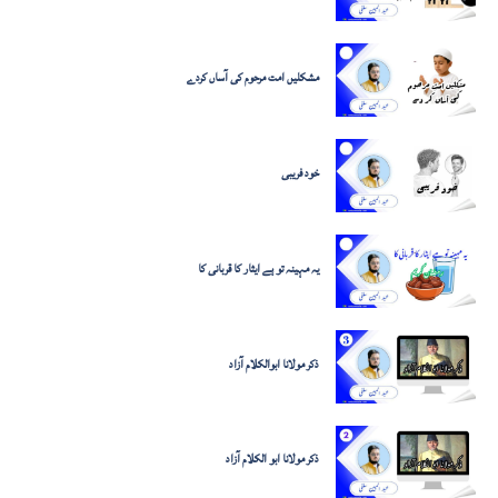
مشکلیں امت مرحوم کی آساں کردے
خود فریبی
یہ مہینہ تو ہے ایثار کا قربانی کا
ذکر مولانا ابوالکلام آزاد
ذکر مولانا ابو الکلام آزاد