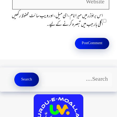
اس براؤزر میں میرا نام، ای میل، اور ویب سائٹ محفوظ رکھیں
اگلی بار جب میں تبصرہ کرنے کےلیے۔
Search
Search