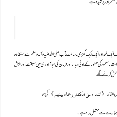
 مضمر اور پوشیدہ ہے
ایک ایک لمحہ اور ایک ایک گھڑی رسالت مآب صلی اللہ علیہ و آلہ و سلم سے استفادہ
اسقدر معمور کی حضور کے ادنی دیدار اور فرمان کی بجاآاوری میں سبقت اور پیش
عش عش کرنے لگے
《اشداء علی الکفار رحماء بینھم 》
 الفاظ
کی ہو
اں اور ہمارے لئے مشعل راہ ہے۔