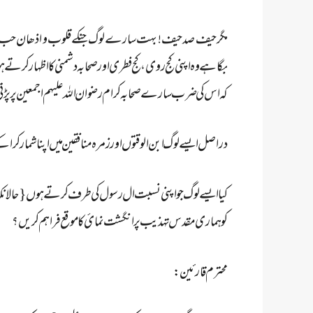
مگر حیف صد حیف! بہت سارے لوگ جنکے قلوب و اذھان حب رس
بگاہے وہ اپنی کج روی، کج فطری اور صحابہ دشمنی کا اظہار کرتے ہ
کہ اس کی ضرب سارے صحابہ کرام رضوان اللہ علیہم اجمعین پر پڑتی
دراصل ایسے لوگ ابن الوقتوں اور زمرہ منافقین میں اپنا شمار کرا
کیا ایسے لوگ جو اپنی نسبت ال رسول کی طرف کرتے ہوں {حالا
کو ہماری مقدس تہذیب پر انگشت نمائ کا موقع فراہم کریں؟
محترم قارئین :