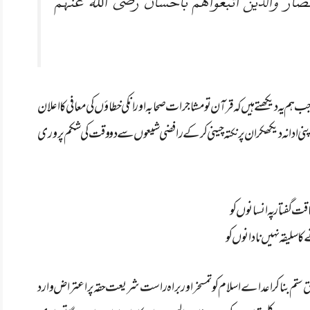
نصار والذین اتبعواھم باحسان رضی اللہ عنہم
ب ہم یہ دیکھتے ہیں کہ قرآن تو مشاجرات صحابہ اور انکی خطاؤں کی معافی کا اعلان
اپنی ادا نہ دیکھکر ان پر نکتہ چینی کرکے رافضی شیعوں سے دو وقت کی شکم پروری
ت گفتار پہ انسانوں کو
 سلیقہ نہیں نادانوں کو
تم بناکر اعداے اسلام کو تمسخر اور براہ راست شریعت حقہ پر اعتراض وارد