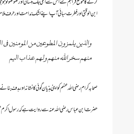
کرنے کا موقع فراہم کئےاس سے انکی جگ ہنسائی اور تھو تھو تو ہو 
ابن الوقتی اور فطرت سبائی آپ اپنے اشک ندامت اور حرف ملا
والذین یلمزون المطوعین من المومنین ف
منھم سخراللہ منھم ولھم عذاب الیم
صحابہ کرام رضی اللہ عنہم کو اپنی ہذیان گوئی کا نشانہ اور ہدف بن
حضرت ابن عباس رضی اللہ عنہ سے روایت ہے کہ رسول اکرم صلی 