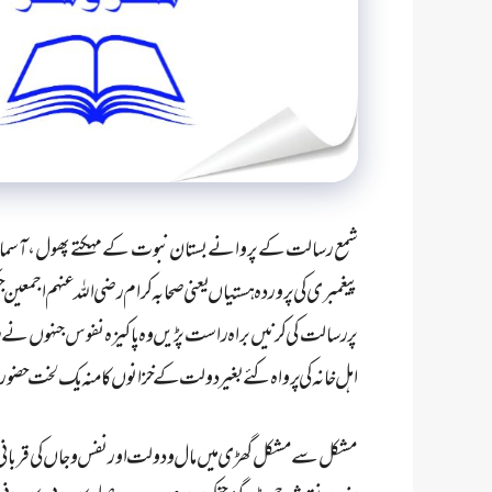
شمع رسالت کے پروانے بستان نبوت کے مہکتے پھول، آسما
پیغمبری کی پروردہ ہستیاں یعنی صحابہ کرام رضی اللہ عنہم اجمعین جن
پر رسالت کی کرنیں براہ راست پڑیں وہ پاکیزہ نفوس جنہوں نے راہ
اہل خانہ کی پرواہ کئے بغیر دولت کے خزانوں کا منہ یک لخت حضور 
مشکل سے مشکل گھڑی میں مال و دولت اور نفس و جاں کی قربانی 