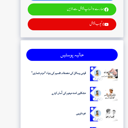
ہمارے واٹساپ چینل سے جڑیں
یوٹیوب چینل
حالیہ پوسٹیں
قومی وسائل کی منصفانہ تقسیم کی بنیاد "مردم شماری”
مشکلیں امت مرحوم کی آساں کردے
خود فریبی