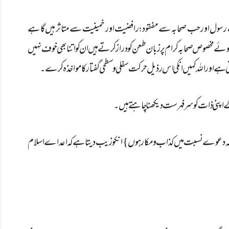
ول اور حب صحابہ سے مفقود ؛رافضیت اور خمینیت سے متاثر ہیں گاہے
وئے مخصوص صحابہ کرام پر زبان طعن کو دراز کرتے ہیں ان کو اتنا بھی خوف نہیں
 ہے اور اللہ کہیں انکی اس رذیل حرکت سفلی و سطحی گفتار کا مواخذہ کرے۔
کے اپنی ذات کو سر فہرست دیکھنا چاہتے ہیں۔
نکہ دعوے نسبت میں کذاب و مکار ہوں }انکو زیب دیتا ہے کہ اعداے اسلام