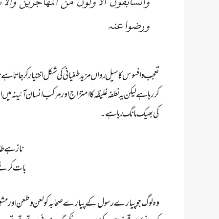
والسابقون الاولون من المھاجرین والا
ورضوا عنہ
تعجب و افسوس کا سیل رواں مزید طغیانی کی شکل اختیار کر جاتا ہے ج
کررہا ہے لیکن یہ نطفہ غلیظہ کا امتزاج اور مرکب انسان آئینہ میں 
کی بھیک مانگ رہا ہے۔
ناز ہے طاق
بات کرنے کا
وہ لوگ جو پیارے رسول کے پیارے صحابہ کو لعن و طعن اور مشق س