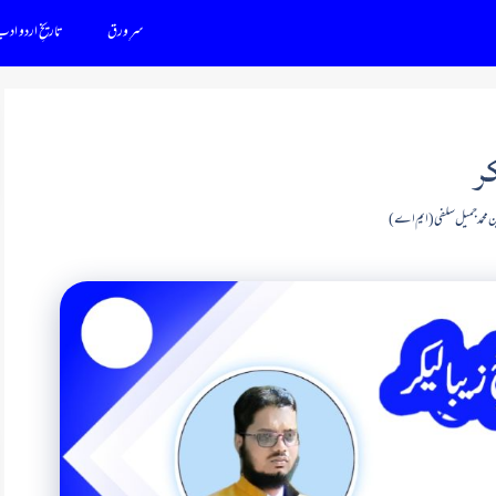
سرِ ورق
تاریخِ اردو اد
ر
ین محمد جمیل سلفی (ایم اے)