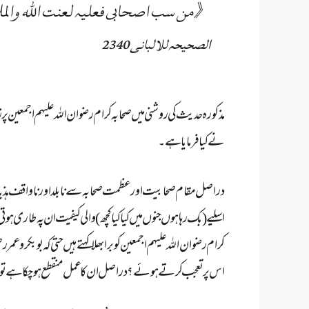
《من سب اصحابی فعلیہ لعنت اللہ والم
الصحیحہ للالبانی 2340
مذکورہ حدیث کی روشنی میں صحابہ کرام رضوان اللہ علیہم اجمعین پ
نے کیا فرمایا ہے۔
دراصل مقام صحابیت اور عظمت صحابہ سے نابلد اور ناواقف ہذیان گو
اسلیے (بک رہا ہوں جنوں میں کیا کیا کچھ ) والی کیفیت ان پہ طاری ہو
کرام رضوان اللہ علیہم اجمعین کو برا بھلا کہتے ہیں حتی کہ بوبکر و عم
اس پر تعجب کرتے ہوئے؟ دراصل ان کا عمل منقطع ہوچکا ہے تو اللہ نے 