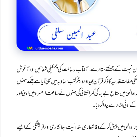
ن نبوت کے چمکتے ستارے، آفتاب رسالت کی چمکیلی شعائیں اور آغوش
کی صفات قدسیہ کا ذکر قرآن مجید اور دیگر کتب سماویہ میں بھی آیا ہے جنکے سینوں
 الہی میں متاع بے بہا کی گہر افشانی کی جنہوں نے ساعت العسرہ میں اپنی اور
کے ادنٰی اشارے پر وا کردیا۔
راہ الہی میں پیش کر کے وفاشعاری، فدائیت، جانثاری اور فریفتگی کے ایسے