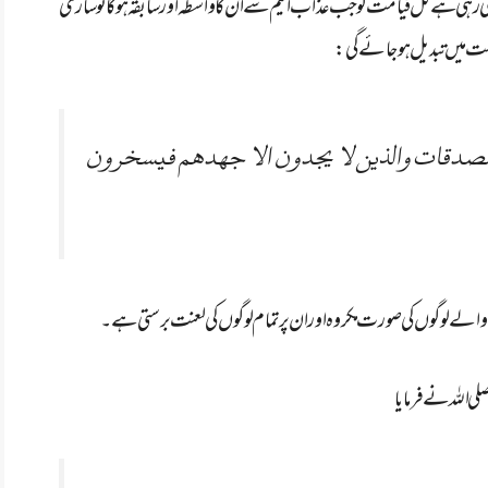
ہی رہی ہے کل قیامت کو جب عذاب الیم سے ان کا واسطہ اور سابقہ ہوگا تو ساری
مت میں تبدیل ہوجائے گی:
ی الصدقات والذین لا یجدون الا جھدھم فیسخرون
انے والے لوگوں کی صورت مکروہ اور ان پر تمام لوگوں کی لعنت برستی ہے۔
اللہ نے فرمایا