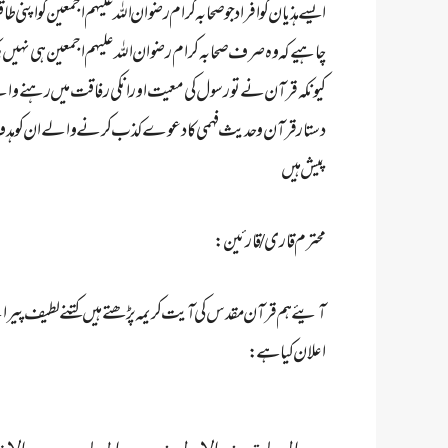
ایسے ہذیان گو افراد جو صحابہ کرام رضوان اللہ علیہم اجمعین کو اپنی
چاہیے کہ وہ صرف صحابہ کرام رضوان اللہ علیہم اجمعین ہی نہی
کیونکہ قرآن نے تو رسول کی معیت اور انکی رفاقت میں رہنے والے ن
دستار قرآن و حدیث فہمی کا دعوے کذب کرنے والے ان کو ہدف تنق
پیش ہیں
محترم قاری / قارئین :
آیئے ہم قرآن مقدس کی آیت کریمہ پڑھتےہیں کتنے لطیف پیراے می
اعلان کیا ہے :