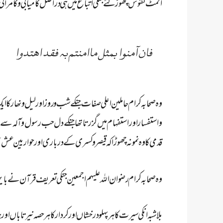
انمٹ نقوش چھوڑ گئے جنکی اتباع میں ہی دراصل کامیابی و کامرانی
فان آمنوا بمثل ماامنتم بہ فقد اھتدوا
وہ صحابہ کرام حاملین اعلی صفات جنکے شب و روز اور لیل و نھار کا 
و استفسار اور استفہام میں گزرتا تھا جنکے دل حب رسول و آلہ سے 
قدمی کا وہ نمونہ چھوڑا کہ قیصر و کسری کے درباری اور حواریین 
وہ صحابہ کرام رضوان اللہ علیہم اجمعین جنکی تعریف قرآن نےبایں
بلا شبہ انکی سیرت کا ہر پہلو درخشاں اور کردار کا ہر حصہ نیر تاب