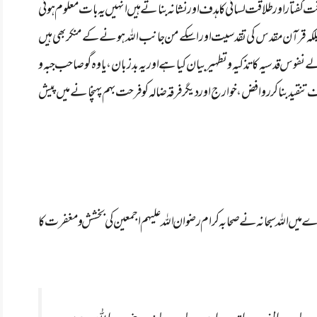
 طاقت گفتار اور طلاقت لسانی کا ہدف اور نشانہ بناتے ہیں انہیں یہ بات معلوم ہونی
ں بلکہ قرآن مقدس کی تقدسیت اوراسکے من جانب اللہ ہونے کے منکر بھی ہیں
فوس قدسیہ کا تذکیہ و تطہیر بیان کیا ہے اور یہ بدزبان، یاوہ گو صاحب جبہ و
ید بناکر روافض، خوارج اور دیگر فرقہ ضالہ کو فرحت بہم پہنچانے میں پیش
ں اللہ سبحانہ نے صحابہ کرام رضوان اللہ علیہم اجمعین کی بخشش و مغفرت کا