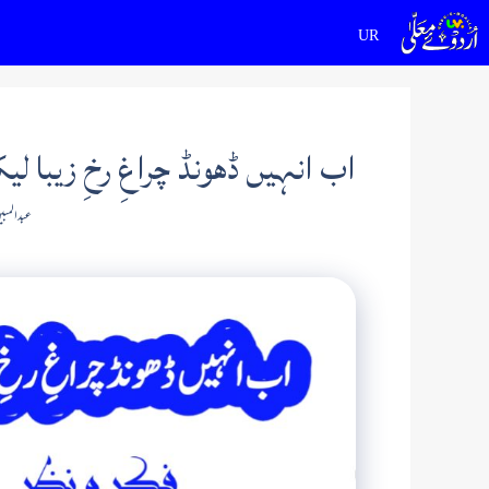
Ski
t
conten
اب انہیں ڈھونڈ چراغِ رخِ زیبا لیک
عبد المب