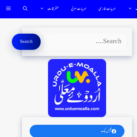
ب
ادبیاتِ فارسى
ادبياتِ عربي
متفرقات
Search
Search
فیس بک