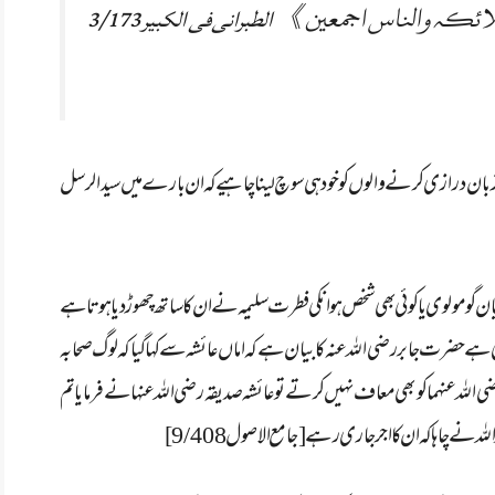
لائکہ والناس اجمعین 》
الطبرانی فی الکبیر 3/173
ر زبان درازی کرنے والوں کو خود ہی سوچ لینا چاہیے کہ ان بارے میں سیدالرسل
 مولوی یا کوئی بھی شخص ہو انکی فطرت سلیمہ نے ان کا ساتھ چھوڑ دیا ہوتا ہے
تی ہے حضرت جابر رضی اللہ عنہ کا بیان ہے کہ اماں عائشہ سے کہا گیا کہ لوگ صحابہ
ر رضی اللہ عنہما کو بھی معاف نہیں کرتے تو عائشہ صدیقہ رضی اللہ عنہا نے فرمایا تم
چاہا کہ ان کا اجر جاری رہے [جامع الاصول 9/408 ]