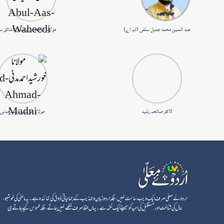
عبد المبین محمد جمیل سلفی (ایم اے)
مولانا ابوالعاص وحیدی (شائق ب
ڈاکٹر صالحہ رشید
مولانا خورشید احمد مدنی
اردوئے معلٰی صرف ایک ویب سائٹ نہیں، بلکہ اردو زبان و تہذیب کے جمالیاتی ذوق کی نمائندہ ہے۔ یہ ماضی کی خوشبو،
حال کی شناخت اور مستقبل کی امید کو سمیٹے ایک نغمہ ہے۔ یہاں لفظ صرف لکھے نہیں جاتے، بلکہ محسوس کیے جاتے ہی