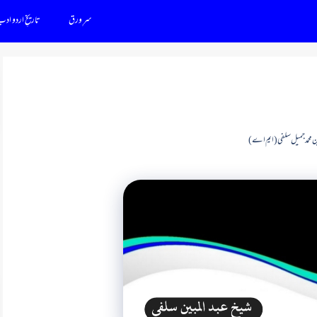
سرِ ورق
تاریخِ اردو اد
ین محمد جمیل سلفی (ایم اے)