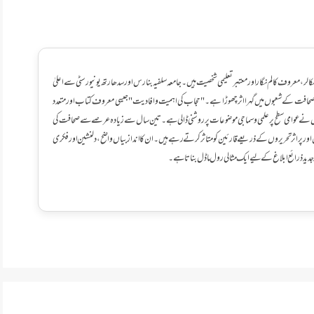
سکالر، معروف کالم نگار اور معتبر تعلیمی شخصیت ہیں۔ جامعہ سلفیہ بنارس اور سدھارتھ یونیورسٹی سے اعلیٰ
 صحافت کے شعبوں میں گہرا اثر چھوڑا ہے۔ "حجاب کی اہمیت وافادیت" جیسی معروف کتاب اور متعدد
ں نے عوامی سطح پر علمی و سماجی موضوعات پر روشنی ڈالی ہے۔ تین سال سے زیادہ عرصے سے صحافت کی
ور پراثر تحریروں کے ذریعے قارئین کو متاثر کرتے رہے ہیں۔ ان کا انداز بیاں واضح، دلنشین اور فکری
ر جدید ذرائع ابلاغ کے لیے ایک مثالی رول ماڈل بناتا ہے۔