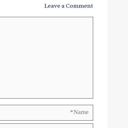
Leave a Comment
Comment
Name
Email