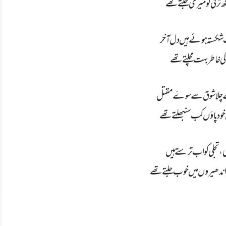
ھ ترقی کو میری جلتے تھے
شکستہ ہوئے ہیں دل آخر
 کی خاطر بہت مچلتے تھے
 کے چلا شوق سے سوۓ مقتل
 خود پاؤں کب سنبھلتے تھے
، تجلی کو اب ترستے ہیں
دھیروں میں خوب جلتے تھے