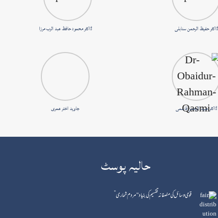
ڈاکٹر حفیظ الرحمن سنابلی
ڈاکٹر محمود حافظ عبد الرب مرزا
ڈاکٹر عبید الرحمن قاسمی
جاوید اختر عمری
حالیہ پوسٹ
قومی وسائل کی منصفانہ تقسیم کی بنیاد "مردم شماری”