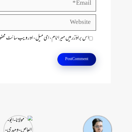
Website
اس براؤزر میں میرا نام، ای میل، اور ویب سائٹ محفو