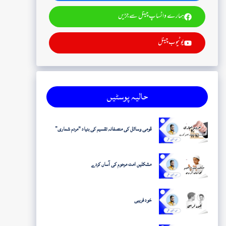
ہمارے واٹساپ چینل سے جڑیں
یوٹیوب چینل
حالیہ پوسٹیں
قومی وسائل کی منصفانہ تقسیم کی بنیاد "مردم شماری”
مشکلیں امت مرحوم کی آساں کردے
خود فریبی