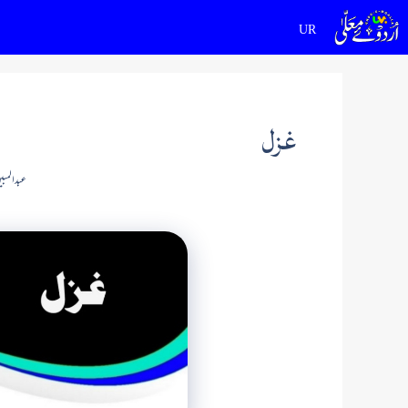
Ski
t
conten
غزل
عبد المب