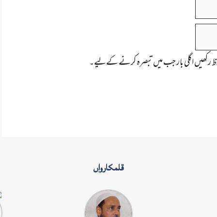
ظ رکھیں اگلی بار جب میں تبصرہ کرنے کےلیے۔
قلمکارواں