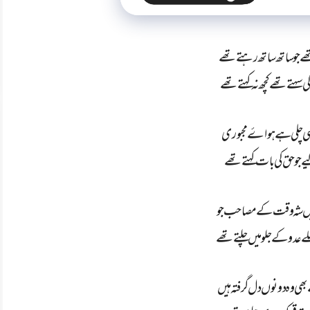
ھے جو ساتھ ساتھ رہتے تھے
 سہتے تھے کچھ نہ کہتے تھے
سی چلی ہے ہواۓ مجبوری
 جو حق کی بات کہتے تھے
ں شہ وقت کے مصاحب جو
 عدو کے جلو میں چلتے تھے
 وہ دونوں دل گرفتہ ہیں