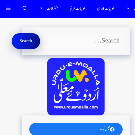
ب
ادبیاتِ فارسى
ادبياتِ عربي
متفرقات
Search
Search
فیس بک