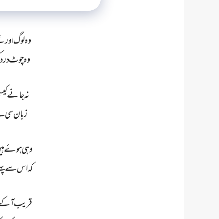
وہ لوگ اور ت
وہ چوٹ درد کی
نہ جانے کی
زبان سی لیے
وہی ہوۓ ہی
کہ اس سے پہلے
قریب آکے بھی