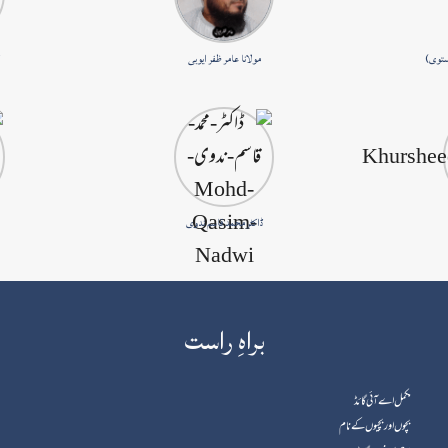
ستوی)
مولانا عامر ظفر ایوبی
ڈاکٹر محمد قاسم ندوی
براہِ راست
مکمل اے آئی گائڈ
بچوں اور بچیوں کے نام