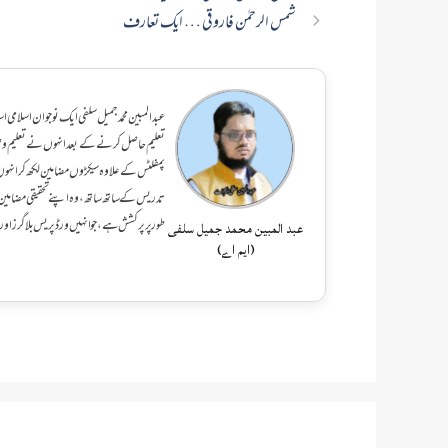
شمس الرحمٰن فاروقی … ایک تعارف
عبد المبین محمد جمیل سلفی ایک نوجوان اسلامی ا
تعلیم حاصل کرنے کے بعد انہوں نے تعلیم و
پمفلٹس کے علاوہ سیکڑوں مضامین لکھ کر انہو
تدریس کے ساتھ ساتھ، وہ اپنے تحقیقی مضامین ا
طور پر پرکشش ہے، جو انہیں ورڈپریس بلاگرز او
عبد المبین محمد جمیل سلفی
(ایم اے)