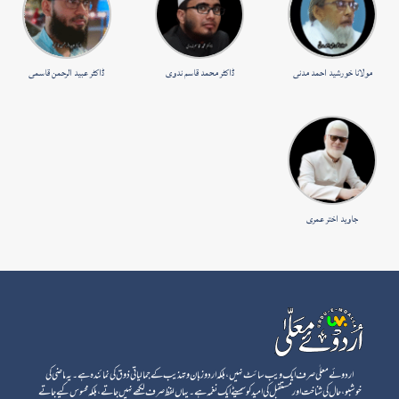
مولانا خورشید احمد مدنی
ڈاکٹر محمد قاسم ندوی
ڈاکٹر عبید الرحمن قاسمی
جاوید اختر عمری
اردوئے معلٰی صرف ایک ویب سائٹ نہیں، بلکہ اردو زبان و تہذیب کے جمالیاتی ذوق کی نمائندہ ہے۔ یہ ماضی کی
خوشبو، حال کی شناخت اور مستقبل کی امید کو سمیٹے ایک نغمہ ہے۔ یہاں لفظ صرف لکھے نہیں جاتے، بلکہ محسوس کیے جاتے