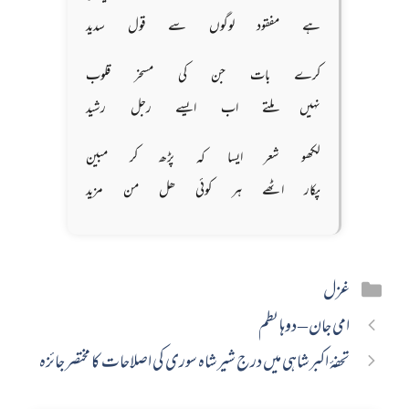
ہے مفقود لوگوں سے قول سدید
کرے بات جن کی مسخر قلوب
نہیں ملتے اب ایسے رجل رشید
لکھو شعر ایسا کہ پڑھ کر مبین
پکار اٹھے ہر کوئی ھل من مزید
Categories
غزل
امی جان – دوہا نظم
تحفۂ اکبر شاہی میں درج شیر شاہ سوری کی اصلاحات کا مختصر جائزہ