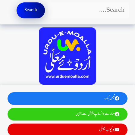
Search
Search
فیس بک
ہمارے واٹساپ چینل سے جڑیں
یوٹیوب چینل