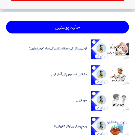
حالیہ پوسٹیں
قومی وسائل کی منصفانہ تقسیم کی بنیاد "مردم شماری”
مشکلیں امت مرحوم کی آساں کردے
خود فریبی
یہ مہینہ تو ہے ایثار کا قربانی کا