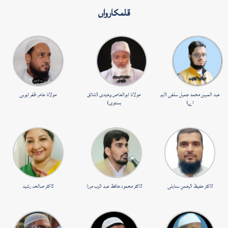
قلمکارواں
عبد المبین محمد جمیل سلفی (ایم
مولانا ابوالعاص وحیدی (شائق
مولانا عامر ظفر ایوبی
اے)
بستوی)
ڈاکٹر حفیظ الرحمن سنابلی
ڈاکٹر محمود حافظ عبد الرب مرزا
ڈاکٹر صالحہ رشید