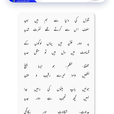
تغزل کی دنیا سے ہم ہیں بعید
سلف اس سے کرتے تھے نفرت شدید
یہ دور فتن ہیں یہاں لوگوں کے
قساوت میں دل ہیں تو مثل حدید
تلفظ، تکلم، ہو ایسا بلیغ
لکھیں واہ! تیرے رقیب و عتید
ہوئیں باپ بیٹوں کی راہیں جدا
نہیں کچھ تعجب ہے دور جدید
عداوت، شقاوت اور بیگانگی