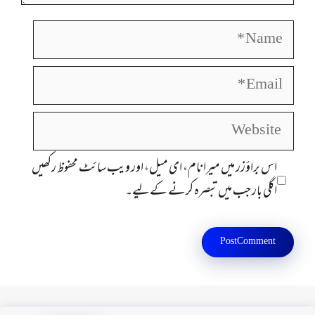
Name
Email
Website
اس براؤزر میں میرا نام، ای میل، اور ویب سائٹ محفوظ رکھیں
اگلی بار جب میں تبصرہ کرنے کےلیے۔