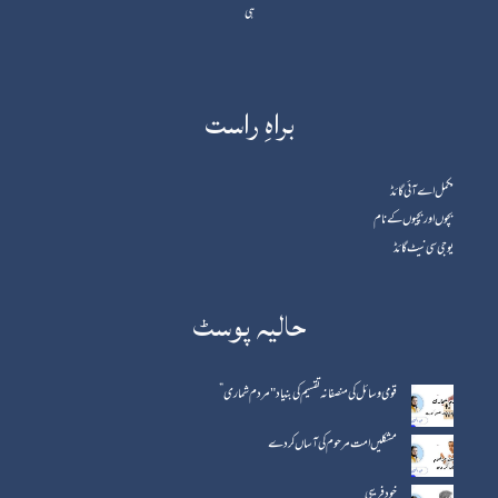
ہی
براہِ راست
مکمل اے آئی گائڈ
بچوں اور بچیوں کے نام
یوجی سی نیٹ گائڈ
حالیہ پوسٹ
قومی وسائل کی منصفانہ تقسیم کی بنیاد "مردم شماری”
مشکلیں امت مرحوم کی آساں کردے
خود فریبی