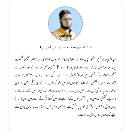
عبد المبین محمد جمیل سلفی (ایم اے)
عبد المبین محمد جمیل سلفی ایک نوجوان اسلامی اسکالر، معروف کالم نگار اور معتبر تعلیمی شخصیت
ہیں۔ جامعہ سلفیہ بنارس اور سدھارتھ یونیورسٹی سے اعلیٰ تعلیم حاصل کرنے کے بعد انہوں نے
تعلیم و صحافت کے شعبوں میں گہرا اثر چھوڑا ہے۔ "حجاب کی اہمیت وافادیت" جیسی معروف
کتاب اور متعدد پمفلٹس کے علاوہ سیکڑوں مضامین لکھ کر انہوں نے عوامی سطح پر علمی و سماجی
موضوعات پر روشنی ڈالی ہے۔ تین سال سے زیادہ عرصے سے صحافت کی تدریس کے ساتھ ساتھ،
وہ اپنے تحقیقی مضامین اور پراثر تحریروں کے ذریعے قارئین کو متاثر کرتے رہے ہیں۔ ان کا انداز
بیاں واضح، دلنشین اور فکری طور پر پرکشش ہے، جو انہیں ورڈپریس بلاگرز اور جدید ذرائع ابلاغ کے
لیے ایک مثالی رول ماڈل بناتا ہے۔