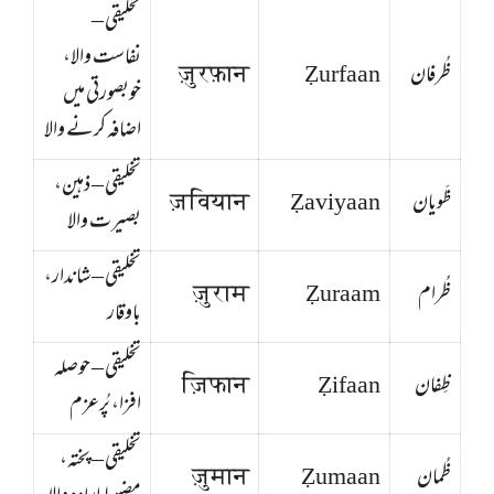
تخلیقی –
نفاست والا،
ظُرفان
Ẓurfaan
ज़ुरफ़ान
خوبصورتی میں
اضافہ کرنے والا
تخلیقی – ذہین،
ظَویان
Ẓaviyaan
ज़वियान
بصیرت والا
تخلیقی – شاندار،
ظُرام
Ẓuraam
ज़ुराम
باوقار
تخلیقی – حوصلہ
ظِفان
Ẓifaan
ज़िफान
افزا، پُرعزم
تخلیقی – پختہ،
ظُمان
Ẓumaan
ज़ुमान