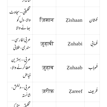
شاندار
تخلیقی – سجاوٹ
ظِشان
Ẓishaan
ज़िशान
والا، دل کو
بھانے والا
عربی/فارسی –
ظُہابی
Ẓuhabi
ज़ुहाबी
سنہری، طلائی
عربی – بہترین
ظُوهاب
Ẓuhaab
ज़ुहाब
عطا کرنے والا،
فیاض
عربی – دلکش،
ظُریف
Ẓareef
ज़रीफ़
شائستہ