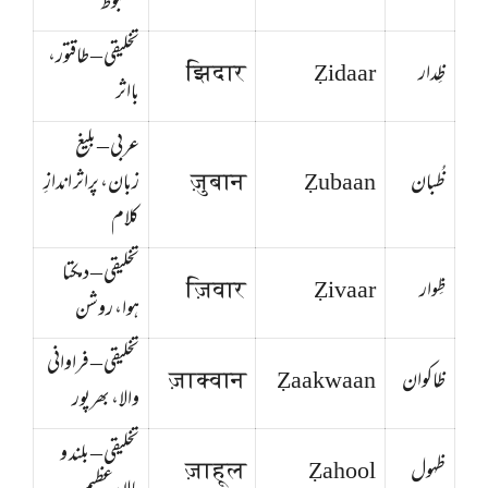
مضبوط
تخلیقی – طاقتور،
ظِدار
Ẓidaar
झिदार
بااثر
عربی – بلیغ
ظُبان
Ẓubaan
ज़ुबान
زبان، پراثر اندازِ
کلام
تخلیقی – دمکتا
ظِوار
Ẓivaar
ज़िवार
ہوا، روشن
تخلیقی – فراوانی
ظاکوان
Ẓaakwaan
ज़ाक्वान
والا، بھرپور
تخلیقی – بلند و
ظہول
Ẓahool
ज़ाहूल