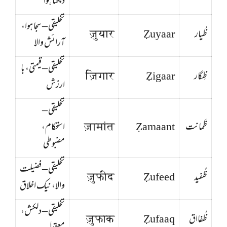
دمکتا ہوا
تخلیقی – سجا ہوا،
ظُیار
Ẓuyaar
ज़ुयार
آرائش والا
تخلیقی – قیمتی، با
ظِگار
Ẓigaar
ज़िगार
ارزش
تخلیقی –
ظَمانت
Ẓamaant
ज़ामांत
استحکام،
مضبوطی
تخلیقی – فضیلت
ظُفید
Ẓufeed
ज़ुफीद
والا، نیک اخلاق
تخلیقی – دلکش،
ظُفااق
Ẓufaaq
ज़ुफाक