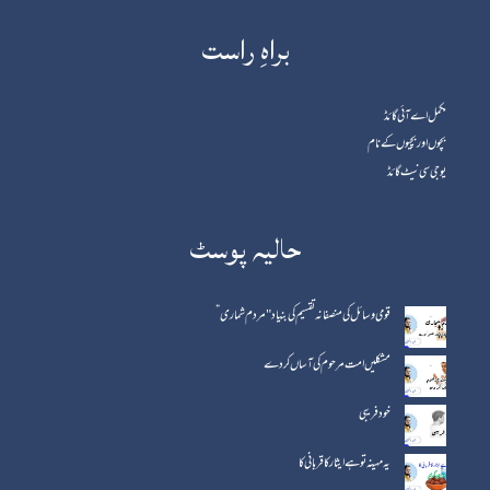
براہِ راست
مکمل اے آئی گائڈ
بچوں اور بچیوں کے نام
یوجی سی نیٹ گائڈ
حالیہ پوسٹ
قومی وسائل کی منصفانہ تقسیم کی بنیاد "مردم شماری”
مشکلیں امت مرحوم کی آساں کردے
خود فریبی
یہ مہینہ تو ہے ایثار کا قربانی کا