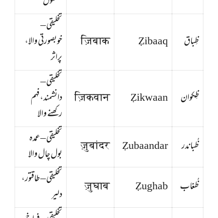
معقول
تخلیقی –
ظِباق
Ẓibaaq
ज़िबाक
خوبصورتی والا،
پراثر
تخلیقی –
ظِکوان
Ẓikwaan
ज़िकवान
دانشمند، فہم
رکھنے والا
تخلیقی – عمدہ
ظُباندر
Ẓubaandar
ज़ुबांदर
بول چال والا
تخلیقی – طاقتور،
ظُغاب
Ẓughab
ज़ुघाब
دلیر