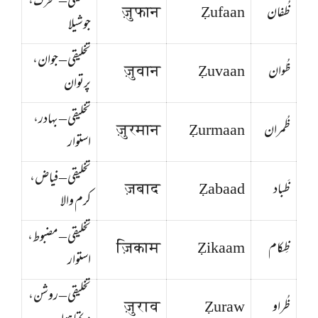
تخلیقی – متحرک،
ظُفان
Ẓufaan
ज़ुफान
جوشیلا
تخلیقی – جوان،
ظُوان
Ẓuvaan
ज़ुवान
پرتوان
تخلیقی – بہادر،
ظُمران
Ẓurmaan
ज़ुरमान
استوار
تخلیقی – فیاض،
ظَباد
Ẓabaad
ज़बाद
کرم والا
تخلیقی – مضبوط،
ظِکام
Ẓikaam
ज़िकाम
استوار
تخلیقی – روشن،
ظُراو
Ẓuraw
ज़ुराव