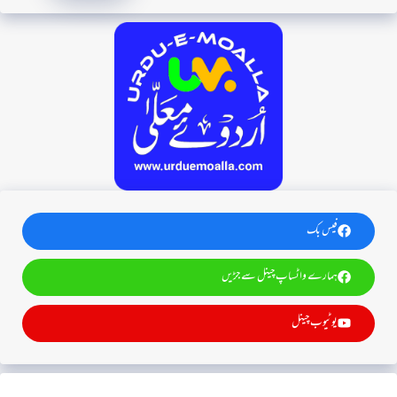
فیس بک
ہمارے واٹساپ چینل سے جڑیں
یوٹیوب چینل