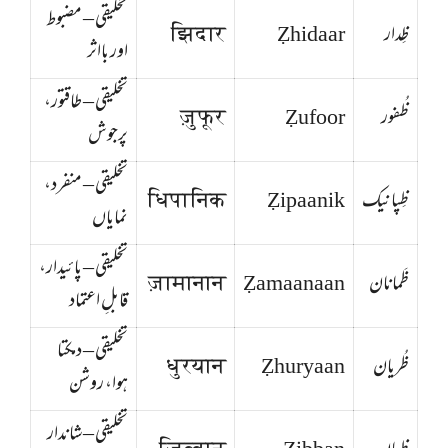
تخلیقی – مضبوط
ظِدار
Ẓhidaar
झिदार
اور بااثر
تخلیقی – طاقتور،
ظُفور
Ẓufoor
ज़ुफूर
پرجوش
تخلیقی – منفرد،
ظِپانیک
Ẓipaanik
धिपानिक
نمایاں
تخلیقی – پائیدار،
ظَمانان
Ẓamaanaan
ज़ामानान
قابلِ اعتماد
تخلیقی – دمکتا
ظُریان
Ẓhuryaan
धुरयान
ہوا، روشن
تخلیقی – شاندار