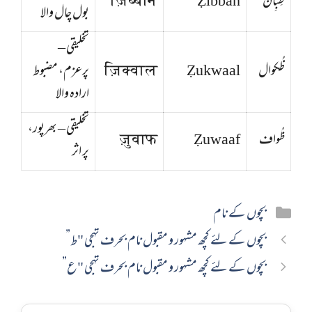
ظِبِان
Ẓibban
ज़िब्बान
بول چال والا
تخلیقی –
ظُکوال
Ẓukwaal
ज़िक्वाल
پرعزم، مضبوط
ارادہ والا
تخلیقی – بھرپور،
ظُواف
Ẓuwaaf
ज़ुवाफ
پر اثر
Categories
بچوں کے نام
بچوں کے لئے کچھ مشہور و مقبول نام بحرف تہجی "ط”
بچوں کے لئے کچھ مشہور و مقبول نام بحرف تہجی "ع”