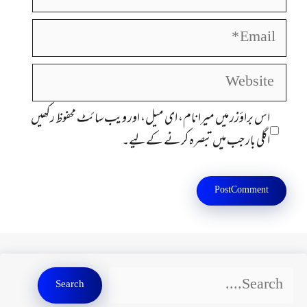
Email
Website
اس براؤزر میں میرا نام، ای میل، اور ویب سائٹ محفوظ رکھیں
اگلی بار جب میں تبصرہ کرنے کےلیے۔
Search
Search