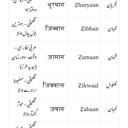
تخلیقی – روشن،
ظُریان
Ẓhuryaan
धुरयान
دمکتا ہوا
تخلیقی – بہترین
ظِبَان
Ẓibban
ज़िब्बान
بول چال والا
عربی/فارسی –
ظَمان
Ẓamaan
ज़ामान
وقت، دورِ زمان
(جدید طرز)
تخلیقی – مضبوط
ظِکوال
Ẓikwaal
ज़िक्वाल
ارادے والا
تخلیقی – مؤثر
ظَبَان
Ẓabaan
ज़बान
گفتار والا