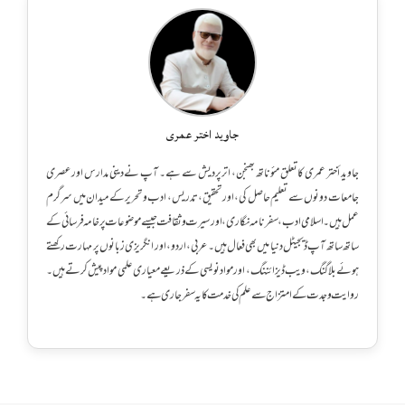
جاوید اختر عمری
جاوید أختر عمری کا تعلق مئوناتھ بھنجن، اترپردیش سے ہے۔ آپ نے دینی مدارس اور عصری
جامعات دونوں سے تعلیم حاصل کی، اور تحقیق، تدریس، ادب و تحریر کے میدان میں سرگرم
عمل ہیں۔ اسلامی ادب، سفرنامہ نگاری، اور سیرت و ثقافت جیسے موضوعات پر خامہ فرسائی کے
ساتھ ساتھ آپ ڈیجیٹل دنیا میں بھی فعال ہیں۔ عربی، اردو، اور انگریزی زبانوں پر مہارت رکھتے
ہوئے بلاگنگ، ویب ڈیزائننگ، اور مواد نویسی کے ذریعے معیاری علمی مواد پیش کرتے ہیں۔
روایت و جدت کے امتزاج سے علم کی خدمت کا یہ سفر جاری ہے۔