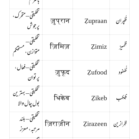
باعزم
تخلیقی – متحرک،
ظُپران
Ẓupraan
ज़ुप्रान
پر جوش
تخلیقی –
ظِمیز
Ẓimiz
ज़िमिज़
متوازن، مستحکم
تخلیقی – فعال،
ظُفود
Ẓufood
ज़ुफूद
پر توان
تخلیقی – بہترین
ظِکِب
Ẓikeb
धिकेब
بول چال والا
تخلیقی – بلند
ظِرازین
Ẓirazeen
ज़िराज़ीन
مرتبہ، معزز