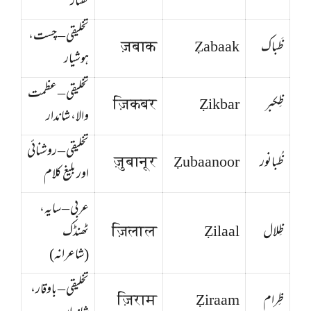
گفتار
تخلیقی – چست،
ظَباک
Ẓabaak
ज़बाक
ہوشیار
تخلیقی – عظمت
ظِکبر
Ẓikbar
ज़िकबर
والا، شاندار
تخلیقی – روشنائی
ظُبانور
Ẓubaanoor
ज़ुबानूर
اور بلیغ کلام
عربی – سایہ،
ظِلال
Ẓilaal
ज़िलाल
ٹھنڈک
(شاعرانہ)
تخلیقی – باوقار،
ظِرام
Ẓiraam
ज़िराम