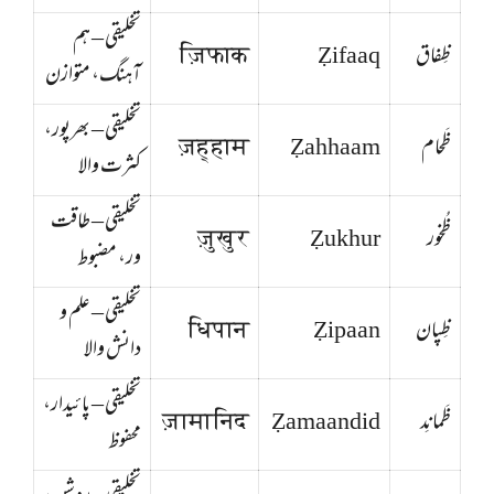
تخلیقی – ہم
ظِفاق
Ẓifaaq
ज़िफाक
آہنگ، متوازن
تخلیقی – بھرپور،
ظَحام
Ẓahhaam
ज़ह्हाम
کثرت والا
تخلیقی – طاقت
ظُخور
Ẓukhur
ज़ुखुर
ور، مضبوط
تخلیقی – علم و
ظِپان
Ẓipaan
धिपान
دانش والا
تخلیقی – پائیدار،
ظَمانِد
Ẓamaandid
ज़ामानिद
محفوظ