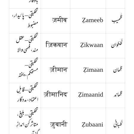
باوقار
تخلیقی – پائیدار،
ظَمیب
Ẓameeb
ज़मीब
مضبوط
تخلیقی – عقل
ظُکوان
Ẓikwaan
ज़िकवान
مند، فہمی والا
تخلیقی –
ظِمان
Ẓimaan
ज़ीमान
مستحکم، پختہ
تخلیقی – قابلِ
ظِماند
Ẓimaanid
ज़ीमानिद
اعتماد، مددگار
تخلیقی – بلیغ،
ظُبانِی
Ẓubaani
ज़ुबानी
متاثر کن اندازِ