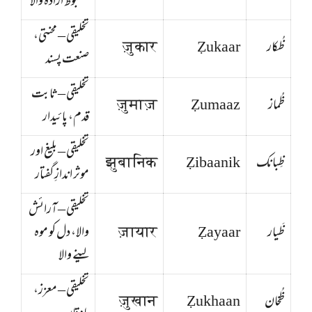
مضبوط ارادہ والا
تخلیقی – محنتی،
ظُکار
Ẓukaar
ज़ुकार
صنعت پسند
تخلیقی – ثابت
ظُماز
Ẓumaaz
ज़ुमाज़
قدم، پائیدار
تخلیقی – بلیغ اور
ظِبانک
Ẓibaanik
झुबानिक
موثر اندازِ گفتار
تخلیقی – آرائش
ظَیار
Ẓayaar
ज़ायार
والا، دل کو موہ
لینے والا
تخلیقی – معزز،
ظُخان
Ẓukhaan
ज़ुखान