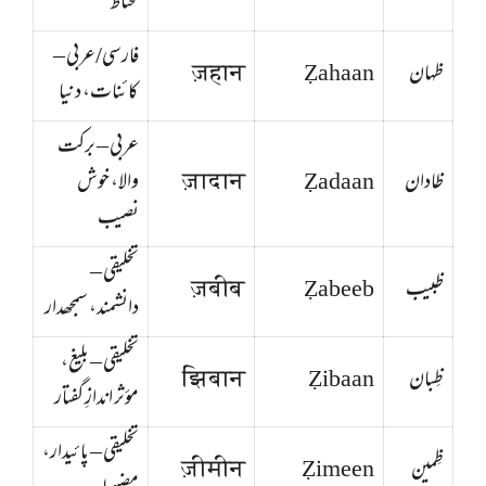
محتاط
فارسی/عربی –
ظہان
Ẓahaan
ज़हान
کائنات، دنیا
عربی – برکت
ظادان
Ẓadaan
ज़ादान
والا، خوش
نصیب
تخلیقی –
ظبیب
Ẓabeeb
ज़बीब
دانشمند، سمجھدار
تخلیقی – بلیغ،
ظِبان
Ẓibaan
झिबान
مؤثر اندازِ گفتار
تخلیقی – پائیدار،
ظِمین
Ẓimeen
ज़ीमीन