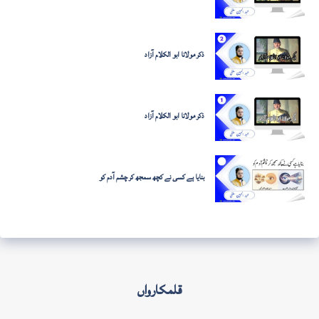
ذکر مولانا ابو الکلام آزاد
ذکر مولانا ابو الکلام آزاد
بنایا ہے کسی نے کچھ سمجھ کر چشم آدم کو
قلمکارواں