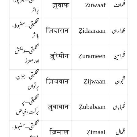
تخلیقی – بھرپور،
ظُواف
Ẓuwaaf
ज़ुवाफ
پراثر
تخلیقی – مضبوط،
ظِداران
Ẓidaaraan
ज़िदारान
بااثر
تخلیقی – دلکش
ظُرامین
Ẓurameen
ज़ुरेमीन
اور معزز
تخلیقی – جوان،
ظِجوان
Ẓijwaan
ज़िजवान
پرتوان
تخلیقی – پر
ظُبابان
Ẓubabaan
ज़ुबाबान
برکت، فیاض
تخلیقی – مضبوط،
ظِمال
Ẓimaal
ज़िमाल