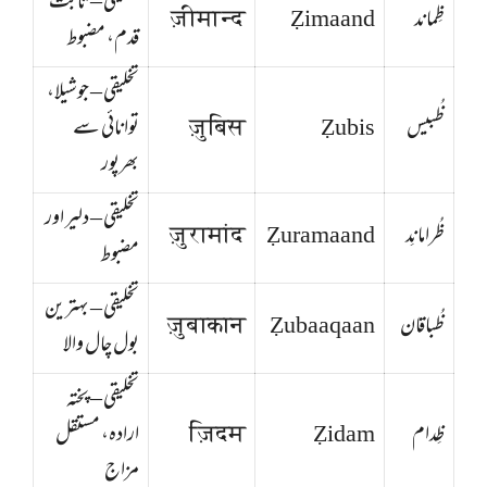
تخلیقی – ثابت
ظِماند
Ẓimaand
ज़ीमान्द
قدم، مضبوط
تخلیقی – جوشیلا،
ظُبیس
Ẓubis
ज़ुबिस
توانائی سے
بھرپور
تخلیقی – دلیر اور
ظُرامانِد
Ẓuramaand
ज़ुरामांद
مضبوط
تخلیقی – بہترین
ظُباقان
Ẓubaaqaan
ज़ुबाकान
بول چال والا
تخلیقی – پختہ
ظِدام
Ẓidam
ज़िदम
ارادہ، مستقل
مزاج