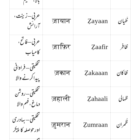
بالا، عظیم
عربی – زینت،
ظَیان
Ẓayaan
ज़ायान
آرائش
عربی – فاتح،
ظافِر
Ẓaafir
ज़ाफ़िर
کامیاب
تخلیقی – فراوانی
ظاکان
Ẓakaaan
ज़कान
پیدا کرنے والا
تخلیقی – روشن
ظہالی
Ẓahaali
ज़हाली
دماغ، فہم والا
تخلیقی – بہادری
ظُمران
Ẓumraan
ज़ुमरान
اور حوصلہ کا پیکر