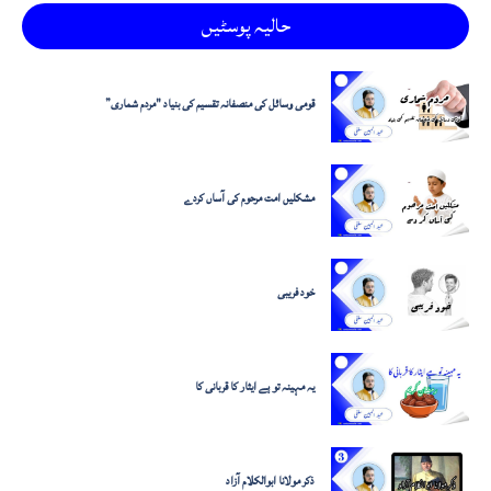
حالیہ پوسٹیں
قومی وسائل کی منصفانہ تقسیم کی بنیاد "مردم شماری”
مشکلیں امت مرحوم کی آساں کردے
خود فریبی
یہ مہینہ تو ہے ایثار کا قربانی کا
ذکر مولانا ابوالکلام آزاد