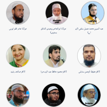
عبد المبین محمد جمیل سلفی (ایم
مولانا ابوالعاص وحیدی (شائق
مولانا عامر ظفر ایوبی
اے)
بستوی)
ڈاکٹر حفیظ الرحمن سنابلی
ڈاکٹر محمود حافظ عبد الرب مرزا
ڈاکٹر صالحہ رشید