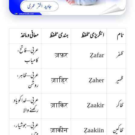
نام
انگریزی تلفظ
ہندی تلفظ
معانی و ماخذ
عربی – فاتح،
ظفر
Ẓafar
ज़फ़र
کامیاب
عربی – ظاہر،
ظہیر
Ẓaher
ज़ाहिर
روشن
عربی – خدا کو یاد
ظاکر
Ẓaakir
ज़ाकिर
رکھنے والا
عربی – ہوشیار،
ظاکین
Ẓaakiin
ज़ाकीन