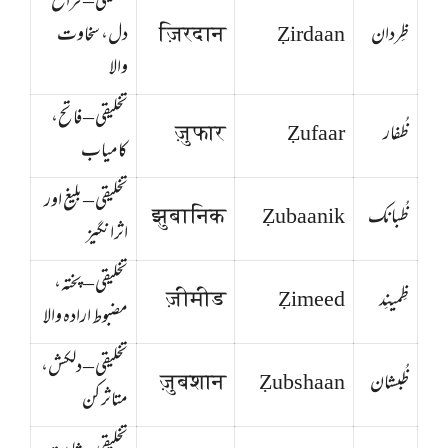
تخلیقی – فراخ
ظِردان
Ẓirdaan
ज़िरदान
دل، سخاوت
والا
تخلیقی – فاتح،
ظُفار
Ẓufaar
ज़ुफार
کامیاب
تخلیقی – بلیغ اور
ظُبانک
Ẓubaanik
झुबानिक
اثرانگیز
تخلیقی – پختہ،
ظِمینِد
Ẓimeed
ज़ीमीड
مضبوط ارادہ والا
تخلیقی – دلکش،
ظُبشان
Ẓubshaan
ज़ुबशान
متاثر کن