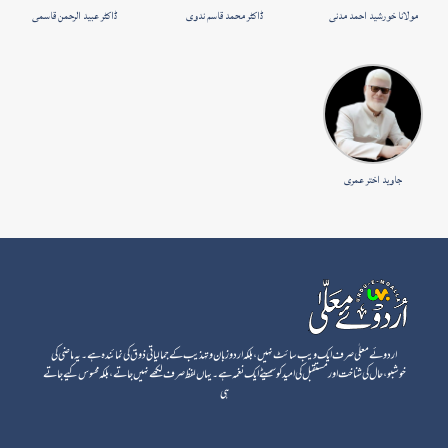
مولانا خورشید احمد مدنی
ڈاکٹر محمد قاسم ندوی
ڈاکٹر عبید الرحمن قاسمی
جاوید اختر عمری
اردوئے معلٰی صرف ایک ویب سائٹ نہیں، بلکہ اردو زبان و تہذیب کے جمالیاتی ذوق کی نمائندہ ہے۔ یہ ماضی کی
خوشبو، حال کی شناخت اور مستقبل کی امید کو سمیٹے ایک نغمہ ہے۔ یہاں لفظ صرف لکھے نہیں جاتے، بلکہ محسوس کیے جاتے
ہی