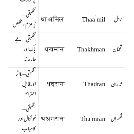
پرحرارت
تخلیقی –
ثامل
Thaa’mil
थाअमिल
پُرعزم، مخلص
تخلیقی – بے
ثخمان
Thakhman
थखमान
باک اور
جارحانہ
تخلیقی – بااثر
ثدران
Thadran
थद्रान
اور قابلِ
احترام
تخلیقی –
ثعمران
Tha’mran
थअमरान
خوشحال اور
کامیاب