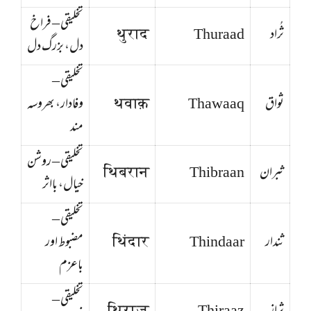
تخلیقی – فراخ
ثُراد
Thuraad
थुराद
دل، بزرگ دل
تخلیقی –
ثواق
Thawaaq
थवाक़
وفادار، بھروسہ
مند
تخلیقی – روشن
ثبران
Thibraan
थिबरान
خیال، بااثر
تخلیقی –
ثندار
Thindaar
थिंदार
مضبوط اور
باعزم
تخلیقی –