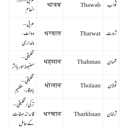
عربی – اجر،
ثواب
Thawab
थावब
انعام
عربی –
ثروت
Tharwat
थरवात
دولت،
مالداری
تخلیقی –
ثهمان
Thahman
थहमान
مضبوط اور بااثر
تخلیقی –
ثولان
Tholaan
थोलान
باوقار، عظیم
ترکی/تخلیقی –
ثرخان
Tharkhaan
थरखान
قائدانہ صفات
کے حامل