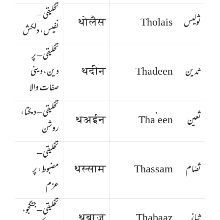
تخلیقی –
ثولیس
Tholais
थोलैस
نفیس، دلکش
تخلیقی – پر
ثدین
Thadeen
थदीन
دین، دینی
صفات والا
تخلیقی – دمکتا،
ثعین
Tha’een
थअईन
روشن
تخلیقی –
ثصّام
Thassam
थस्साम
مضبوط، پر
عزم
تخلیقی – جنگجو،
ثباز
Thabaaz
थबाज़