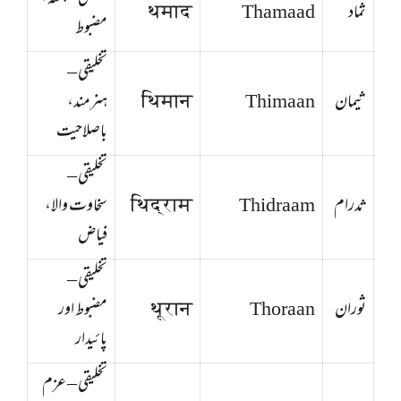
ثماد
Thamaad
थमाद
مضبوط
تخلیقی –
ثیمان
Thimaan
थिमान
ہنرمند،
باصلاحیت
تخلیقی –
ثدرام
Thidraam
थिद्राम
سخاوت والا،
فیاض
تخلیقی –
ثوران
Thoraan
थूरान
مضبوط اور
پائیدار
تخلیقی – عزم