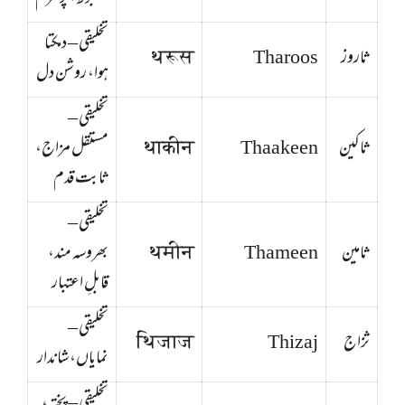
تخلیقی – دمکتا
ثاروز
Tharoos
थरूस
ہوا، روشن دل
تخلیقی –
ثاکین
Thaakeen
थाकीन
مستقل مزاج،
ثابت قدم
تخلیقی –
ثامین
Thameen
थमीन
بھروسہ مند،
قابلِ اعتبار
تخلیقی –
ثزاج
Thizaj
थिजाज
نمایاں، شاندار
تخلیقی – پختہ،