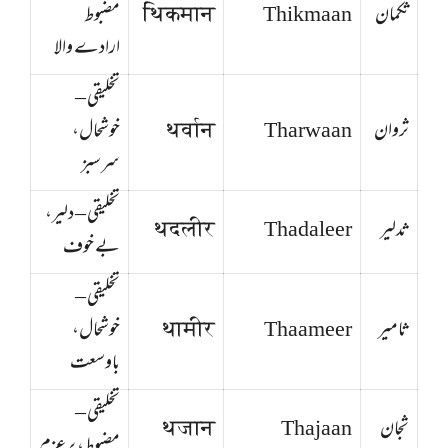
ثکمان
Thikmaan
थिकमान
مضبوط
ارادے والا
تخلیقی –
ثروان
Tharwaan
थर्वान
خوشحال،
سرسبز
تخلیقی – دلیر،
ثدلیر
Thadaleer
थदलीर
بے خوف
تخلیقی –
ثامیر
Thaameer
थामीर
خوشحال،
باوسعت
تخلیقی –
ثجان
Thajaan
थजान
مضبوط، پرعزم