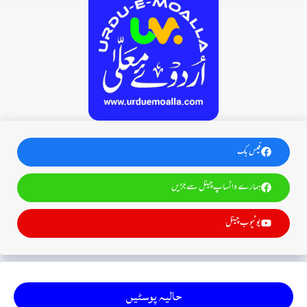
فیس بک
ہمارے واٹساپ چینل سے جڑیں
یوٹیوب چینل
حالیہ پوسٹیں