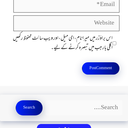
Email
Website
اس براؤزر میں میرا نام، ای میل، اور ویب سائٹ محفوظ رکھیں
اگلی بار جب میں تبصرہ کرنے کےلیے۔
Search
Search