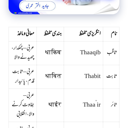
نام
انگریزی تلفظ
ہندی تلفظ
معانی و ماخذ
عربی – چمکدار،
ثاقب
Thaaqib
थाकिब
چھیدنے والا
عربی – ثابت
ثابت
Thabit
थाबित
قدم، پائیدار
عربی –
ثائر
Thaa’ir
थाईर
بغاوت کرنے
والا، انقلابی