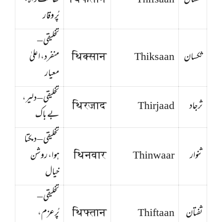
ثفسان
Thifsaan
थिफसान
نفاست والا،
پُر وقار
تخلیقی –
ثکسان
Thiksaan
थिक्सान
منفرد، اعلیٰ
معیار
تخلیقی – دلیر،
ثرجاد
Thirjaad
थिरजाद
بے باک
تخلیقی – دمکتا
ثنوار
Thinwaar
थिनवार
ہوا، روشن
خیال
تخلیقی –
ثفتان
Thiftaan
थिफ्तान
پُرعزم،