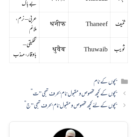
بے باک
عربی – نرم،
ثنیف
Thaneef
थनीफ
ملائم
تخلیقی –
ثویب
Thuwaib
थुवैब
باوقار، مہذب
Categories
بچوں کے نام
بچوں کے کچھ مخصوص و مقبول نام بحرف تہجی "ت”
بچوں کے لئے کچھ مخصوص و مقبول نام بحرف تہجی "ج”