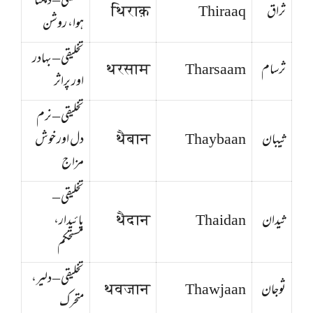
تخلیقی – دمکتا
ثراق
Thiraaq
थिराक़
ہوا، روشن
تخلیقی – بہادر
ثرسام
Tharsaam
थरसाम
اور پراثر
تخلیقی – نرم
ثیبان
Thaybaan
थैबान
دل اور خوش
مزاج
تخلیقی –
ثیدان
Thaidan
थैदान
پائیدار،
مستحکم
تخلیقی – دلیر،
ثوجان
Thawjaan
थवजान
متحرک