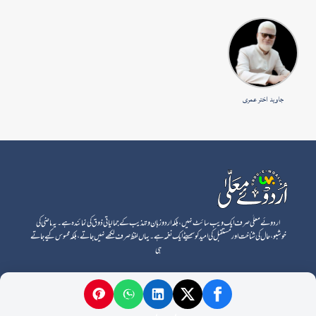
جاوید اختر عمری
اردوئے معلٰی صرف ایک ویب سائٹ نہیں، بلکہ اردو زبان و تہذیب کے جمالیاتی ذوق کی نمائندہ ہے۔ یہ ماضی کی
خوشبو، حال کی شناخت اور مستقبل کی امید کو سمیٹے ایک نغمہ ہے۔ یہاں لفظ صرف لکھے نہیں جاتے، بلکہ محسوس کیے جاتے
ہی