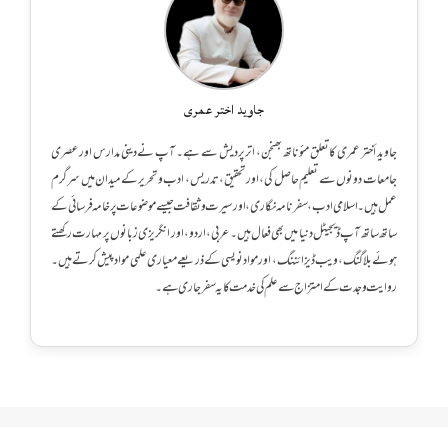
جاوید اختر عمری
جاوید أختر عمری کا تعلق مئوناتھ بھنجن، اترپردیش سے ہے۔ آپ نے دینی مدارس اور عصری
جامعات دونوں سے تعلیم حاصل کی، اور تحقیق، تدریس، ادب و تحریر کے میدان میں سرگرم
عمل ہیں۔ اسلامی ادب، سفرنامہ نگاری، اور سیرت و ثقافت جیسے موضوعات پر خامہ فرسائی کے
ساتھ ساتھ آپ ڈیجیٹل دنیا میں بھی فعال ہیں۔ عربی، اردو، اور انگریزی زبانوں پر مہارت رکھتے
ہوئے بلاگنگ، ویب ڈیزائننگ، اور مواد نویسی کے ذریعے معیاری علمی مواد پیش کرتے ہیں۔
روایت و جدت کے امتزاج سے علم کی خدمت کا یہ سفر جاری ہے۔