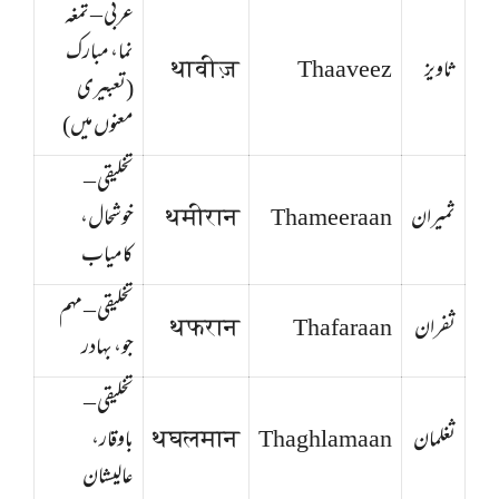
عربی – تمغہ
نما، مبارک
ثاویز
Thaaveez
थावीज़
(تعبیری
معنوں میں)
تخلیقی –
ثمیران
Thameeraan
थमीरान
خوشحال،
کامیاب
تخلیقی – مہم
ثفران
Thafaraan
थफरान
جو، بہادر
تخلیقی –
ثغلمان
Thaghlamaan
थघलमान
باوقار،
عالیشان