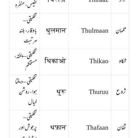
ثراز
Thiraaz
थिराज़
نفیس، منفرد
تخلیقی –
ثلمان
Thulmaan
थुलमान
باوقار، بلند
مرتبت
تخلیقی – پختہ،
ثکاو
Thikao
थिकाओ
مستحکم
تخلیقی – دمکتا
ثروع
Thuruu
थुरू
ہوا، روشن
خیال
تخلیقی –
ثفان
Thafaan
थफ़ान
پرجوش اور