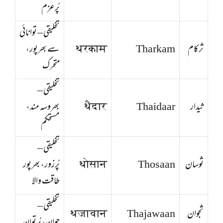
پُرعزم
تخلیقی – توانائی
ثركام
Tharkam
थरकाम
سے بھرپور،
متحرک
تخلیقی –
ثيدار
Thaidaar
थैदार
بھروسہ مند،
مستحکم
تخلیقی –
ثوسان
Thosaan
थोसान
پُرزور، بھرپور
طاقت والا
تخلیقی –
ثجوان
Thajawaan
थजावान