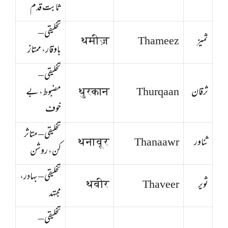
ثابت قدم
تخلیقی –
ثمیز
Thameez
थमीज़
باوقار، ممتاز
تخلیقی –
ثرقان
Thurqaan
थुरकान
مضبوط، بے
خوف
تخلیقی – متاثر
ثناور
Thanaawr
थनावूर
کن، روشن
تخلیقی – بہادر،
ثویر
Thaveer
थवीर
مجتہد
تخلیقی –