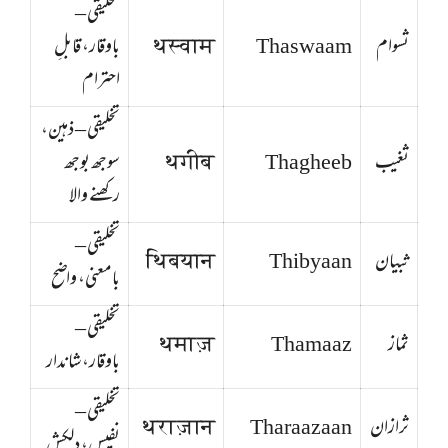
تخلیقی –
ثسوام
Thaswaam
थस्वाम
باوقار، قابلِ
احترام
تخلیقی – ذہین،
ثغیب
Thagheeb
थगीब
سوجھ بوجھ
رکھنے والا
تخلیقی –
ثبیان
Thibyaan
थिबयान
بامعنی، واضح
تخلیقی –
ثماز
Thamaaz
थमाज़
باوقار، شاندار
تخلیقی –
ثرازان
Tharaazaan
थराज़ान
نفیس، دلکش