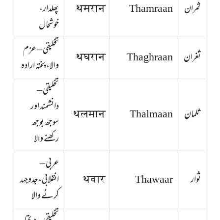
ثمران
Thamraan
थमरान
پھلدار،
خوشحال
تخلیقی – عزم
ثغران
Thaghraan
थघरान
والا، پختہ ارادہ
تخلیقی –
دانشمند اور
ثلمان
Thalmaan
थलमान
سوجھ بوجھ
رکھنے والا
عربی –
ثوار
Thawaar
थवार
انقلابی، جدوجہد
کرنے والا