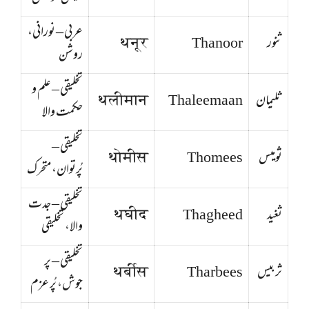
عربی – نورانی،
ثنور
Thanoor
थनूर
روشن
تخلیقی – علم و
ثلیمان
Thaleemaan
थलीमान
حکمت والا
تخلیقی –
ثومیس
Thomees
थोमीस
پُرتوان، متحرک
تخلیقی – جدت
ثغید
Thagheed
थघीद
والا، تخلیقی
تخلیقی – پر
ثربیس
Tharbees
थर्बीस
جوش، پُر عزم