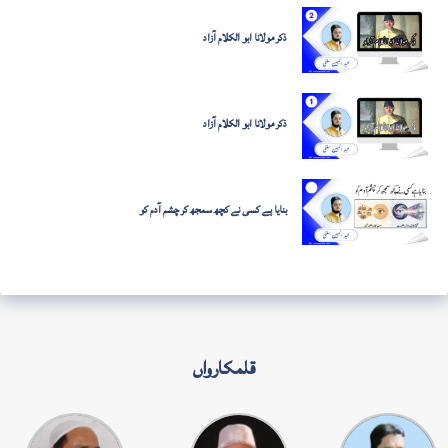
ذکر مولانا ابو الکلام آزاد
ذکر مولانا ابو الکلام آزاد
بنایا ہے کسی نے کچھ سمجھ کر چشم آدم کو
قلمکارواں