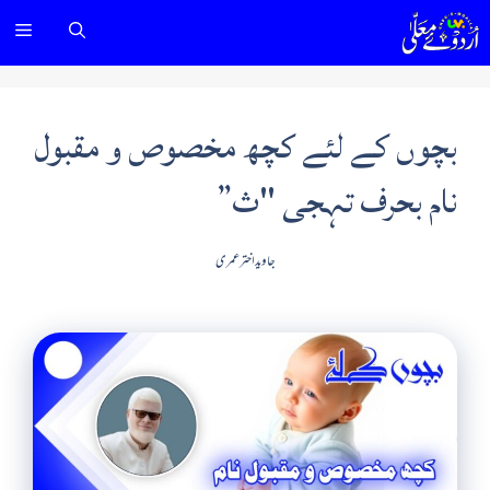
Ski
nu
t
conten
بچوں کے لئے کچھ مخصوص و مقبول
نام بحرف تہجی "ث”
جاوید اختر عمری