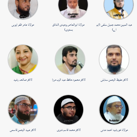
عبد المبین محمد جمیل سلفی (ایم
مولانا ابوالعاص وحیدی (شائق
مولانا عامر ظفر ایوبی
اے)
بستوی)
ڈاکٹر حفیظ الرحمن سنابلی
ڈاکٹر محمود حافظ عبد الرب مرزا
ڈاکٹر صالحہ رشید
مولانا خورشید احمد مدنی
ڈاکٹر محمد قاسم ندوی
ڈاکٹر عبید الرحمن قاسمی