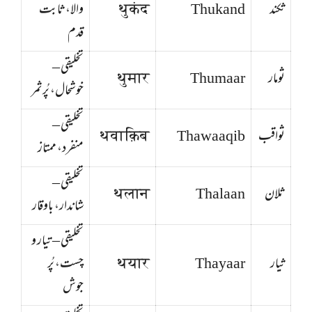
ثکند
Thukand
थुकंद
والا، ثابت
قدم
تخلیقی –
ثومار
Thumaar
थुमार
خوشحال، پُرثمر
تخلیقی –
ثواقب
Thawaaqib
थवाक़िब
منفرد، ممتاز
تخلیقی –
ثلان
Thalaan
थलान
شاندار، باوقار
تخلیقی – تیار و
ثیار
Thayaar
थयार
چست، پُر
جوش