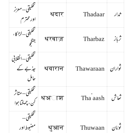
تخلیقی – معزز
ثدار
Thadaar
थदार
اور محترم
تخلیقی – لڑاکا،
ثرباز
Tharbaz
थरबाज़
جنگجو
تخلیقی – انقلابی
ثواران
Thawaraan
थवारान
جذبے کے
حامل
تخلیقی – متاثر
ثعاش
Tha’aash
थअाश
کن، چمکتا ہوا
تخلیقی –
ثوئان
Thuwaan
थुआन
مضبوط اور