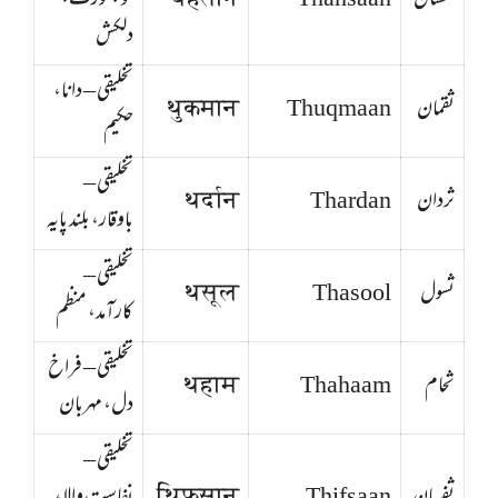
ثحسان
Thahsaan
थहसान
خوبصورت،
دلکش
تخلیقی – دانا،
ثقمان
Thuqmaan
थुकमान
حکیم
تخلیقی –
ثردان
Thardan
थर्दान
باوقار، بلند پایہ
تخلیقی –
ثسول
Thasool
थसूल
کارآمد، منظم
تخلیقی – فراخ
ثحام
Thahaam
थहाम
دل، مہربان
تخلیقی –