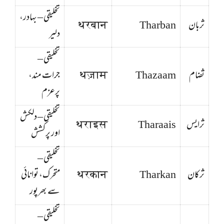
تخلیقی – بہادر،
ثربان
Tharban
थरबान
دلیر
تخلیقی –
ثضام
Thazaam
थज़ाम
جرات مند،
پرعزم
تخلیقی – دلکش
ثرایس
Tharaais
थराइस
اور پرکشش
تخلیقی –
ثركان
Tharkan
थरकान
متحرک، توانائی
سے بھرپور
تخلیقی –