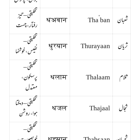
جوان، پُرتوان
تخلیقی – تیز
ثعبان
Tha’ban
थअबान
رفتار، چست
تخلیقی –
ثریان
Thurayaan
थुरयान
نفیس، خوشنما
تخلیقی –
ثلام
Thalaam
थलाम
پرسکون،
معتدل
تخلیقی – دمکتا
ثجال
Thajaal
थजल
ہوا، روشن
تخلیقی –