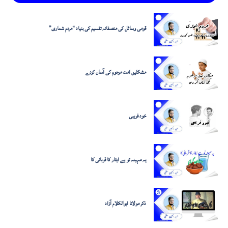
قومی وسائل کی منصفانہ تقسیم کی بنیاد "مردم شماری”
مشکلیں امت مرحوم کی آساں کردے
خود فریبی
یہ مہینہ تو ہے ایثار کا قربانی کا
ذکر مولانا ابوالکلام آزاد