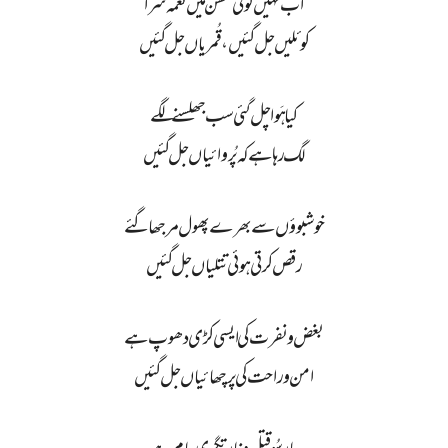
اب نہیں کوئی گلشن میں نغمہ سرا
کوئلیں جل گئیں، قُمریاں جل گئیں
کیا ہَوا چل گئی سب جھلسنے لگے
لگ رہا ہے کہ پُروائیاں جل گئیں
خوشبوؤں سے بھرے پھول مرجھا گئے
رقص کرتی ہوئی تتلیاں جل گئیں
بغض و نفرت کی ایسی کڑی دھوپ ہے
امن و راحت کی پرچھائیاں جل گئیں