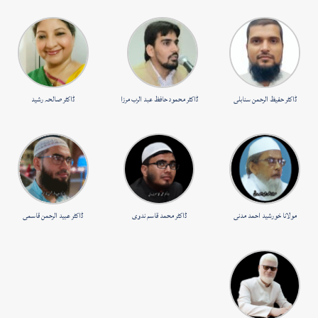
ڈاکٹر حفیظ الرحمن سنابلی
ڈاکٹر محمود حافظ عبد الرب مرزا
ڈاکٹر صالحہ رشید
مولانا خورشید احمد مدنی
ڈاکٹر محمد قاسم ندوی
ڈاکٹر عبید الرحمن قاسمی