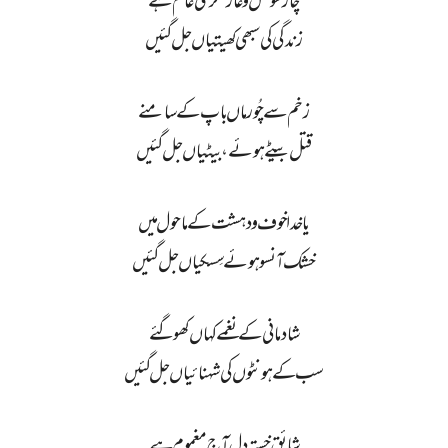
چار سُو قتل و غارتگری عام ہے
زندگی کی سبھی کھیتیاں جل گئیں
زخم سے چُور ماں باپ کے سامنے
قتل بیٹے ہوئے، بیٹیاں جل گئیں
یا خدا خوف و دہشت کے ماحول میں
خشک آنسو ہوئے سِسکیاں جل گئیں
شادمانی کے نغمے کہاں کھو گئے
سب کے ہونٹوں کی شہنائیاں جل گئیں
شائقِ خستہ دل آج مغموم ہے