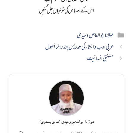
اس کے احساس کی شوخیاں جل گئیں
Categories
مولانا ابو العاص وحیدی
عربی ادب وانشاء کی تدریس چند رہنما أصول
سِسَکتی انسانيت
مولانا ابوالعاص وحیدی (شائق بستوی)