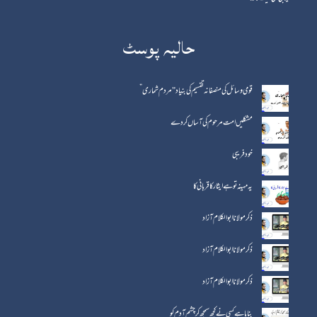
حالیہ پوسٹ
قومی وسائل کی منصفانہ تقسیم کی بنیاد "مردم شماری”
مشکلیں امت مرحوم کی آساں کردے
خود فریبی
یہ مہینہ تو ہے ایثار کا قربانی کا
ذکر مولانا ابوالکلام آزاد
ذکر مولانا ابو الکلام آزاد
ذکر مولانا ابو الکلام آزاد
بنایا ہے کسی نے کچھ سمجھ کر چشم آدم کو