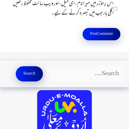
اس براؤزر میں میرا نام، ای میل، اور ویب سائٹ محفوظ رکھیں
اگلی بار جب میں تبصرہ کرنے کےلیے۔
Search
Search