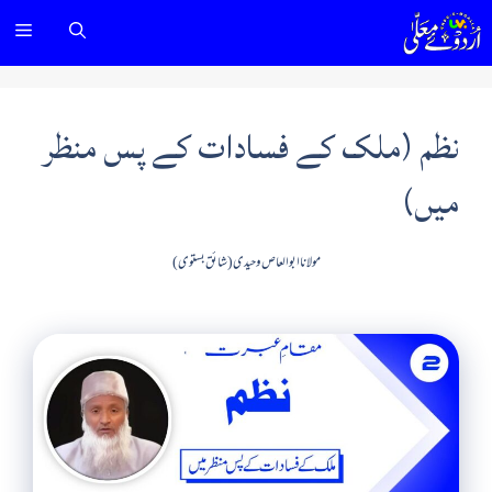
Ski
nu
t
conten
نظم (ملک کے فسادات کے پس منظر
میں)
مولانا ابوالعاص وحیدی (شائق بستوی)