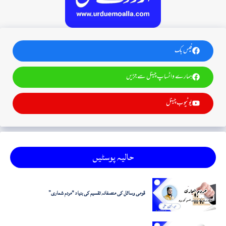
فیس بک
ہمارے واٹساپ چینل سے جڑیں
یوٹیوب چینل
حالیہ پوسٹیں
قومی وسائل کی منصفانہ تقسیم کی بنیاد "مردم شماری”