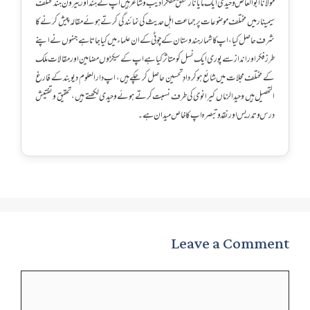
مولانا ابو العاص وحیدی ایک مایا ناز محقق مفکر ادیب و شاعر ہیں اپ نے ہند اور بیرون ہند مختلف
سیمینار میں مختلف موضوعات پر جماعت اہل حدیث کی نمائندگی کرتے ہوئے مقالہ پیش کرنے کا
شرف حاصل کیا، اپ کا شمار ہندوستان کے چوٹی کے ان علماء میں کیا جاتا ہے جنہوں نے اپنے
طرز فکر اور انداز سے پوری ایک نسل کو متاثر کیا ہے اپ کےسیکڑوں مضامین اور مقالات ملک
کے مختلف مجلات میں شائع ہو کر دادِ تحسین حاصل کر چکے ہیں، اپ دارالعلوم دیوبند کے فارغ
التحصیل ہیں وحید الزماں کیرانوی کی طرف نسبت کرتے ہوئے وحیدی لکھتے ہیں، تحقیق و تفتیش
درس و تدریس اور نقد و تبصرہ اپ کا خاص میدان ہے۔
Leave a Comment
Comment