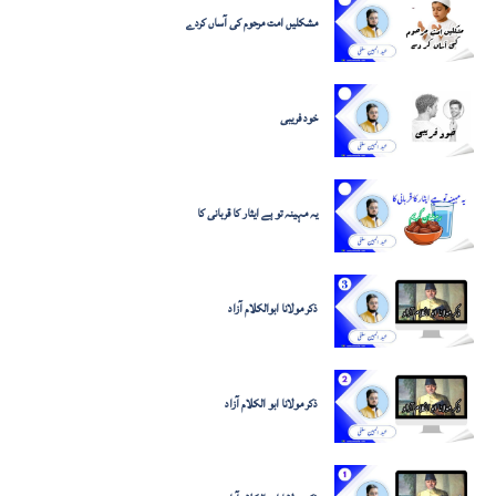
مشکلیں امت مرحوم کی آساں کردے
خود فریبی
یہ مہینہ تو ہے ایثار کا قربانی کا
ذکر مولانا ابوالکلام آزاد
ذکر مولانا ابو الکلام آزاد