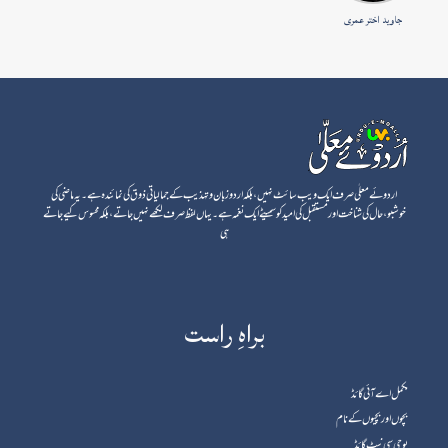
جاوید اختر عمری
اردوئے معلٰی صرف ایک ویب سائٹ نہیں، بلکہ اردو زبان و تہذیب کے جمالیاتی ذوق کی نمائندہ ہے۔ یہ ماضی کی
خوشبو، حال کی شناخت اور مستقبل کی امید کو سمیٹے ایک نغمہ ہے۔ یہاں لفظ صرف لکھے نہیں جاتے، بلکہ محسوس کیے جاتے
ہی
براہِ راست
مکمل اے آئی گائڈ
بچوں اور بچیوں کے نام
یوجی سی نیٹ گائڈ