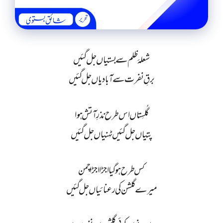
شعلۂ ظلم سے بستیاں جل گئیں
برقِ نفرت سے آبادیاں جل گئیں
گُلسِتاں اس طرح نذرِ آتش ہوا
پتیاں جل گئیں ٹہنیاں جل گئیں
کس طرح ہو گیا اجڑا اجڑا چمن
میرے گلشن کی رعنائیاں جل گئیں