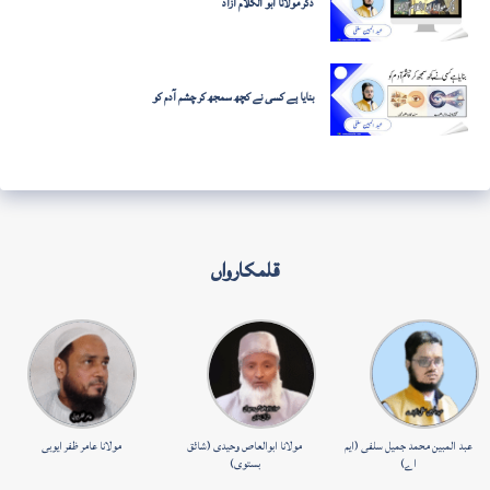
ذکر مولانا ابو الکلام آزاد
بنایا ہے کسی نے کچھ سمجھ کر چشم آدم کو
قلمکارواں
عبد المبین محمد جمیل سلفی (ایم
مولانا ابوالعاص وحیدی (شائق
مولانا عامر ظفر ایوبی
اے)
بستوی)