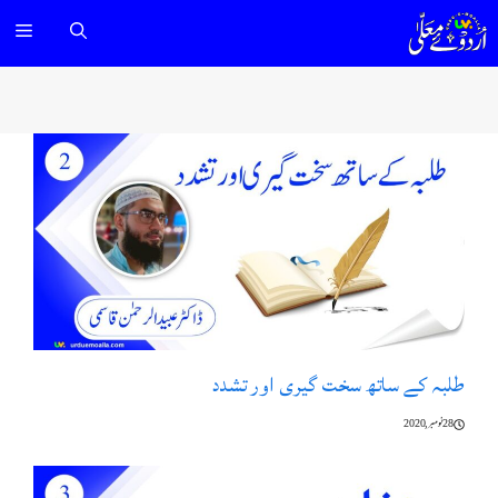
Ski
nu
t
conten
طلبہ کے ساتھ سخت گیری اور تشدد
28 نومبر, 2020