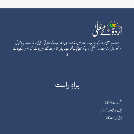
اردوئے معلٰی صرف ایک ویب سائٹ نہیں، بلکہ اردو زبان و تہذیب کے جمالیاتی ذوق کی نمائندہ ہے۔ یہ ماضی کی
خوشبو، حال کی شناخت اور مستقبل کی امید کو سمیٹے ایک نغمہ ہے۔ یہاں لفظ صرف لکھے نہیں جاتے، بلکہ محسوس کیے جاتے
ہی
براہِ راست
مکمل اے آئی گائڈ
بچوں اور بچیوں کے نام
یوجی سی نیٹ گائڈ