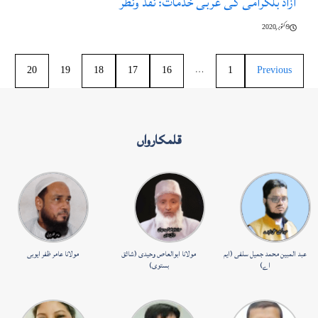
آزاد بلگرامی کی عربی خدمات: نقد ونظر
9 اکتوبر, 2020
20
19
18
17
16
…
1
Previous
قلمکارواں
عبد المبین محمد جمیل سلفی (ایم
مولانا ابوالعاص وحیدی (شائق
مولانا عامر ظفر ایوبی
اے)
بستوی)