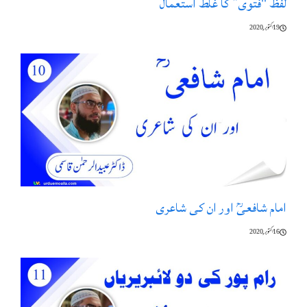
لفظ "فتوی” کا غلط استعمال
19 اکتوبر, 2020
امام شافعیؒ اور ان کی شاعری
16 اکتوبر, 2020