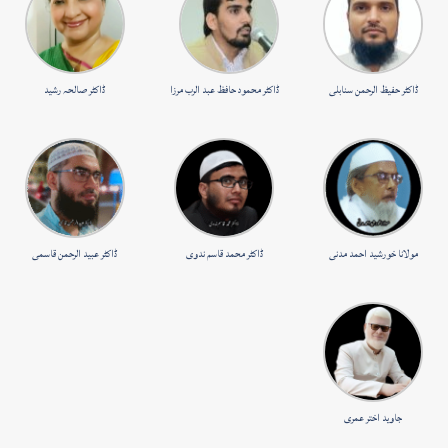
ڈاکٹر حفیظ الرحمن سنابلی
ڈاکٹر محمود حافظ عبد الرب مرزا
ڈاکٹر صالحہ رشید
مولانا خورشید احمد مدنی
ڈاکٹر محمد قاسم ندوی
ڈاکٹر عبید الرحمن قاسمی
جاوید اختر عمری