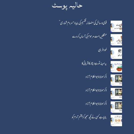
حالیہ پوسٹ
قومی وسائل کی منصفانہ تقسیم کی بنیاد "مردم شماری”
مشکلیں امت مرحوم کی آساں کردے
خود فریبی
یہ مہینہ تو ہے ایثار کا قربانی کا
ذکر مولانا ابوالکلام آزاد
ذکر مولانا ابو الکلام آزاد
ذکر مولانا ابو الکلام آزاد
بنایا ہے کسی نے کچھ سمجھ کر چشم آدم کو