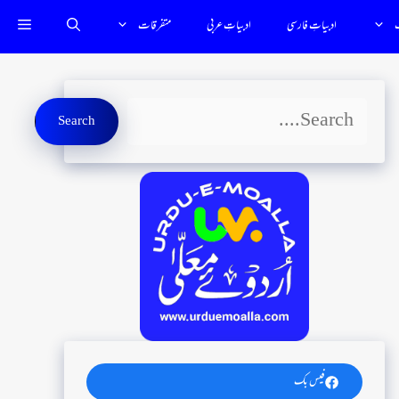
ب
ادبیاتِ فارسى
ادبياتِ عربي
متفرقات
Search
Search
فیس بک