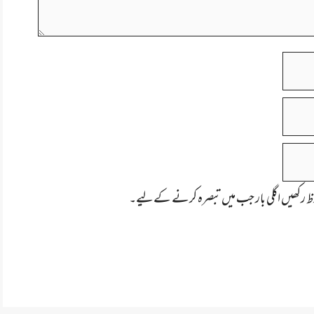
ظ رکھیں اگلی بار جب میں تبصرہ کرنے کےلیے۔