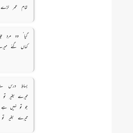
تمام عمر لڑے
گیا’ وہ مردِ م
کہاں گئے میرے
بساطِ درس ہے
تیرے بغیر تو 
جو تو نہیں ہے ت
تیرے بغیر تو