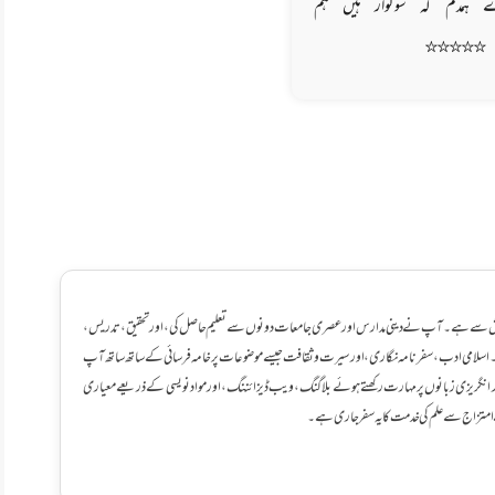
 ہمدم کہ سوگوار ہیں ہم
☆☆☆☆☆
ترپردیش سے ہے۔ آپ نے دینی مدارس اور عصری جامعات دونوں سے تعلیم حاصل کی، اور تحقیق، تدریس،
 اسلامی ادب، سفرنامہ نگاری، اور سیرت و ثقافت جیسے موضوعات پر خامہ فرسائی کے ساتھ ساتھ آپ
 اور انگریزی زبانوں پر مہارت رکھتے ہوئے بلاگنگ، ویب ڈیزائننگ، اور مواد نویسی کے ذریعے معیاری
امتزاج سے علم کی خدمت کا یہ سفر جاری ہے۔