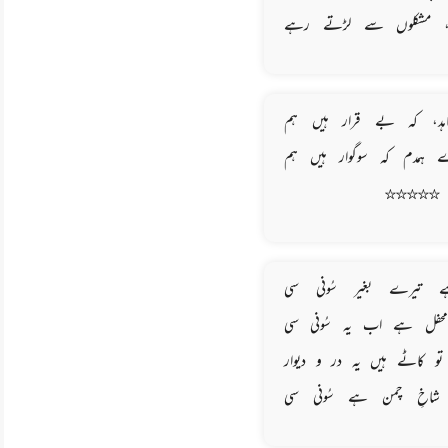
، مشکلوں سے لڑتے رہے
جاہد، کہ بے قرار ہیں ہم
 ہمدم کہ سوگوار ہیں ہم
☆☆☆☆☆
 تیرے بغیر سُونی سی
محفل ہے اب یہ سُونی سی
و کاٹے ہیں یہ در و دیوار
 شاخِ چمن ہے سُونی سی