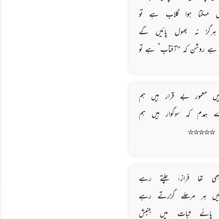
 مہکتا ہوا گلاب ہے تو
ہرگز نہ بھول پائیں گے
ہے روشن کہ "آفتاب” ہے تو
ں معمور بے قرار ہیں ہم
 ہمدم کہ سوگوار ہیں ہم
☆☆☆☆☆
ھی تھا فراز، چلتے رہے
یں ہر مرحلے گزرتے رہے
 پائے ثبات میں جنبش