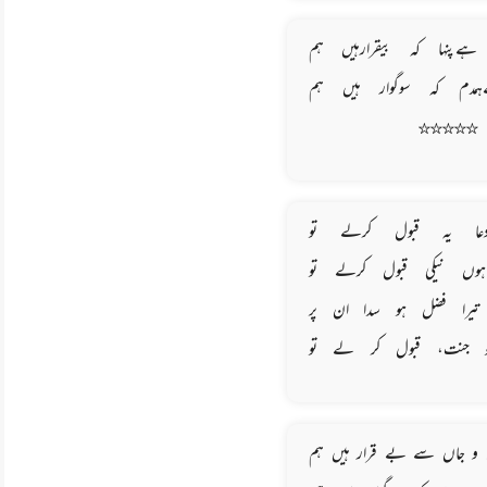
ہےپنہا کہ بیقرارہیں ہم
ہمدم کہ سوگوار ہیں ہم
☆☆☆☆☆
دعا یہ قبول کرلے تو
ہوں نیکی قبول کرلے تو
تیرا فضل ہو سدا ان پر
و جنت، قبول کر لے تو
 و جاں سے بے قرار ہیں ہم