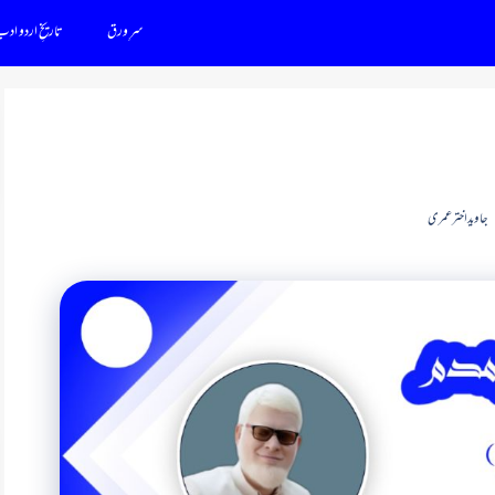
سرِ ورق
تاریخِ اردو اد
جاوید اختر عمری