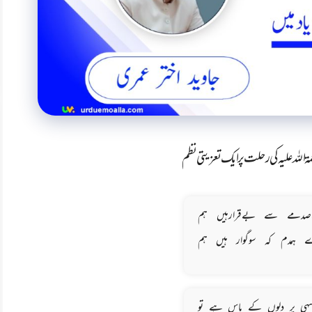
 اللہ علیہ کی رحلت پر ایک تعزیتی نظم
ےصدمے سے بےقرارہیں ہم
 ہمدم کہ سوگوار ہیں ہم
ہی پر دلوں کے پاس ہے تو