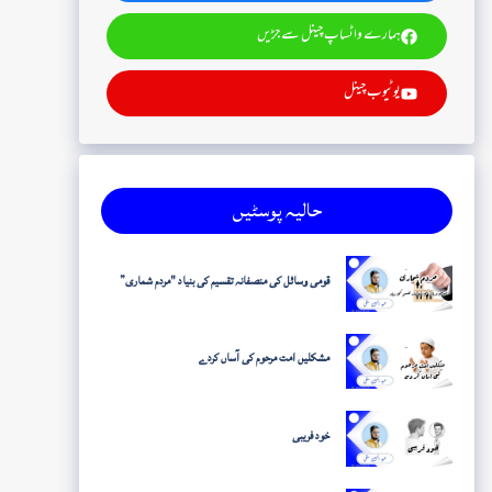
ہمارے واٹساپ چینل سے جڑیں
یوٹیوب چینل
حالیہ پوسٹیں
قومی وسائل کی منصفانہ تقسیم کی بنیاد "مردم شماری”
مشکلیں امت مرحوم کی آساں کردے
خود فریبی