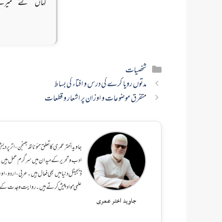
کہاں گئے میرے
Categories
شخصیات
مدتوں رویا کرے گی درس و افتاء کی بساط
متفرق موضوعات و اوزان پر اشعار و قطعات
جاوید أختر عمری کا تعلق مئوناتھ بھنجن، ا
ادب و تحریر کے میدان میں سرگرم عمل ہیں۔
ڈیجیٹل دنیا میں بھی فعال ہیں۔ عربی، اردو،
علمی مواد پیش کرتے ہیں۔ روایت و جدت کے 
جاوید اختر عمری