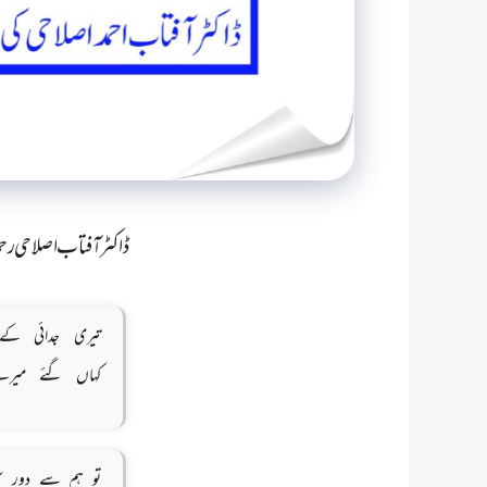
ڈاکٹر آفتاب اصلاحی رحمۃ
تیری جدائی ک
کہاں گئے میرے
تو ہم سے دور س