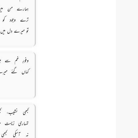
ہمارے من میں
ترے وجود کو 
تو میرے دل میں 
وفورِ غم سے ہی
کہاں گئے میرے
کبھی نشیب، کب
تمہاری زیست م
نہ آسکی کبھی