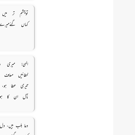
توچشمِ تر میں 
کہاں گئےمیرے
الہی! میری 
خطائیں معاف 
تیری عطا ہو، 
مَآل ان کا ہ
دعا بلب ہیں، دل