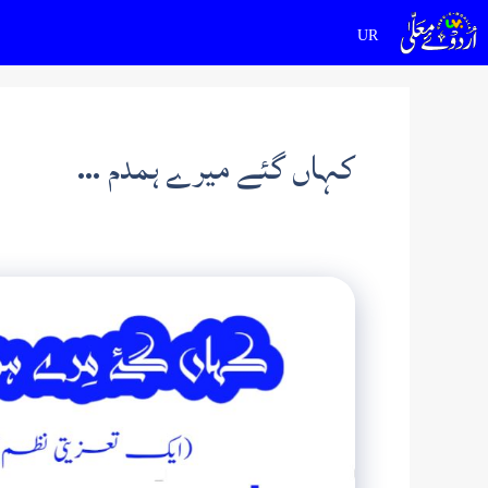
Ski
t
conten
کہاں گئے میرے ہمدم …