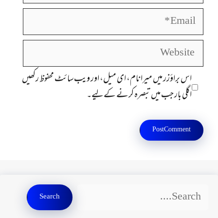
Email
Website
اس براؤزر میں میرا نام، ای میل، اور ویب سائٹ محفوظ رکھیں
اگلی بار جب میں تبصرہ کرنے کےلیے۔
Search
Search