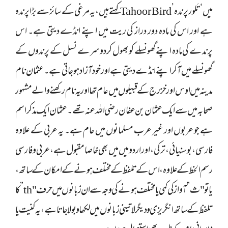
میں ‘تَلور پرندہ’ Tahoor Bird کہتے ہیں، یہ مرغی کے سائز سے بڑا پرندہ
ہے اور اس کی مادہ دور دراز کی ریت میں اپنے انڈے دیتی ہے۔ اس
پرندے کی مادہ اپنے گھونسلے کو بھول کر دوسرے نسل کے پرندوں کے
گھونسلے میں آکر اپنے انڈے دیتی ہے اور خود آزاد ہو جاتی ہے۔عثمان نام
مدینہ میں اوس اور خزرج کے قبیلوں میں عام تھا اور یہ نام رکھنے والے مشہور
صحابہ میں سے ایک عثمان بن عفان رضی اللہ عنہ تھے۔عثمان ایک مذکر اسم
ہے جو عربوں اور غیر عرب مسلمانوں میں عام ہے۔ یہ عربی کے علاوہ
فارسی، بوسنیائی، ترکی، اور اردو میں میں بھی خاصا مقبول ہے ، عربی و فارسی
رسم الخط کے علاوہ، اس کے تلفظ کے مختلف ہونے کے امکان کے ساتھ،
یا تو "ث” آواز کی کمی یا مختلف ہونے کی وجہ سے ان زبانوں میں حرف "th” کا
تلفظ کے ساتھ انگریزی و دیگر لاتینی زبانوں میں لکھا و بولا جاتا ہے، یہ کنیت یا