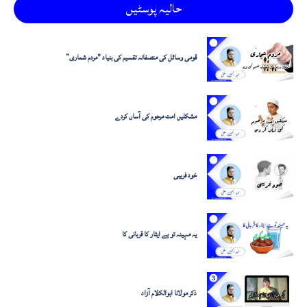
حالیہ پوسٹیں
قومی وسائل کی منصفانہ تقسیم کی بنیاد "مردم شماری”
مشکلیں امت مرحوم کی آساں کردے
خود فریبی
یہ مہینہ تو ہے ایثار کا قربانی کا
ذکر مولانا ابوالکلام آزاد