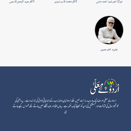
مولانا خورشید احمد مدنی
ڈاکٹر محمد قاسم ندوی
ڈاکٹر عبید الرحمن قاسمی
جاوید اختر عمری
اردوئے معلٰی صرف ایک ویب سائٹ نہیں، بلکہ اردو زبان و تہذیب کے جمالیاتی ذوق کی نمائندہ ہے۔ یہ ماضی کی
خوشبو، حال کی شناخت اور مستقبل کی امید کو سمیٹے ایک نغمہ ہے۔ یہاں لفظ صرف لکھے نہیں جاتے، بلکہ محسوس کیے جاتے
ہی