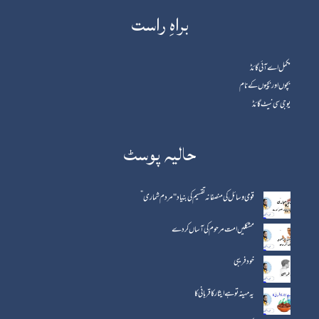
براہِ راست
مکمل اے آئی گائڈ
بچوں اور بچیوں کے نام
یوجی سی نیٹ گائڈ
حالیہ پوسٹ
قومی وسائل کی منصفانہ تقسیم کی بنیاد "مردم شماری”
مشکلیں امت مرحوم کی آساں کردے
خود فریبی
یہ مہینہ تو ہے ایثار کا قربانی کا