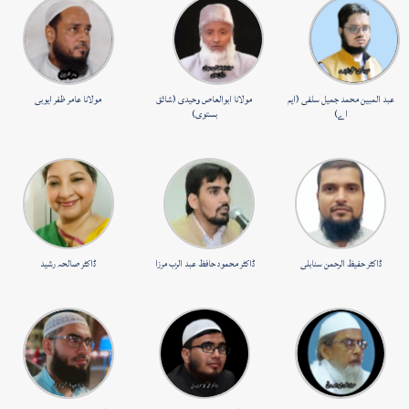
عبد المبین محمد جمیل سلفی (ایم
مولانا ابوالعاص وحیدی (شائق
مولانا عامر ظفر ایوبی
اے)
بستوی)
ڈاکٹر حفیظ الرحمن سنابلی
ڈاکٹر محمود حافظ عبد الرب مرزا
ڈاکٹر صالحہ رشید