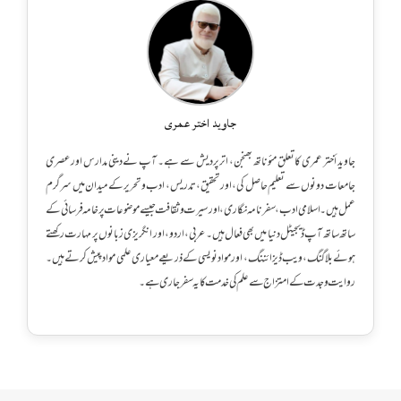
جاوید اختر عمری
جاوید أختر عمری کا تعلق مئوناتھ بھنجن، اترپردیش سے ہے۔ آپ نے دینی مدارس اور عصری
جامعات دونوں سے تعلیم حاصل کی، اور تحقیق، تدریس، ادب و تحریر کے میدان میں سرگرم
عمل ہیں۔ اسلامی ادب، سفرنامہ نگاری، اور سیرت و ثقافت جیسے موضوعات پر خامہ فرسائی کے
ساتھ ساتھ آپ ڈیجیٹل دنیا میں بھی فعال ہیں۔ عربی، اردو، اور انگریزی زبانوں پر مہارت رکھتے
ہوئے بلاگنگ، ویب ڈیزائننگ، اور مواد نویسی کے ذریعے معیاری علمی مواد پیش کرتے ہیں۔
روایت و جدت کے امتزاج سے علم کی خدمت کا یہ سفر جاری ہے۔