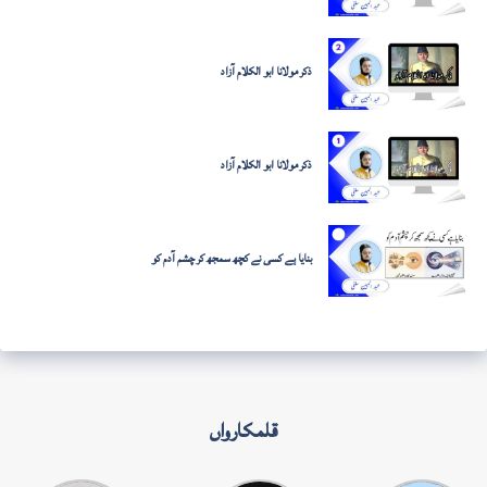
ذکر مولانا ابو الکلام آزاد
ذکر مولانا ابو الکلام آزاد
بنایا ہے کسی نے کچھ سمجھ کر چشم آدم کو
قلمکارواں