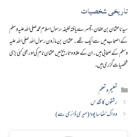
تاریخی شخصیات
سیدنا عثمان بن عفان، تیسرے یافتہ خلیفہ، رسول اسلام محمد صلی اللہ علیہ وسلم
کے اصحاب میں سے ایک تھے۔عثمان بن مازون رسول اللہ صلی اللہ علیہ
وسلم کے صحابی ہیں۔ ان کے علاوہ تاریخ میں عثمان نام کی اور بھی کئی بڑی
شخصیات گزری ہیں ۔
Categories
تعلیم و تعلم
رشتوں کا تقدس
وہ اِک ننّھا سا پودا (میری ڈائری سے)