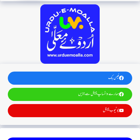
فیس بک
ہمارے واٹساپ چینل سے جڑیں
یوٹیوب چینل