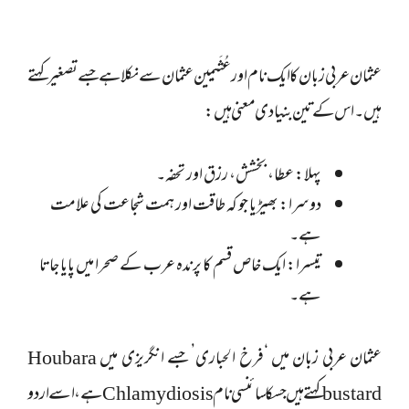
عثمان عربی زبان کا ایک نام اور عُثَیمِین عثمان سے نکلا ہے جسے تصغیر کہتے
ہیں۔ا س کے تین بنیادی معنی ہیں:
پہلا: عطا، بخشش، رزق اور تحفہ۔
دوسرا: بھیڑیا جو کہ طاقت اور ہمت شجاعت کی علامت
ہے۔
تیسرا: ایک خاص قسم کا پرندہ عرب کے صحرا میں پایا جاتا
ہے۔
عثمان عربی زبان میں ‘فرخ الحبارى’ جسے انگریزی میں Houbara
bustard کہتے ہیں جسکا سائنسی نام Chlamydiosis ہے، اسے اردو