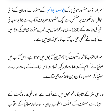
اسرار التوحید مشہور صوفی بزرگ
ابوسعید ابوالخیر
کے ملفوظات اور ان کے ذاتی
احوال اور تصوف پر مشتمل ہے ایک مشہور و معروف کتاب ہے جو ابو سعید ابی
الخیر کی وفات کے 130 سال بعد خراسان میں محمد بن منور نامی ان کی اولاد میں
سے ایک نے لکھی تھی۔ یہ کتاب فارسی زبان میں ہے۔
اسرار التوحید کا شمار تصوف کی اہم ترین کتابوں میں ہوتا ہے ، اس کتاب میں
صوفیائے کرام کے واقعات اور کچھ اشعار اور اس زمانے کے بہت سارے
صوفیاء کرام اور بزرگان دین کا تذکرہ بھی ملتا ہے۔
فارسی نثر کے شاہکار مجموعوں میں سے ایک ہے، اور فنی قدر و قیمت کے
اعتبار سے مصنف کے مختلف اسلوب بیان، الفاظ اور معانی کے انتخاب