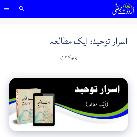
Ski
nu
t
conten
اسرار توحید: ایک مطالعہ
جاوید اختر عمری