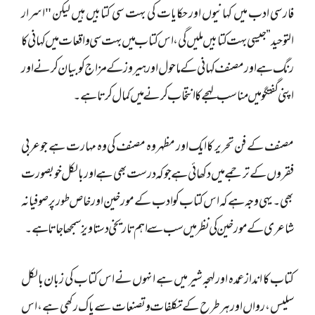
فارسی ادب میں کہانیوں اور حکایات کی بہت سی کتابیں ہیں لیکن "اسرار
التوحید” جیسی بہت کتابیں ملیں گی، اس کتاب میں بہت سی واقعات میں کہانی کا
رنگ ہے اور مصنف کہانی کے ماحول اور ہیروز کے مزاج کو بیان کرنے اور
اپنی گفتگو میں مناسب لہجے کا انتخاب کرنے میں کمال کرتا ہے۔
مصنف کے فن تحریر کا ایک اور مظہر وہ مصنف کی وہ مہارت ہے جو عربی
فقروں کے ترجمے میں دکھائی ہے جو کہ درست بھی ہے اور بالکل خوبصورت
بھی۔ یہی وجہ ہے کہ اس کتاب کو ادب کے مورخین اور خاص طور پر صوفیانہ
شاعری کے مورخین کی نظر میں سب سے اہم تاریخی دستاویز سمجھا جاتا ہے۔
کتاب کا انداز عمدہ اور لہجہ شیر میں ہے انہوں نے اس کتاب کی زبان بالکل
سلیس ، رواں اور ہر طرح کے تکلفات وتصنعات سے پاک رکھی ہے ، اس