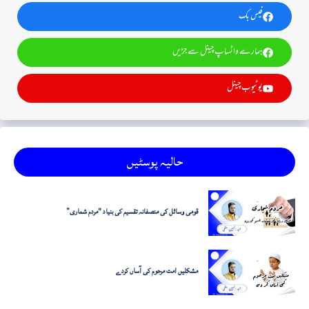
فیس بک
ہمارے واٹساپ چینل سے جڑیں
یوٹیوب چینل
حالیہ پوسٹیں
قومی وسائل کی منصفانہ تقسیم کی بنیاد "مردم شماری”
مشکلیں امت مرحوم کی آساں کردے