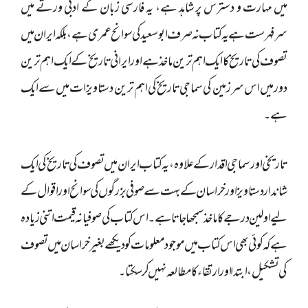
میں مہارت و دسترس پر شاہد ہے، یہ فارسی زبان کے ادبی ورثے میں
سرفہرست ہے یہ کتاب نہ صرف ابو سعید کی سوانح عمری ہے، بلکہ ایران میں
تصوف کی تاریخ کا ایک اہم ترین ماخذ ہے اور ایرانی تاریخ کے ایک اہم ترین
دور میں اس سرزمین کی سماجی تاریخ کی اہم ترین دستاویزات میں سے ایک
ہے۔
تاریخی اور سماجی اقدار کے علاوہ، یہ کتاب ایران میں تصوف کی تاریخ کی ایک
شاندار دستاویز اور خراسان کے بہت سے صوفی بزرگوں کی سوانح اور اقوال کے
لیے اولین درجے کا ماخذ سمجھا جاتا ہے۔ اس کتاب کی صوفیانہ قیمت اتنی زیادہ
ہے کہ کوئی بھی اس کتاب میں موجود معلومات کو دیکھے بغیر خراسان میں تصوف
کی تشکیل، ابتدا اور ارتقاء کا مطالعہ نہیں کر سکتا۔