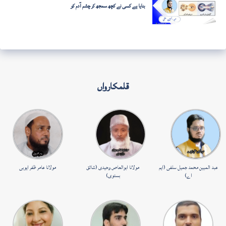
بنایا ہے کسی نے کچھ سمجھ کر چشم آدم کو
قلمکارواں
عبد المبین محمد جمیل سلفی (ایم
مولانا ابوالعاص وحیدی (شائق
مولانا عامر ظفر ایوبی
اے)
بستوی)