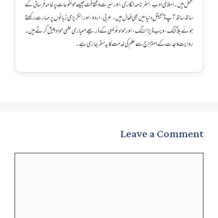
عمل ہیں۔ اسلامی ادب، سفرنامہ نگاری، اور سیرت و ثقافت جیسے موضوعات پر خامہ فرسائی کے
ساتھ ساتھ آپ ڈیجیٹل دنیا میں بھی فعال ہیں۔ عربی، اردو، اور انگریزی زبانوں پر مہارت رکھتے
ہوئے بلاگنگ، ویب ڈیزائننگ، اور مواد نویسی کے ذریعے معیاری علمی مواد پیش کرتے ہیں۔
روایت و جدت کے امتزاج سے علم کی خدمت کا یہ سفر جاری ہے۔
Leave a Comment
Comment