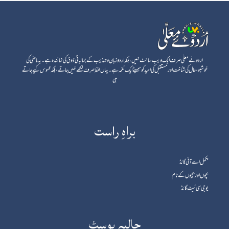
اردوئے معلٰی صرف ایک ویب سائٹ نہیں، بلکہ اردو زبان و تہذیب کے جمالیاتی ذوق کی نمائندہ ہے۔ یہ ماضی کی
خوشبو، حال کی شناخت اور مستقبل کی امید کو سمیٹے ایک نغمہ ہے۔ یہاں لفظ صرف لکھے نہیں جاتے، بلکہ محسوس کیے جاتے
ہی
براہِ راست
مکمل اے آئی گائڈ
بچوں اور بچیوں کے نام
یوجی سی نیٹ گائڈ
حالیہ پوسٹ