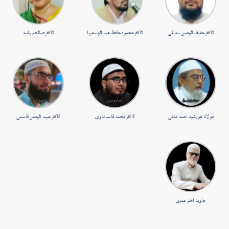
ڈاکٹر حفیظ الرحمن سنابلی
ڈاکٹر محمود حافظ عبد الرب مرزا
ڈاکٹر صالحہ رشید
مولانا خورشید احمد مدنی
ڈاکٹر محمد قاسم ندوی
ڈاکٹر عبید الرحمن قاسمی
جاوید اختر عمری