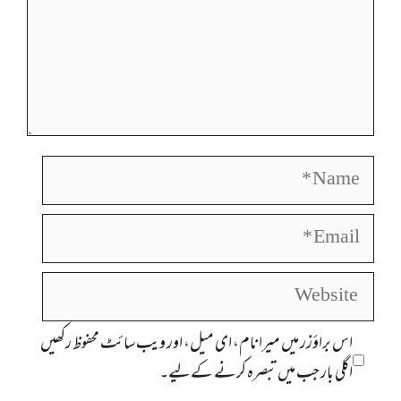
Name
Email
Website
اس براؤزر میں میرا نام، ای میل، اور ویب سائٹ محفوظ رکھیں
اگلی بار جب میں تبصرہ کرنے کےلیے۔