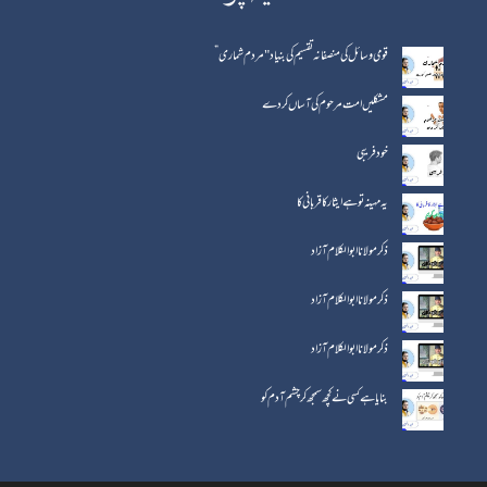
قومی وسائل کی منصفانہ تقسیم کی بنیاد "مردم شماری”
مشکلیں امت مرحوم کی آساں کردے
خود فریبی
یہ مہینہ تو ہے ایثار کا قربانی کا
ذکر مولانا ابوالکلام آزاد
ذکر مولانا ابو الکلام آزاد
ذکر مولانا ابو الکلام آزاد
بنایا ہے کسی نے کچھ سمجھ کر چشم آدم کو