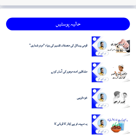
حالیہ پوسٹیں
قومی وسائل کی منصفانہ تقسیم کی بنیاد "مردم شماری”
مشکلیں امت مرحوم کی آساں کردے
خود فریبی
یہ مہینہ تو ہے ایثار کا قربانی کا