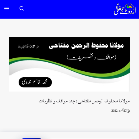
Ski
nu
t
conten
مولانا محفوظ الرحمن مفتاحی : چند مواقف و نظريات
27 اگست, 2022