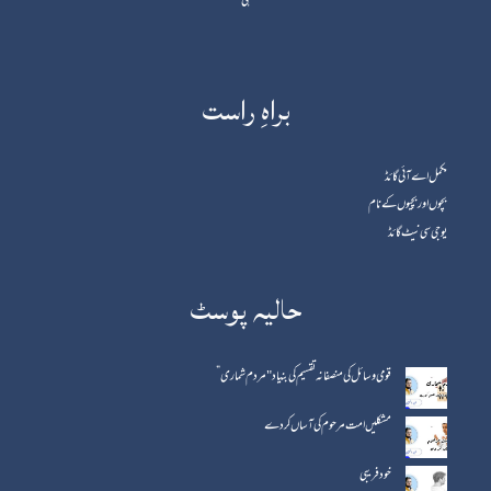
ہی
براہِ راست
مکمل اے آئی گائڈ
بچوں اور بچیوں کے نام
یوجی سی نیٹ گائڈ
حالیہ پوسٹ
قومی وسائل کی منصفانہ تقسیم کی بنیاد "مردم شماری”
مشکلیں امت مرحوم کی آساں کردے
خود فریبی