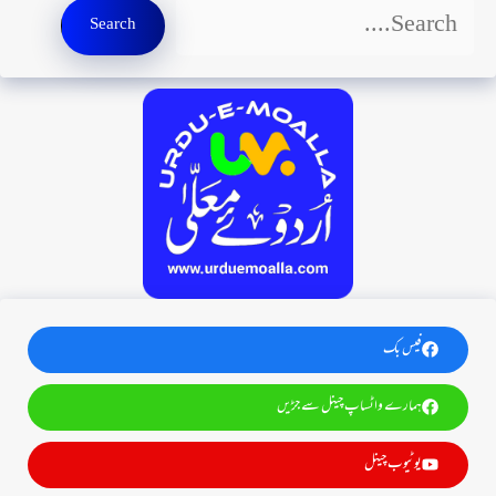
Search
Search
فیس بک
ہمارے واٹساپ چینل سے جڑیں
یوٹیوب چینل