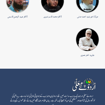
مولانا خورشید احمد مدنی
ڈاکٹر محمد قاسم ندوی
ڈاکٹر عبید الرحمن قاسمی
جاوید اختر عمری
اردوئے معلٰی صرف ایک ویب سائٹ نہیں، بلکہ اردو زبان و تہذیب کے جمالیاتی ذوق کی نمائندہ ہے۔ یہ ماضی کی
خوشبو، حال کی شناخت اور مستقبل کی امید کو سمیٹے ایک نغمہ ہے۔ یہاں لفظ صرف لکھے نہیں جاتے، بلکہ محسوس کیے جاتے