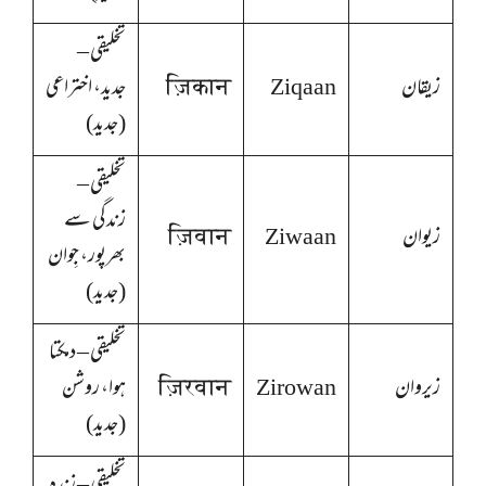
تخلیقی –
زیقان
Ziqaan
ज़िकान
جدید، اختراعی
(جدید)
تخلیقی –
زندگی سے
زیوان
Ziwaan
ज़िवान
بھرپور، جِوان
(جدید)
تخلیقی – دمکتا
زیروان
Zirowan
ज़िरवान
ہوا، روشن
(جدید)