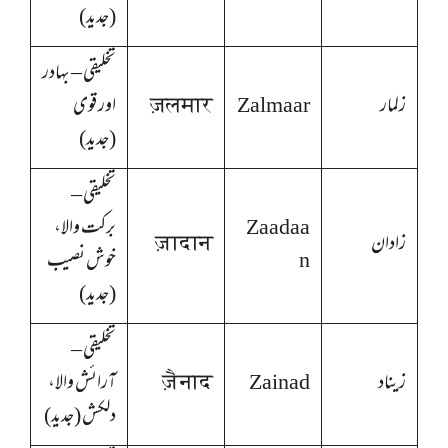
(جدید)
تخلیقی – بہادر
زلمار
Zalmaar
ज़लमार
اور قوی
(جدید)
تخلیقی –
Zaadaa
برکت والا،
زادان
ज़ादान
n
خوش نصیب
(جدید)
تخلیقی –
زیناد
Zainad
ज़ैनाद
آرائش والا،
دلکش (جدید)