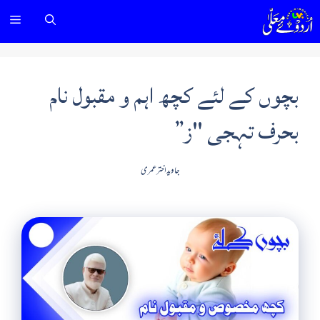
Ski
nu
t
conten
بچوں کے لئے کچھ اہم و مقبول نام
بحرف تہجی "ز”
جاوید اختر عمری