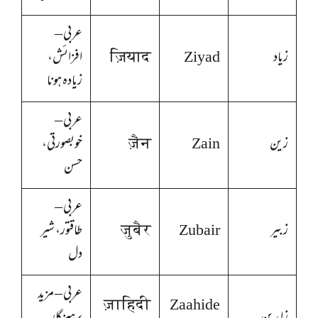
عربی –
زیاد
Ziyad
ज़ियाद
افزائش،
زیادہ ہونا
عربی –
زین
Zain
ज़ैन
خوبصورتی،
حسن
عربی –
زبیر
Zubair
जुबैर
طاقتور، شیر
دل
عربی – مزید
ज़ाहिदी
Zaahide