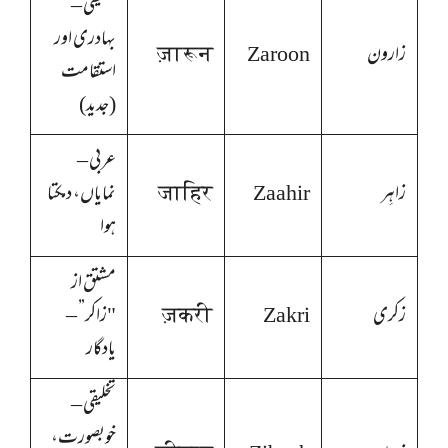
تخلیقی –
بہادری اور
زارون
Zaroon
ज़ारून
استقامت
(جدید)
عربی –
زاہِر
Zaahir
जाहिर
نمایاں، دمکتا
ہوا
مشتق از
زکری
Zakri
ज़करी
"زاکر” –
یادگار
تخلیقی –
خوبصورت،