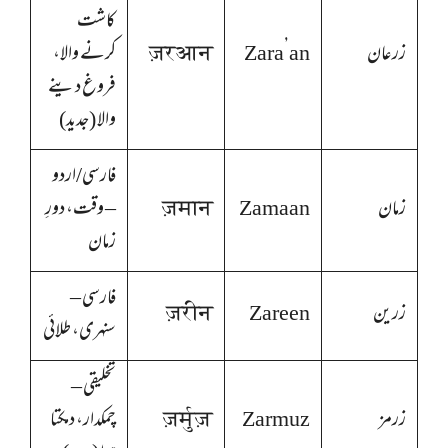
کاشت
زرعان
Zara’an
ज़रआन
کرنے والا،
فروغ دینے
والا (جدید)
فارسی/اردو
زمان
Zamaan
ज़मान
– وقت، دورِ
زمان
فارسی –
زرین
Zareen
ज़रीन
سنہری، طلائی
تخلیقی –
زرمز
Zarmuz
ज़र्मुज़
چمکدار، دمکتا