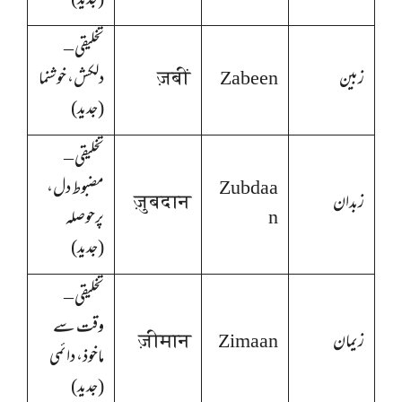
(جدید)
تخلیقی –
زبین
Zabeen
ज़बीं
دلکش، خوشنما
(جدید)
تخلیقی –
Zubdaa
مضبوط دل،
زبدان
ज़ुबदान
n
پرحوصلہ
(جدید)
تخلیقی –
وقت سے
زیمان
Zimaan
ज़ीमान
ماخوذ، دائمی
(جدید)