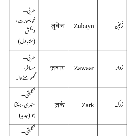
عربی –
خوبصورت،
زُبَيْن
Zubayn
जुबैन
دلکش
(متبادل)
عربی –
زوار
Zawaar
ज़वार
مسافر،
گھومنے والا
تخلیقی –
زرک
Zark
ज़र्क
سنہری، دمکتا
ہوا (جدید)
تخلیقی –