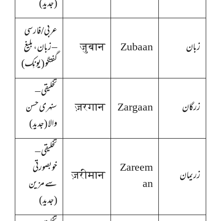
(جدید)
عربی/فارسی
زبان
Zubaan
जुबान
– زبان، بلیغ
گفتگو (یونِک)
تخلیقی –
زرگان
Zargaan
ज़रगान
سنہری حسن
والا (جدید)
تخلیقی –
Zareem
خوبصورتی
زریمان
ज़रीमान
an
سے مزین
(جدید)