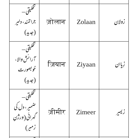
تخلیقی –
زولان
Zolaan
ज़ोलान
جراتمند، دلیر
(جدید)
تخلیقی –
آرائش والا،
زِیاان
Ziyaan
ज़ियान
خوبصورت
(جدید)
تخلیقی –
ضمیر، دل کی
زیمیر
Zimeer
ज़ीमीर
گہرائی (ورژنِ
زمیر)