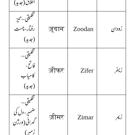
اخلاق (جدید)
تخلیقی – تیز
زودان
Zoodan
ज़ूदान
رفتار، چست
(جدید)
تخلیقی –
فاتح،
زیفر
Zifer
ज़ीफर
کامیاب
(جدید)
تخلیقی –
ضمیر، دل کی
زیمر
Zimar
ज़ीमर
گہرائی (ورژنِ
زمیر)