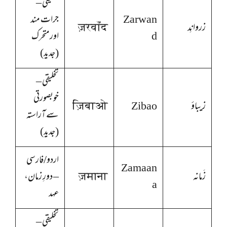
تخلیقی –
Zarwan
جرات مند
زروانِد
ज़रवाँद
d
اور متحرک
(جدید)
تخلیقی –
خوبصورتی
زیباؤ
Zibao
ज़िबाओ
سے آراستہ
(جدید)
اردو/فارسی
Zamaan
زَمانہ
ज़माना
– دورِ زمان،
a
عہد
تخلیقی –