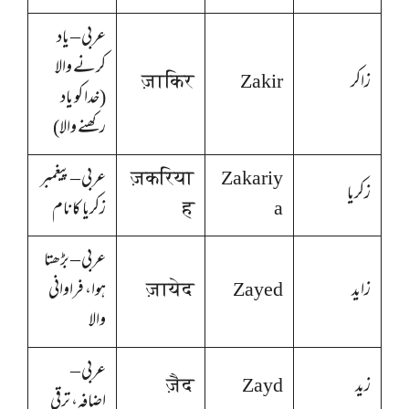
عربی – یاد
کرنے والا
زاکر
Zakir
ज़ाकिर
(خدا کو یاد
رکھنے والا)
Zakariy
ज़करिया
عربی – پیغمبر
زکریا
a
ह
زکریا کا نام
عربی – بڑھتا
زايد
Zayed
ज़ायेद
ہوا، فراوانی
والا
عربی –
زید
Zayd
ज़ैद
اضافہ، ترقی