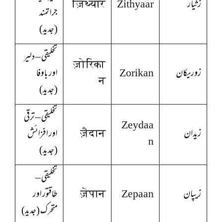
زثیار
Zithyaar
ज़िथ्यार
جراتمند
(جدید)
تخلیقی – دلیر
ज़ोरिका
زوریکان
Zorikan
اور باوفا
न
(جدید)
تخلیقی – ترقی
Zeydaa
زیدان
ज़ैदान
اور افزائش
n
(جدید)
تخلیقی –
زیپان
Zepaan
ज़ेपान
طاقتور اور
متحرک (جدید)