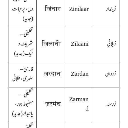
تخلیقی – زندہ
زیندار
Zindaar
ज़िंदार
دل، پر حیات
(جدید)
تخلیقی –
زیلانی
Zilaani
ज़िलानी
شریف و
نیک (جدید)
فارسی –
زردان
Zardan
ज़रदान
سنہری، طلائی
تخلیقی –
Zarman
زرمند
ज़रमंद
مضبوط دور،
d
پائیدار (جدید)