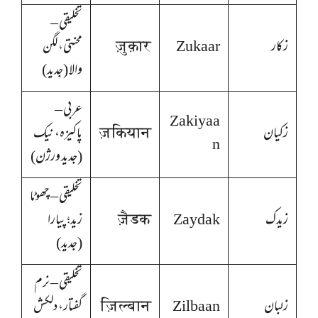
تخلیقی –
زکار
Zukaar
ज़ुक़ार
محنتی، لگن
والا (جدید)
عربی –
Zakiyaa
زکیان
ज़कियान
پاکیزہ، نیک
n
(جدید ورژن)
تخلیقی – چھوٹا
زیدک
Zaydak
ज़ैडक
زید؛ پیارا
(جدید)
تخلیقی – نرم
زلبان
Zilbaan
ज़िल्बान
گفتار، دلکش