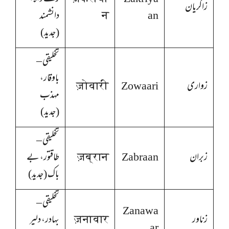
زاکریان
an
न
دانشمند
(جدید)
تخلیقی –
باوقار،
زواری
Zowaari
ज़ोवारी
مہذب
(جدید)
تخلیقی –
زبران
Zabraan
ज़ब्रान
طاقتور، بے
باک (جدید)
تخلیقی –
Zanawa
زناور
ज़नावार
بہادر، دلیر
ar