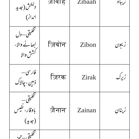
زیباہ
Zibaah
ज़ीबाह
دلکش (جدید
انداز)
تخلیقی – دل
زیبون
Zibon
ज़िबोन
لبھانے والا،
کشش والا
فارسی –
زیرک
Zirak
ज़िरक
ذہین، چالاک
تخلیقی –
زینان
Zainan
ज़ैनान
باوقار، نفیس
(جدید)
تخلیقی – تیز