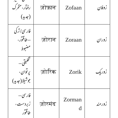
زوفان
Zofaan
ज़ोफ़ान
رفتار، متحرک
(جدید)
فارسی/ترکی
زوران
Zoraan
ज़ोरान
– طاقتور،
مضبوط
تخلیقی –
زوریک
Zorik
ज़ोरिक
پرتوان،
جوشیلا (جدید)
فارسی –
Zorman
زورمند
ज़ोरमंद
زبردست،
d
طاقتور