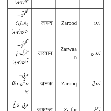
ہوا (جدید)
تخلیقی –
زرود
Zarood
ज़रूद
بہادری کا
نشان (جدید)
تخلیقی –
Zarwaa
زروان
ज़रवान
متحرک، پُر
n
توان (جدید)
عربی –
زروق
Zarouq
ज़रूक
روشن، دمکتا
ہوا
عربی – فاتح،
زعفر
Za’far
ज़अफर