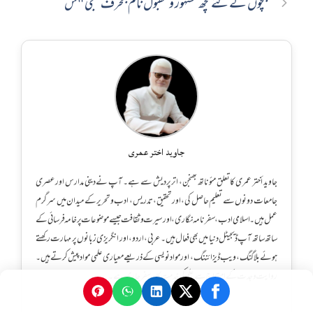
بچوں کے لئے کچھ مشہور و مقبول نام بحرف تہجی "س”
جاوید اختر عمری
جاوید أختر عمری کا تعلق مئوناتھ بھنجن، اترپردیش سے ہے۔ آپ نے دینی مدارس اور عصری
جامعات دونوں سے تعلیم حاصل کی، اور تحقیق، تدریس، ادب و تحریر کے میدان میں سرگرم
عمل ہیں۔ اسلامی ادب، سفرنامہ نگاری، اور سیرت و ثقافت جیسے موضوعات پر خامہ فرسائی کے
ساتھ ساتھ آپ ڈیجیٹل دنیا میں بھی فعال ہیں۔ عربی، اردو، اور انگریزی زبانوں پر مہارت رکھتے
ہوئے بلاگنگ، ویب ڈیزائننگ، اور مواد نویسی کے ذریعے معیاری علمی مواد پیش کرتے ہیں۔
روایت و جدت کے امتزاج سے علم کی خدمت کا یہ سفر جاری ہے۔