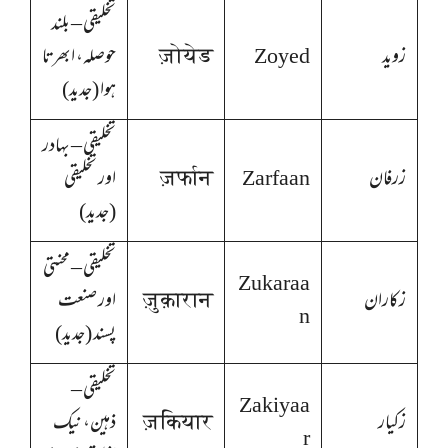
تخلیقی – بلند
زوید
Zoyed
ज़ोयेड
حوصلہ، ابھرتا
ہوا (جدید)
تخلیقی – بہادر
زرفان
Zarfaan
ज़र्फान
اور تخلیقی
(جدید)
تخلیقی – محنتی
Zukaraa
زکاران
ज़ुक़ारान
اور صنعت
n
پسند (جدید)
تخلیقی –
Zakiyaa
زکیار
ज़कियार
ذہین، نیک
r