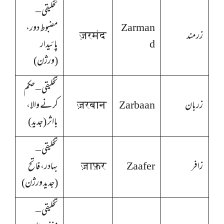
تخلیقی –
Zarman
مضبوط دور،
زرمند
ज़रमंद
d
پائیدار
(ورژن)
تخلیقی – حکم
زربان
Zarbaan
ज़रबान
کرنے والا،
بااثر (جدید)
تخلیقی –
زافر
Zaafer
ज़ाफ़र
بہادر، فاتح
(جدید ورژن)
تخلیقی –