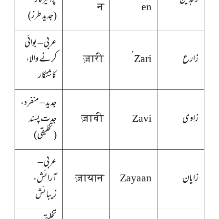
زاہدین
پرہیزگار
न
en
(جدید طرز)
عربی – بوائی
زارع
Zari’
ज़ारी
کرنے والا،
کاشتکار
جدید – منفرد،
زاوی
Zavi
ज़ावी
جدت پسند
(تخلیقی)
عربی –
زایان
Zayaan
ज़ायान
آرائش،
زیبائش