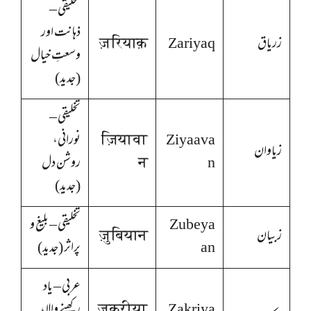
تخلیقی –
ذہانت اور
زریاق
Zariyaq
ज़रियाक़
وسعتِ خیال
(جدید)
تخلیقی –
Ziyaava
ज़ियावा
نورانی،
زیاوان
n
न
روشن دل
(جدید)
Zubeya
تخلیقی – بلیغ و
زبیان
ज़ुबियान
an
پراثر (جدید)
عربی – یاد
Zakriya
ज़करीया
رکھنے والا،