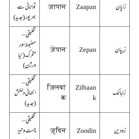
زاپان
Zaapan
ज़ापान
توانائی سے
بھرپور (جدید)
تخلیقی –
مضبوط اور
زیپان
Zepan
ज़ेपान
متحرک (نیا
ورژن)
تخلیقی –
ज़िलबां
Zilbaan
زلبانک
انتہائی دلکش
क
k
(جدید)
تخلیقی –
زودین
Zoodin
ज़ूदिन
چست و تیز