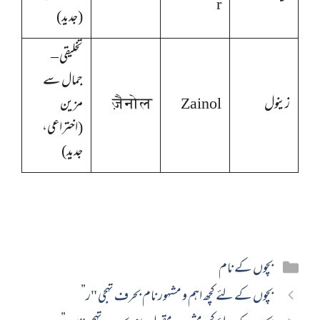
r
(جدید)
تخلیقی –
جمال سے
زینول
Zainol
ज़ैनोल
مزین
(اختراعی،
جدید)
Categories
بچوں کے نام
بچوں کے لئے کچھ اہم و مشہور نام بحرف تہجی "ر”