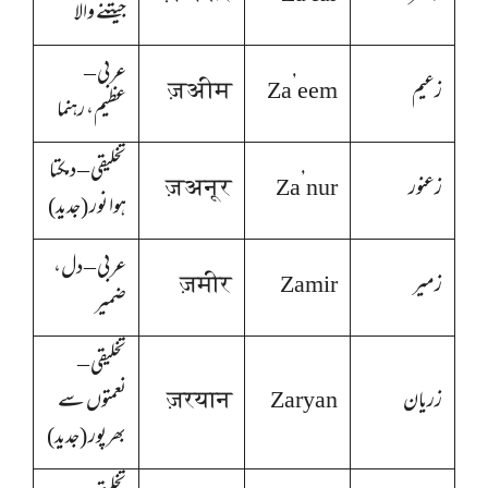
جیتنے والا
عربی –
زعیم
Za’eem
ज़अीम
عظیم، رہنما
تخلیقی – دمکتا
زعنور
Za’nur
ज़अनूर
ہوا نور (جدید)
عربی – دل،
زمیر
Zamir
ज़मीर
ضمیر
تخلیقی –
زریان
Zaryan
ज़रयान
نعمتوں سے
بھرپور (جدید)