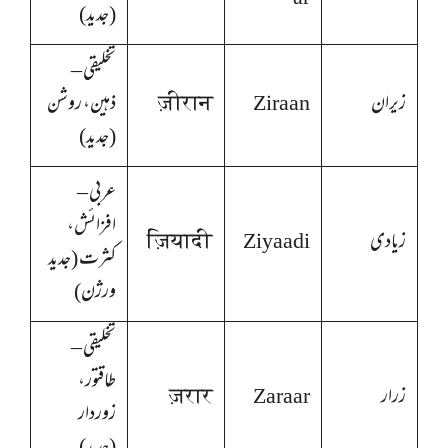
(جدید)
تخلیقی –
زیران
Ziraan
ज़ीरान
ذہین، روشن
(جدید)
عربی –
افزائش،
زیادی
Ziyaadi
ज़ियादी
کثرت (جدید
ورژن)
تخلیقی –
طاقتور،
زرار
Zaraar
ज़रार
زوردار