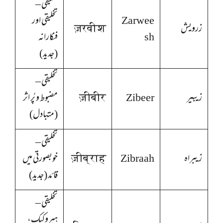
تخلیقی –
Zarwee
تخلیقی اور
زرویش
ज़रवीश
sh
فنکارانہ
(جدید)
تخلیقی –
زیبیر
Zibeer
ज़ीबीर
مضبوط و پُر اثر
(متبادل)
تخلیقی –
زیبراہ
Zibraah
ज़ीब्राह
خوبصورتی میں
قائد (جدید)
تخلیقی –
ہیروکیک،