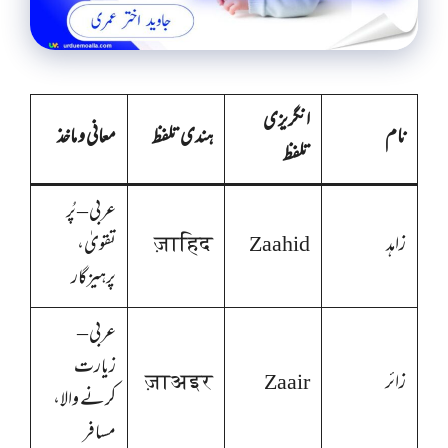
انگریزی
نام
ہندی تلفظ
معانی و ماخذ
تلفظ
عربی – پُر
زاہد
Zaahid
ज़ाहिद
تقویٰ،
پرہیزگار
عربی –
زیارت
زائر
Zaair
ज़ाअइर
کرنے والا،
مسافر