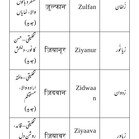
منفرد بالوں
زُلفان
Zulfan
ज़ुल्फान
والا، نمایاں
(جدید)
تخلیقی – حسن
زِیانُور
Ziyanur
ज़ियानूर
کا نور، دلکش
(جدید)
تخلیقی – پختہ
Zidwaa
ارادہ والا،
زِدوان
ज़िदवान
n
مستحکم
(جدید)
تخلیقی – قائد،
Ziyaava
زیاور
ज़ियावर
روشن دل